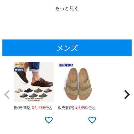
1
もっと見る
2
3
4
5
6
7
8
9
10
11
12
13
14
15
16
17
18
19
20
21
22
メンズ
23
24
25
26
27
28
29
30
31
2026 年9月
日
月
火
水
木
金
土
1
2
3
4
5
販売価格
¥
4,990
税込
販売価格
¥
9,990
税込
6
7
8
9
10
11
12
13
14
15
16
17
18
19