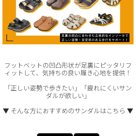
サンダル
キッズ
すべての商品
レインシューズ
サンダル
NEW
すべての商品
パンプス
レインシューズ
サンダル
SALE
スニーカー
すべての商品
スニーカー
レインシューズ
ローファー
フットベットの凹凸形状が足裏にピッタリフ
レディース新入荷
バッグ
ビジネス・ドレスシューズ
ィットして、気持ちの良い履き心地を提供！
すべての商品
スニーカー
カジュアルシューズ
メンズ新入荷
ローファー
レディースSALE
雑貨
「正しい姿勢で歩きたい」「疲れにくいサン
スクール
すべての商品
ワークシューズ
ダルが欲しい」
キッズ新入荷
カジュアルシューズ
メンズSALE
フォーマル
リュック
詳細検索
ブーツ
▼ そんな方におすすめのサンダルはこちら ▼
すべての商品
ワークシューズ
キッズSALE
ブーツ
ボディバッグ
ウェア
ケア用品
ブーツ
店舗一覧
ハンドバッグ