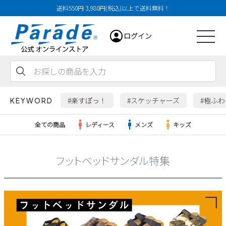
送料550円 3,980円(税込)以上で送料無料！
ログイン
会員登録
お気に入り
カート
#楽すぽっ！
#スケッチャーズ
#極ふ
KEYWORD
全ての商品
レディース
メンズ
キッズ
フットベッドサンダル特集
レディース
メンズ
すべての商品