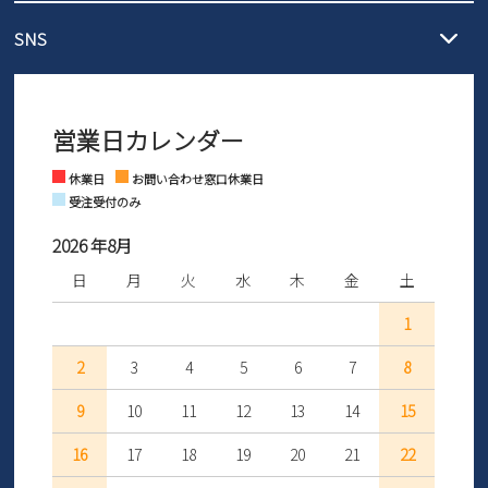
メール :
info@parade-shoes.jp
ただいまギフト用としてのご利用が増えていることを受け、プレゼ
発送日・送料詳細については
ご利用ガイド
を
SNS
営業時間：11時～17時
ントとしても安心してご利用いただけるよう、サイズ交換の受付期
ご利用ください。
メールの返信につきましては、
間を「お届けから30日間」へと延長いたしました。
3営業日以内にさせていただいております。
商品到着後30日以内にメールにてお申し出ください。折り返し詳細
※お問い合わせは現在メール
で受け付けております。
なご案内をお送りいたします。詳しくは
ご利用ガイド
をご利用くだ
営業日カレンダー
※土日祝はお問い合わせ窓口休業日となります。
さい。
Instagram
Facebook
休業日
お問い合わせ窓口休業日
受注受付のみ
2026 年8月
日
月
火
水
木
金
土
1
2
3
4
5
6
7
8
9
10
11
12
13
14
15
16
17
18
19
20
21
22