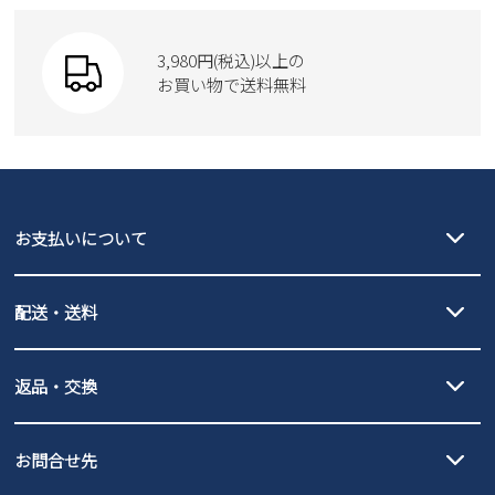
3,980円(税込)以上の
お買い物で送料無料
お支払いについて
クレジットカード決済、AmazonPay決済、
配送・送料
PayPay（オンライン決済）、代金引換のご利用が可能です。
詳しくは
ご利用ガイド
をご確認ください。
【宅配便】
【ネコポス】
返品・交換
北海道・本州・四国・九州…550円
全国一律…220円（税込）
沖縄…1,980円
発送日・送料詳細については
ご利用ガイド
を
履いてみないとわからない靴だからこそ、サイズ交換にかかる送料
3,980円（税込）以上お買い上げで送料無料
ご利用ください。
お問合せ先
の片道無料サービスを実施中！
3,980円（税込）以上お買い上げで送料1,425円
【サイズ交換期間延長のお知らせ】