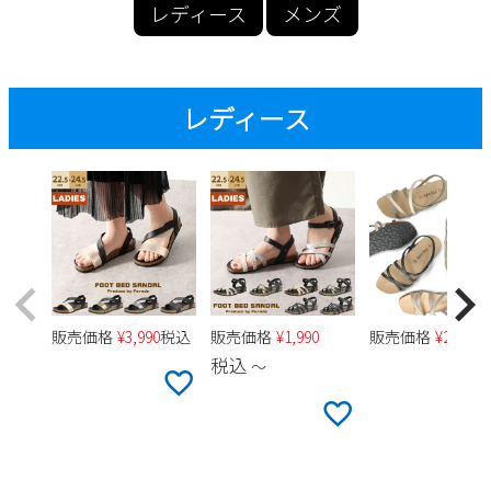
レディース
メンズ
雑貨
Parade
ウェア
Parade
ご利用ガイド
ビジネスバッグ
SKECHERS
SKECHERS
会員サービス
トートバッグ
レディース
Parade
new balance
moz
SKECHERS
asics
ショルダーバッグ
お問い合わせ
new balance
GAP
瞬足
財布
puma
メルマガ購買
EDWIN
new balance
販売価格
¥
3,990
税込
販売価格
¥
1,990
販売価格
¥
2,990
営業日カレンダー
税込
〜
休業日
お問い合わせ窓口休業日
2026 年8月
日
月
火
水
木
金
土