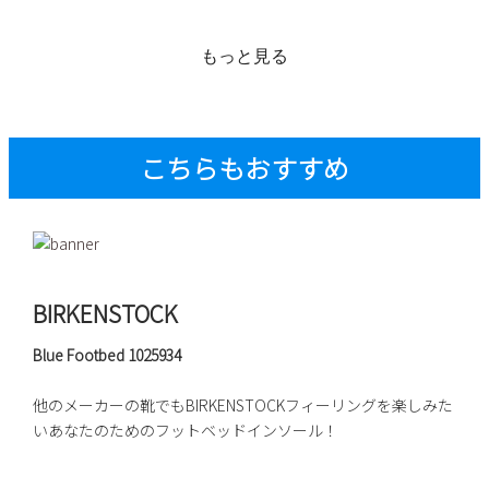
20
21
22
23
24
25
26
27
28
29
30
もっと見る
こちらもおすすめ
新規会員登録
会社概要
プライバシーポリシー
BIRKENSTOCK
Blue Footbed 1025934
特定商取引法に基づく表示
他のメーカーの靴でもBIRKENSTOCKフィーリングを楽しみた
お問い合わせ
いあなたのためのフットベッドインソール！