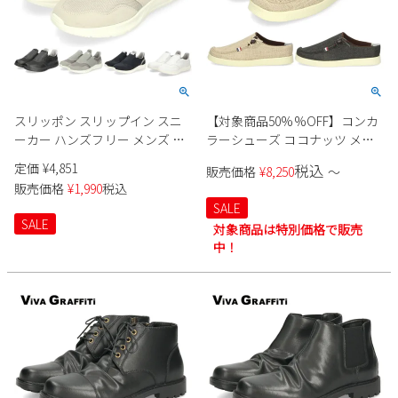
スリッポン スリップイン スニ
【対象商品50%%OFF】コンカ
ーカー ハンズフリー メンズ レ
ラーシューズ ココナッツ メン
ディース ダブルエス ブラック
ズ カジュアルシューズ スニー
定価
¥
4,851
税込
販売価格
¥
8,250
〜
黒 ホワイト ベージュ ネイビー
カー サマーシューズ 靴 超軽量
販売価格
¥
1,990
税込
グレー 靴 DS5201 Double.S
タン グレー 736 737
SALE
SALE
対象商品は特別価格で販売
中！