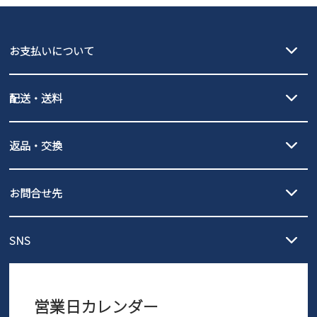
GAP
瞬足
puma
EDWIN
お支払いについて
new balance
クレジットカード決済、AmazonPay決済、
配送・送料
PayPay（オンライン決済）、代金引換のご利用が可能です。
詳しくは
ご利用ガイド
をご確認ください。
【宅配便】
【ネコポス】
返品・交換
北海道・本州・四国・九州…550円
全国一律…220円（税込）
沖縄…1,980円
発送日・送料詳細については
ご利用ガイド
を
履いてみないとわからない靴だからこそ、サイズ交換にかかる送料
3,980円（税込）以上お買い上げで送料無料
ご利用ください。
お問合せ先
の片道無料サービスを実施中！
3,980円（税込）以上お買い上げで送料1,425円
【サイズ交換期間延長のお知らせ】
メール :
info@parade-shoes.jp
ただいまギフト用としてのご利用が増えていることを受け、プレゼ
発送日・送料詳細については
ご利用ガイド
を
SNS
営業時間：11時～17時
ントとしても安心してご利用いただけるよう、サイズ交換の受付期
ご利用ください。
メールの返信につきましては、
間を「お届けから30日間」へと延長いたしました。
3営業日以内にさせていただいております。
商品到着後30日以内にメールにてお申し出ください。折り返し詳細
※お問い合わせは現在メール
で受け付けております。
なご案内をお送りいたします。詳しくは
ご利用ガイド
をご利用くだ
営業日カレンダー
※土日祝はお問い合わせ窓口休業日となります。
さい。