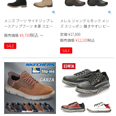
メンズ ブーツ サイドジップ レ
メレル ジャングルモック メン
ースアップブーツ 本革 スエー
ズ スリッポン 履きやすい ビジ
ド 131 ブラック ダークブラウン
ネス 防水 レディース JUNGLE
定価
¥
17,600
税込
販売価格
¥
9,730
〜
ベージュ 編み上げ 靴 黒 茶色
MOC EVO WATERPROOF
販売価格
¥
12,320
税込
U5006787 U5006789 黒 ブラック
SALE
ダークブラウン 靴 MERRELL
SALE