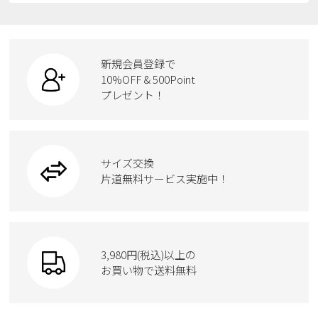
レインシューズ
ローファー
リュック
ビジネス・ドレスシューズ
すべての商品
スニーカー
カジュアルシューズ
ボディバッグ
新規会員登録で
ローファー
ケア用品
10%OFF & 500Point
スクール
ワークシューズ
プレゼント！
ハンドバッグ
カジュアルシューズ
雑貨
フォーマル
ブーツ
ビジネスバッグ
ワークシューズ
ブーツ
サイズ交換
ウェア
トートバッグ
ブーツ
片道無料サービス実施中！
Parade
ショルダーバッグ
Parade
ウェア
SKECHERS
財布
SKECHERS
3,980円(税込)以上の
Parade
new balance
お買い物で送料無料
moz
SKECHERS
asics
new balance