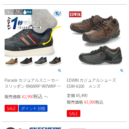
Parade
雑貨
Parade
ウェア
ご利用ガイド
ビジネスバッグ
SKECHERS
SKECHERS
Parade
new balance
会員サービス
トートバッグ
moz
SKECHERS
asics
ショルダーバッグ
new balance
お問い合わせ
GAP
瞬足
puma
財布
メルマガ購買
EDWIN
new balance
Parade カジュアルスニーカー
EDWIN カジュアルシューズ
スリッポン 996WRP 997WRP メ
EDM-6100 メンズ
営業日カレンダー
ンズ
定価
¥
5,490
税込
販売価格
¥
2,990
〜
休業日
お問い合わせ窓口休業日
販売価格
¥
3,990
税込
SALE
ポイント10倍
2026 年8月
SALE
日
月
火
水
木
金
土
1