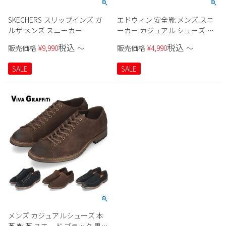
SKECHERS スリップインズ ガ
エドウィン 安全靴 メンズ スニ
ルザ メンズ スニーカー
ーカー カジュアル シューズ お
しゃれ 作業靴 ワークシューズ
税込
税込
販売価格
¥
9,990
〜
販売価格
¥
4,990
〜
靴 EDWIN ESM-104 ブラック レ
ッド ホワイト ローカット
SALE
SALE
メンズ カジュアルシューズ 本