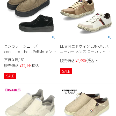
新規会員登録
会社概要
プライバシーポリシー
コンカラー シューズ
EDWIN エドウィン EDM-345 ス
特定商取引法に基づく表示
conqueror shoes PARMA メンズ
ニーカー メンズ ローカット ホ
靴 シューズ 軽量 スウェード 通
ワイト ベージュ ダークブラウ
定価
¥
15,180
税込
販売価格
¥
4,990
〜
気性 クッション性 911 912
ン カジュアル
お問い合わせ
販売価格
¥
12,144
税込
SALE
SALE