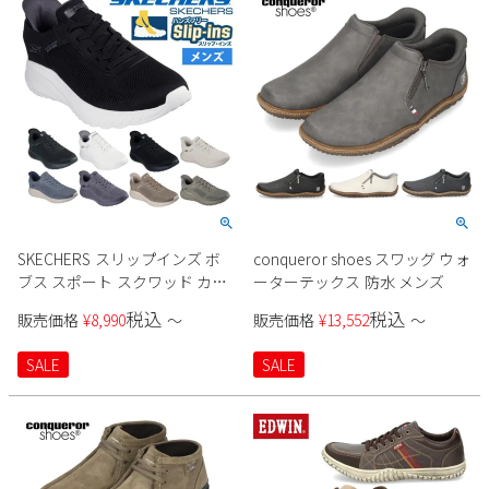
2
3
4
5
6
7
8
9
10
11
12
13
14
15
16
17
18
19
20
21
22
23
24
25
26
27
28
29
30
31
2026 年9月
日
月
火
水
木
金
土
1
2
3
4
5
SKECHERS スリップインズ ボ
conqueror shoes スワッグ ウォ
ブス スポート スクワッド カオ
ーターテックス 防水 メンズ
6
7
8
9
10
11
12
ス - ソリッド ステップ 118312W
13
14
15
16
17
18
19
税込
税込
販売価格
¥
8,990
〜
販売価格
¥
13,552
〜
メンズ
20
21
22
23
24
25
26
SALE
SALE
27
28
29
30