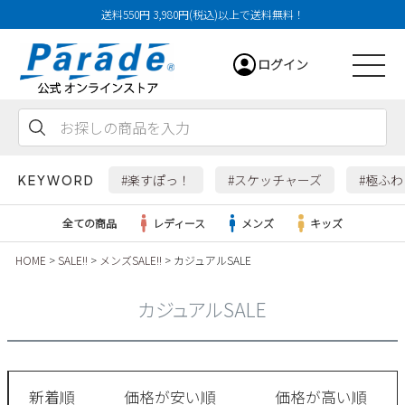
送料550円 3,980円(税込)以上で送料無料！
ログイン
会員登録
お気に入り
カート
#楽すぽっ！
#スケッチャーズ
#極ふ
KEYWORD
全ての商品
レディース
メンズ
キッズ
HOME
SALE!!
メンズSALE!!
カジュアルSALE
レディース
カジュアルSALE
メンズ
すべての商品
新着順
価格が安い順
価格が高い順