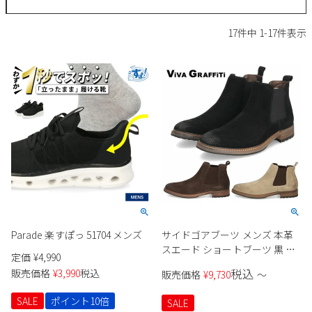
サンダル
キッズ
すべての商品
17
件中
1
-
17
件表示
レインシューズ
サンダル
NEW
すべての商品
パンプス
レインシューズ
サンダル
SALE
スニーカー
すべての商品
スニーカー
レインシューズ
ローファー
レディース新入荷
バッグ
ビジネス・ドレスシューズ
すべての商品
スニーカー
カジュアルシューズ
メンズ新入荷
ローファー
レディースSALE
雑貨
スクール
すべての商品
ワークシューズ
キッズ新入荷
カジュアルシューズ
メンズSALE
Parade 楽すぽっ 51704 メンズ
サイドゴアブーツ メンズ 本革
フォーマル
リュック
詳細検索
ブーツ
スエード ショートブーツ 黒 カ
定価
¥
4,990
すべての商品
ワークシューズ
キッズSALE
ジュアル 履きやすい ダークブ
税込
販売価格
¥
3,990
税込
ブーツ
販売価格
¥
9,730
〜
ボディバッグ
ラウン ベージュ ブラック レザ
ウェア
ケア用品
ー ヒール 靴 冬 130
ブーツ
店舗一覧
SALE
ポイント10倍
SALE
ハンドバッグ