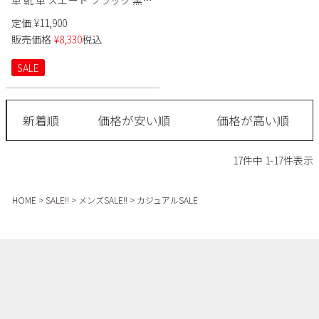
革 靴 革 スエード ブラック 黒
ダークブラウン スリッポン レ
定価
¥
11,900
ースアップシューズ 紐靴 レザ
販売価格
¥
8,330
税込
ー ビバグラフィティ 2611 2612
SALE
新着順
価格が安い順
価格が高い順
17
件中
1
-
17
件表示
HOME
SALE!!
メンズSALE!!
カジュアルSALE