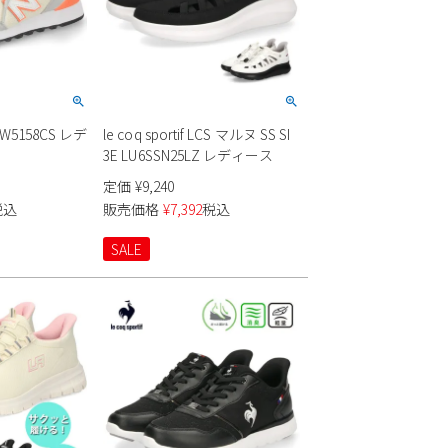
5 W5158CS レデ
le coq sportif LCS マルヌ SS SI
3E LU6SSN25LZ レディース
定価
¥
9,240
税込
販売価格
¥
7,392
税込
SALE