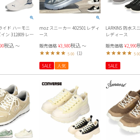
トライド ハーモニ
moz スニーカー 402501 レディ
LARKINS 防水スニ
イン 312809 レデ
ース
レディース
税込
税込
90
〜
販売価格
¥
3,980
〜
販売価格
¥
2,990
（
1
）
5.00
5.0
SALE
人気
SALE