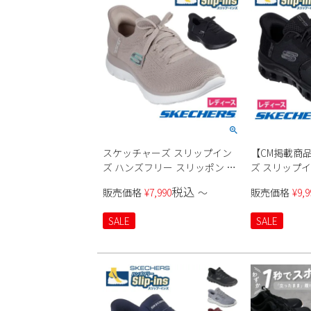
スケッチャーズ スリップイン
【CM掲載商
ズ ハンズフリー スリッポン ス
ズ スリップ
ニーカー レディース サミッツ
スニーカー 
税込
販売価格
¥
7,990
〜
販売価格
¥
9,9
ニュー デイリー Slip-ins
スリッポン 
SKECHERS 150263 SUMMITS
ーズ SKECHER
SALE
SALE
NEW DAILY BBK TPE ブラック
ドステップ プロ
黒 トープ ノーマル幅 履きやす
ク トープ マ
い 紐靴
ゴム紐 ノーマ