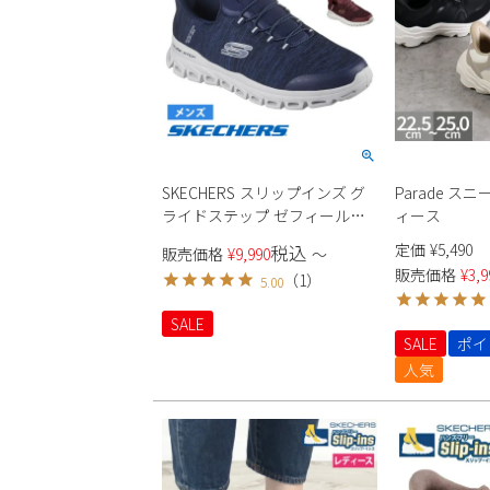
SKECHERS スリップインズ グ
Parade スニ
ライドステップ ゼフィール
ィース
233011 メンズ
定価
¥
5,490
税込
販売価格
¥
9,990
〜
販売価格
¥
3,9
（
1
）
5.00
SALE
SALE
ポイ
人気