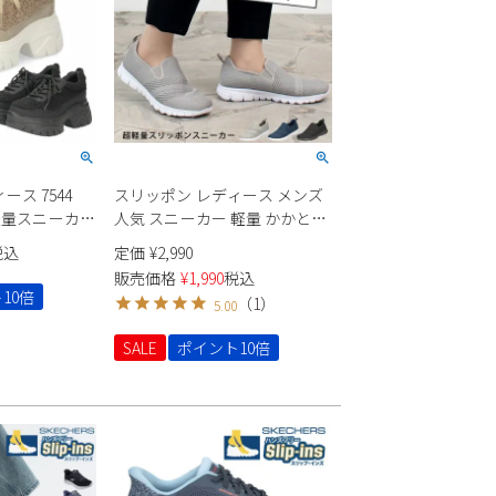
ス 7544
スリッポン レディース メンズ
底 軽量スニーカー
人気 スニーカー 軽量 かかとあ
材 ﾌﾞﾗｯｸ ｵ
り メッシュ 通気性 黒 グレー
税込
定価
¥
2,990
レード
ネイビー ブラック Parade
販売価格
¥
1,990
税込
981701 サマーシューズ 軽作業
10倍
（
1
）
5.00
SALE
ポイント10倍