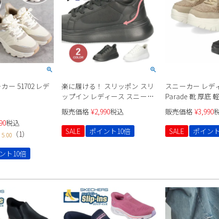
ーカー 51702 レデ
楽に履ける！ スリッポン スリ
スニーカー レディー
ップイン レディース スニーカ
Parade 靴 厚
ー 軽い 厚底 履きやすい ハンズ
ローカット ボア 異素
販売価格
¥
2,990
税込
販売価格
¥
3,990
フリー レースアップ 紐靴 楽す
ｰｸ ふわふわ パ
90
税込
ぽっ ブラック ホワイト パレー
SALE
ポイント10倍
SALE
ポイント
（
1
）
5.00
ド Parade 91703
ント10倍