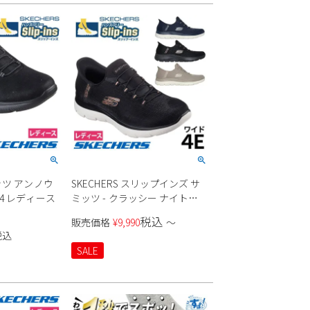
ミッツ アンノウ
SKECHERS スリップインズ サ
54 レディース
ミッツ - クラッシー ナイト
150128W レディース
税込
販売価格
¥
9,990
〜
税込
SALE