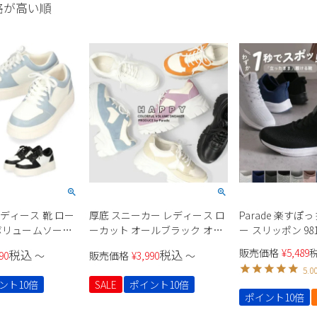
格が高い順
ディース 靴 ロー
厚底 スニーカー レディース ロ
Parade 楽すぽ
 ボリュームソール
ーカット オールブラック オー
ー スリッポン 9817
カジュアル スタイ
ルホワイト ベージュ オレンジ
51711 ユニセッ
販売価格
¥
5,489
税込
税込
90
〜
販売価格
¥
3,990
〜
rade CT-7433
パープル ラベンダー ブルー 推
5.0
し活 オタ活 参戦靴 Parade
ント10倍
SALE
ポイント10倍
6894 7095
ポイント10倍