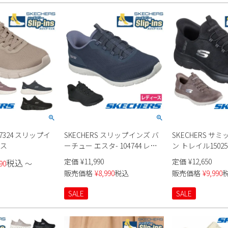
117324 スリップイ
SKECHERS スリップインズ バ
SKECHERS サ
ース
ーチュー エスタ- 104744 レデ
ン トレイル1502
ィース
定価
¥
11,990
定価
¥
12,650
税込
90
〜
販売価格
¥
8,990
税込
販売価格
¥
9,990
SALE
SALE