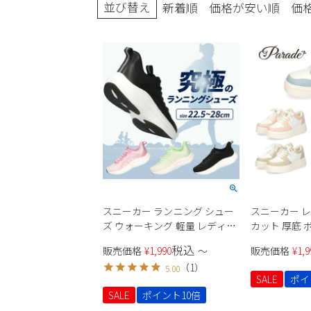
並び替え
新着順
価格が安い順
価
ブーツ
スニーカー ランニング シュー
スニーカー レ
ズ ウォーキング 軽量 レディー
カット 厚底
ス メンズ 運動靴 マラソン フィ
バイカラー 
税込
販売価格
¥
1,990
〜
販売価格
¥
1,9
ットネス ジム ローカット ポッ
ルアップ 軽量 Pa
（
1
）
5.00
プコーンソール 991703 Parade
パレード
SALE
ポイ
SALE
ポイント10倍