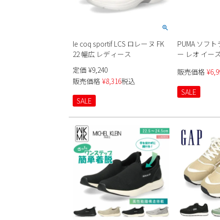
le coq sportif LCS ロレーヌ FK
PUMA ソフ
22 幅広 レディース
ー レオ イーズ
ィース
定価
¥
9,240
販売価格
¥
6,9
販売価格
¥
8,316
税込
SALE
SALE