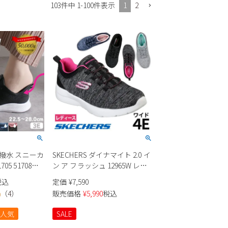
1
2
103
件中
1
-
100
件表示
っ 撥水 スニーカ
SKECHERS ダイナマイト 2.0 イ
05 51708
ン ア フラッシュ 12965W レデ
クス
ィース
税込
定価
¥
7,590
（
4
）
販売価格
¥
5,990
税込
0
人気
SALE