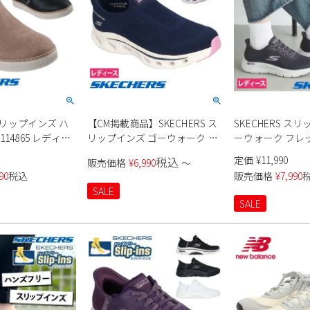
 スリップインズ ハ
【CM掲載商品】SKECHERS ス
SKECHERS ス
14865 レディー
リップインズ ゴーウォーク グ
ーウォーク フレ
ライドステップ 2.0-アネット
125516 レディー
定価
¥
11,990
税込
販売価格
¥
6,990
〜
125120 レディース
90
税込
販売価格
¥
7,990
SALE
SALE