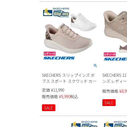
SKECHERS スリップインズ ボ
SKECHERS 
ブス スポート スクワッド カオ
ンズ レディ
ス 117499 レディース
定価
¥
11,990
販売価格
¥
8,9
販売価格
¥
9,990
税込
SALE
SALE