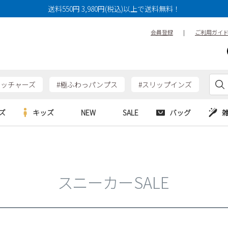
送料550円 3,980円(税込)以上で送料無料！
会員登録
|
ご利用ガイ
ケッチャーズ
#極ふわっパンプス
#スリップインズ
ズ
キッズ
NEW
SALE
バッグ
e
Parade
Parade
アルシューズ
バッグ
カジュアルシューズ
HERS
SKECHERS
SKECHERS
シューズ
ダーバッグ
ワークシューズ
スニーカーSALE
alance
moz
GAP
new balance
EDWIN
ブーツ
puma
new balance
ウェア