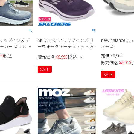
 スリップインズ デ
SKECHERS スリップインズ ゴ
new balance 51
ーカー スリム ム
ーウォーク アーチフィット 2.0
ィース
0105 レディース
125319
90
税込
定価
¥
9,900
税込
販売価格
¥
8,990
〜
販売価格
¥
8,910
SALE
SALE