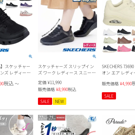
品】スケッチャー
スケッチャーズ スリップイン
SKECHERS 736
インズ レディース
ズ ワーク レディース スニーカ
オン エア レディ
厚底 ハンズフリー
ー 防滑 滑りにくい 雨 靴 スク
ー
定価
¥
11,990
税込
90
〜
販売価格
¥
4,990
ウォーキングシュ
ワッド カオス SR ジャスル
販売価格
¥
8,990
税込
S Slip-ins グライ
108194 ブラック 黒 SKECHERS
SALE
 150420 ブラッ
SALE
NEW
ルチ 靴 履きやすい
ル幅 黒