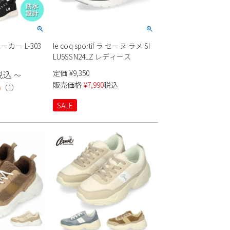
ーカー L-303
le coq sportif ラ セーヌ ラメ SI
LU5SSN24LZ レディース
定価
¥
9,350
税込
〜
販売価格
¥
7,990
税込
（
1
）
0
SALE