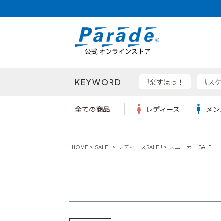
KEYWORD
検索
#楽すぽっ！
#ス
全ての商品
レディース
メン
Parad
HOME
SALE!!
レディースSALE!!
スニーカーSALE
サンダル
サンダル
サンダル
レディース新入荷
レディースSALE
リュック
ケア用品
カジュ
トート
SKEC
レインシューズ
レインシューズ
レインシューズ
メンズ新入荷
メンズSALE
ボディバッグ
雑貨
ワーク
ショル
new b
asics
パンプス
スニーカー
スニーカー
キッズ新入荷
キッズSALE
ハンドバッグ
ブーツ
財布
瞬足
スニーカー
ビジネス・ドレスシューズ
スクール
ビジネスバッグ
ウェア
ローファー
ローファー
フォーマル