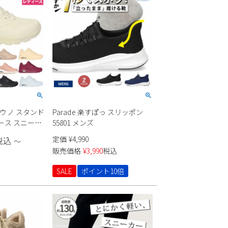
90 ウノ スタンド
Parade 楽すぽっ スリッポン
ース スニーカ
55801 メンズ
定価
¥
4,990
税込
〜
販売価格
¥
3,990
税込
SALE
ポイント10倍