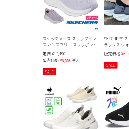
スケッチャーズ スリップイン
SKECHERS
ズ ハンズフリー スリッポン ス
ラックス ウォ
ニーカー フィットネスシュー
ーブメント 15
定価
¥
17,490
販売価格
¥
6,9
ズ レディース マックス クッシ
販売価格
¥
9,990
税込
ョニング エリート バニッシュ
SALE
Slip-ins SKECHERS 129606 MAX
SALE
CUSHIONING ELITE VANISH LAV
MVE ノーマル幅 履きやすい 運
動 スポーツ 紐靴