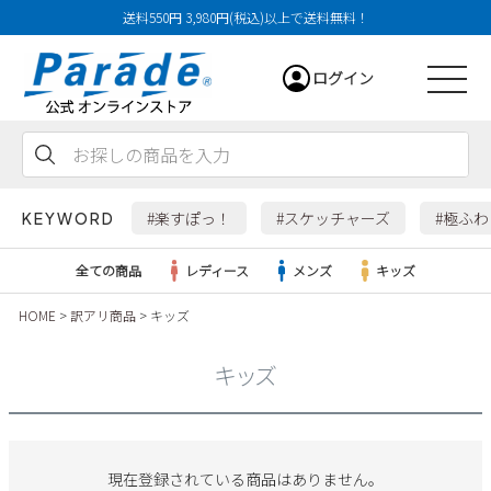
送料550円 3,980円(税込)以上で送料無料！
ログイン
会員登録
お気に入り
カート
#楽すぽっ！
#スケッチャーズ
#極ふ
KEYWORD
全ての商品
レディース
メンズ
キッズ
HOME
訳アリ商品
キッズ
レディース
キッズ
メンズ
すべての商品
現在登録されている商品はありません。