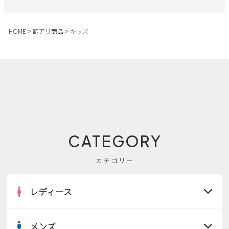
サンダル
キッズ
すべての商品
レインシューズ
HOME
訳アリ商品
キッズ
サンダル
NEW
すべての商品
パンプス
レインシューズ
サンダル
SALE
スニーカー
すべての商品
スニーカー
レインシューズ
ローファー
レディース新入荷
バッグ
ビジネス・ドレスシューズ
すべての商品
スニーカー
カジュアルシューズ
メンズ新入荷
CATEGORY
ローファー
レディースSALE
雑貨
スクール
すべての商品
ワークシューズ
キッズ新入荷
カテゴリー
カジュアルシューズ
メンズSALE
フォーマル
リュック
詳細検索
ブーツ
レディース
すべての商品
ワークシューズ
キッズSALE
ブーツ
ボディバッグ
ウェア
ケア用品
ブーツ
店舗一覧
メンズ
ハンドバッグ