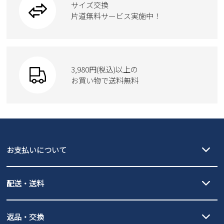
サイズ交換
ウェア
トートバッグ
2
3
4
5
6
7
8
ブーツ
片道無料サービス実施中！
9
10
11
12
13
14
15
Parade
ショルダーバッグ
Parade
ウェア
16
17
18
19
20
21
22
SKECHERS
23
24
25
26
27
28
29
財布
SKECHERS
30
31
3,980円(税込)以上の
Parade
new balance
お買い物で送料無料
moz
2026 年9月
SKECHERS
asics
new balance
日
月
火
水
木
金
土
GAP
瞬足
1
2
3
4
5
puma
6
7
8
9
10
11
12
EDWIN
13
14
15
16
17
18
19
お支払いについて
new balance
20
21
22
23
24
25
26
クレジットカード決済、AmazonPay決済、
27
28
29
30
配送・送料
PayPay（オンライン決済）、代金引換のご利用が可能です。
詳しくは
ご利用ガイド
をご確認ください。
【宅配便】
【ネコポス】
返品・交換
北海道・本州・四国・九州…550円
全国一律…220円（税込）