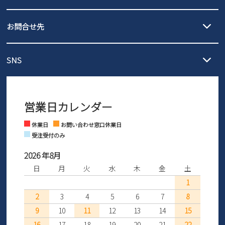
沖縄…1,980円
新規会員登録
発送日・送料詳細については
ご利用ガイド
を
履いてみないとわからない靴だからこそ、サイズ交換にかかる送料
3,980円（税込）以上お買い上げで送料無料
ご利用ください。
お問合せ先
の片道無料サービスを実施中！
3,980円（税込）以上お買い上げで送料1,425円
会社概要
【サイズ交換期間延長のお知らせ】
メール :
info@parade-shoes.jp
ただいまギフト用としてのご利用が増えていることを受け、プレゼ
発送日・送料詳細については
ご利用ガイド
を
SNS
営業時間：11時～17時
ントとしても安心してご利用いただけるよう、サイズ交換の受付期
プライバシーポリシー
ご利用ください。
メールの返信につきましては、
間を「お届けから30日間」へと延長いたしました。
3営業日以内にさせていただいております。
商品到着後30日以内にメールにてお申し出ください。折り返し詳細
特定商取引法に基づく表示
※お問い合わせは現在メール
で受け付けております。
なご案内をお送りいたします。詳しくは
ご利用ガイド
をご利用くだ
営業日カレンダー
※土日祝はお問い合わせ窓口休業日となります。
さい。
Instagram
Facebook
お問い合わせ
休業日
お問い合わせ窓口休業日
受注受付のみ
2026 年8月
日
月
火
水
木
金
土
1
2
3
4
5
6
7
8
9
10
11
12
13
14
15
16
17
18
19
20
21
22