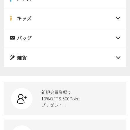
Parade
雑貨
すべての商品
Parade
ウェア
ご利用ガイド
ビジネスバッグ
SKECHERS
サンダル
キッズ
SKECHERS
すべての商品
Parade
new balance
会員サービス
トートバッグ
レインシューズ
moz
サンダル
バッグ
SKECHERS
asics
ショルダーバッグ
new balance
すべての商品
お問い合わせ
パンプス
レインシューズ
GAP
瞬足
puma
サンダル
雑貨
財布
スニーカー
メルマガ購買
EDWIN
すべての商品
スニーカー
レインシューズ
ローファー
new balance
リュック
ビジネス・ドレスシューズ
すべての商品
スニーカー
営業日カレンダー
カジュアルシューズ
ボディバッグ
新規会員登録で
ローファー
ケア用品
10%OFF & 500Point
スクール
休業日
お問い合わせ窓口休業日
ワークシューズ
プレゼント！
ハンドバッグ
カジュアルシューズ
雑貨
2026 年8月
フォーマル
ブーツ
ビジネスバッグ
日
月
火
水
木
金
土
ワークシューズ
1
ブーツ