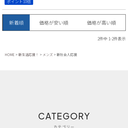
ポイント10倍
Parade
雑貨
Parade
ウェア
ご利用ガイド
ビジネスバッグ
SKECHERS
SKECHERS
新着順
価格が安い順
価格が高い順
Parade
new balance
会員サービス
トートバッグ
moz
2
件中
1
-
2
件表示
SKECHERS
asics
ショルダーバッグ
new balance
お問い合わせ
GAP
瞬足
HOME
新生活応援！
メンズ
新社会人応援
puma
財布
メルマガ購買
EDWIN
new balance
営業日カレンダー
休業日
お問い合わせ窓口休業日
2026 年8月
CATEGORY
日
月
火
水
木
金
土
カテゴリー
1