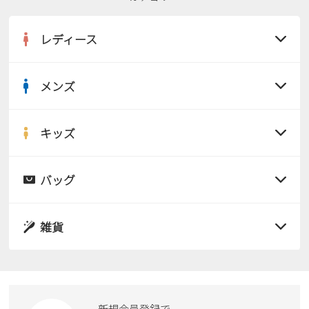
2
3
4
5
6
7
8
9
10
11
12
13
14
15
レディース
16
17
18
19
20
21
22
23
24
25
26
27
28
29
メンズ
30
31
すべての商品
2026 年9月
サンダル
キッズ
日
月
火
水
木
金
土
すべての商品
1
2
3
4
5
レインシューズ
サンダル
バッグ
6
7
8
9
10
11
12
すべての商品
パンプス
13
14
15
16
17
18
19
レインシューズ
20
21
22
23
24
25
26
サンダル
雑貨
スニーカー
27
28
29
30
すべての商品
スニーカー
レインシューズ
ローファー
リュック
ビジネス・ドレスシューズ
すべての商品
スニーカー
カジュアルシューズ
ボディバッグ
新規会員登録で