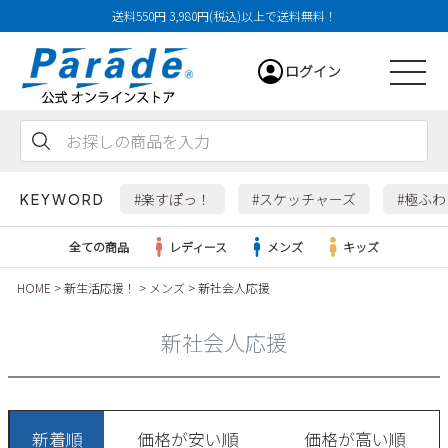
送料550円 3,980円(税込)以上で送料無料！
ログイン
会員登録
お気に入り
カート
#楽すぽっ！
#スケッチャーズ
#極ふ
KEYWORD
全ての商品
レディース
メンズ
キッズ
HOME
新生活応援！
メンズ
新社会人応援
レディース
新社会人応援
メンズ
すべての商品
新着順
価格が安い順
価格が高い順