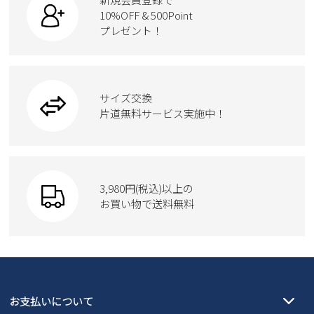
ローファー
ケア用品
10%OFF & 500Point
新規会員登録
スクール
ワークシューズ
プレゼント！
ハンドバッグ
カジュアルシューズ
雑貨
会社概要
フォーマル
ブーツ
ビジネスバッグ
ワークシューズ
ブーツ
プライバシーポリシー
サイズ交換
ウェア
トートバッグ
ブーツ
片道無料サービス実施中！
特定商取引法に基づく表示
Parade
ショルダーバッグ
Parade
ウェア
SKECHERS
お問い合わせ
財布
SKECHERS
3,980円(税込)以上の
Parade
new balance
お買い物で送料無料
moz
SKECHERS
asics
new balance
GAP
瞬足
puma
EDWIN
お支払いについて
new balance