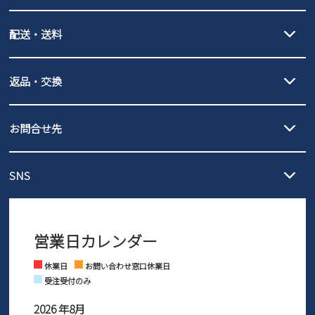
クレジットカード決済、AmazonPay決済、
配送・送料
PayPay（オンライン決済）、代金引換のご利用が可能です。
詳しくは
ご利用ガイド
をご確認ください。
【宅配便】
【ネコポス】
返品・交換
北海道・本州・四国・九州…550円
全国一律…220円（税込）
沖縄…1,980円
発送日・送料詳細については
ご利用ガイド
を
履いてみないとわからない靴だからこそ、サイズ交換にかかる送料
3,980円（税込）以上お買い上げで送料無料
ご利用ください。
お問合せ先
の片道無料サービスを実施中！
3,980円（税込）以上お買い上げで送料1,425円
【サイズ交換期間延長のお知らせ】
メール :
info@parade-shoes.jp
ただいまギフト用としてのご利用が増えていることを受け、プレゼ
発送日・送料詳細については
ご利用ガイド
を
SNS
営業時間：11時～17時
ントとしても安心してご利用いただけるよう、サイズ交換の受付期
ご利用ください。
メールの返信につきましては、
間を「お届けから30日間」へと延長いたしました。
3営業日以内にさせていただいております。
商品到着後30日以内にメールにてお申し出ください。折り返し詳細
※お問い合わせは現在メール
で受け付けております。
なご案内をお送りいたします。詳しくは
ご利用ガイド
をご利用くだ
営業日カレンダー
※土日祝はお問い合わせ窓口休業日となります。
さい。
Instagram
Facebook
休業日
お問い合わせ窓口休業日
受注受付のみ
2026 年8月