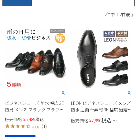
サンダル
キッズ
すべての商品
2
件中
1
-
2
件表示
レインシューズ
サンダル
NEW
すべての商品
パンプス
レインシューズ
サンダル
SALE
スニーカー
すべての商品
スニーカー
レインシューズ
ローファー
レディース新入荷
バッグ
ビジネス・ドレスシューズ
すべての商品
スニーカー
カジュアルシューズ
メンズ新入荷
ローファー
レディースSALE
雑貨
スクール
すべての商品
ワークシューズ
キッズ新入荷
カジュアルシューズ
メンズSALE
ビジネスシューズ 防水 幅広 3E
LEON ビジネスシューズ メンズ
フォーマル
リュック
詳細検索
ブーツ
防滑 メンズ ブラック ブラウン
防水 屈曲 革素材 3E 幅広 冠婚葬
すべての商品
ワークシューズ
キッズSALE
Parade ストレートチップ スワ
祭 就職活動 ブラック ダークブ
販売価格
¥
5,489
税込
税込
ブーツ
販売価格
¥
7,990
〜
ボディバッグ
ールモカ 紐靴 ローファー 内羽
ラウン ストレートチップ プレ
ウェア
（
1
）
ケア用品
4.00
根式 外羽根式 冠婚葬祭
ーントゥ ローファー 内羽根式
ブーツ
店舗一覧
外羽根式 紳士靴 革靴
ハンドバッグ