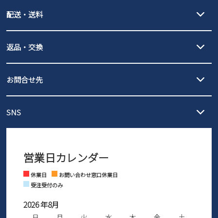
クレジットカード決済、AmazonPay決済、
配送・送料
PayPay（オンライン決済）、代金引換のご利用が可能です。
詳しくは
ご利用ガイド
をご確認ください。
【宅配便】
【ネコポス】
返品・交換
北海道・本州・四国・九州…550円
全国一律…220円（税込）
沖縄…1,980円
発送日・送料詳細については
ご利用ガイド
を
履いてみないとわからない靴だからこそ、サイズ交換にかかる送料
3,980円（税込）以上お買い上げで送料無料
ご利用ください。
お問合せ先
の片道無料サービスを実施中！
3,980円（税込）以上お買い上げで送料1,425円
【サイズ交換期間延長のお知らせ】
メール :
info@parade-shoes.jp
ただいまギフト用としてのご利用が増えていることを受け、プレゼ
発送日・送料詳細については
ご利用ガイド
を
SNS
営業時間：11時～17時
ントとしても安心してご利用いただけるよう、サイズ交換の受付期
ご利用ください。
メールの返信につきましては、
間を「お届けから30日間」へと延長いたしました。
3営業日以内にさせていただいております。
商品到着後30日以内にメールにてお申し出ください。折り返し詳細
※お問い合わせは現在メール
で受け付けております。
なご案内をお送りいたします。詳しくは
ご利用ガイド
をご利用くだ
営業日カレンダー
※土日祝はお問い合わせ窓口休業日となります。
さい。
Instagram
Facebook
休業日
お問い合わせ窓口休業日
受注受付のみ
2026 年8月
日
月
火
水
木
金
土