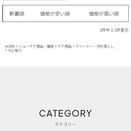
Parade
雑貨
Parade
ウェア
ご利用ガイド
新着順
価格が安い順
価格が高い順
ビジネスバッグ
SKECHERS
SKECHERS
Parade
new balance
会員サービス
トートバッグ
1
件中
1
-
1
件表示
moz
SKECHERS
asics
ショルダーバッグ
new balance
お問い合わせ
HOME
シューケア用品・雑貨
ケア用品
クリーナー・汚れ落とし
カビ取り
GAP
瞬足
puma
財布
メルマガ購買
EDWIN
new balance
営業日カレンダー
休業日
お問い合わせ窓口休業日
CATEGORY
2026 年8月
日
月
火
水
木
金
土
カテゴリー
1