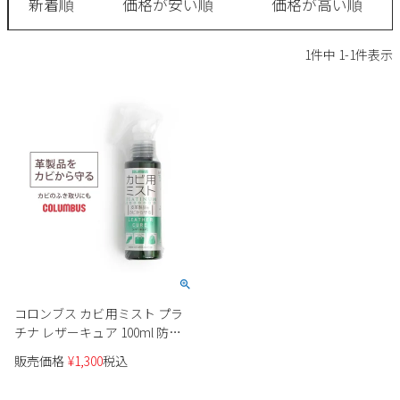
新着順
価格が安い順
価格が高い順
サンダル
キッズ
すべての商品
レインシューズ
1
件中
1
-
1
件表示
サンダル
NEW
すべての商品
パンプス
レインシューズ
サンダル
SALE
スニーカー
すべての商品
スニーカー
レインシューズ
ローファー
レディース新入荷
バッグ
ビジネス・ドレスシューズ
すべての商品
スニーカー
カジュアルシューズ
メンズ新入荷
ローファー
レディースSALE
雑貨
スクール
すべての商品
ワークシューズ
キッズ新入荷
カジュアルシューズ
メンズSALE
フォーマル
リュック
詳細検索
コロンブス カビ用ミスト プラ
ブーツ
チナ レザーキュア 100ml 防カ
すべての商品
ワークシューズ
キッズSALE
ブーツ
ビ カビ取り 靴 ブーツ
ボディバッグ
販売価格
¥
1,300
税込
ウェア
COLUMBUS 29820
ケア用品
ブーツ
店舗一覧
ハンドバッグ