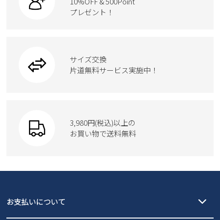
10%OFF & 500Point
スクール
新規会員登録
ワークシューズ
プレゼント！
ハンドバッグ
カジュアルシューズ
雑貨
フォーマル
ブーツ
ビジネスバッグ
会社概要
ワークシューズ
ブーツ
サイズ交換
ウェア
トートバッグ
プライバシーポリシー
ブーツ
片道無料サービス実施中！
Parade
ショルダーバッグ
特定商取引法に基づく表示
Parade
ウェア
SKECHERS
財布
SKECHERS
お問い合わせ
3,980円(税込)以上の
Parade
new balance
お買い物で送料無料
moz
SKECHERS
asics
new balance
GAP
瞬足
puma
EDWIN
お支払いについて
new balance