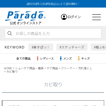
送料550円 3,980円(税込)以上で送料無料！
ログイン
会員登録
お気に入り
カート
#楽すぽっ！
#スケッチャーズ
#極ふ
KEYWORD
全ての商品
レディース
メンズ
キッズ
HOME
シューケア用品・雑貨
ケア用品
クリーナー・汚れ落とし
カビ取り
レディース
カビ取り
メンズ
すべての商品