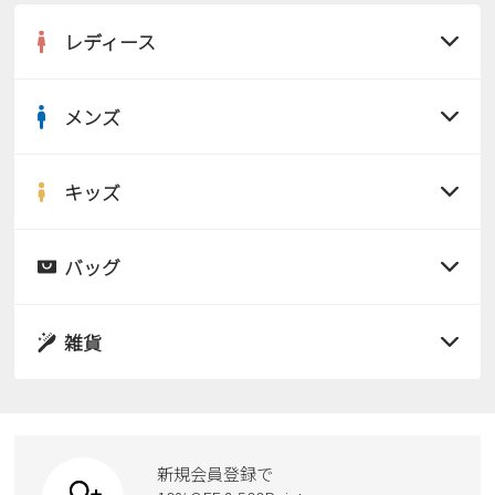
2
3
4
5
6
7
8
レディース
9
10
11
12
13
14
15
16
17
18
19
20
21
22
メンズ
23
24
25
26
27
28
29
すべての商品
30
31
サンダル
キッズ
2026 年9月
すべての商品
日
月
火
水
木
金
土
レインシューズ
1
2
3
4
5
サンダル
バッグ
6
7
8
9
10
11
12
すべての商品
パンプス
レインシューズ
13
14
15
16
17
18
19
サンダル
雑貨
20
21
22
23
24
25
26
スニーカー
すべての商品
スニーカー
27
28
29
30
レインシューズ
ローファー
リュック
ビジネス・ドレスシューズ
すべての商品
スニーカー
カジュアルシューズ
ボディバッグ
新規会員登録で
ローファー
ケア用品