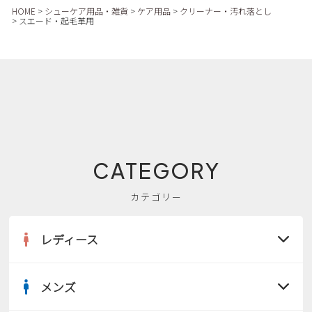
HOME
シューケア用品・雑貨
ケア用品
クリーナー・汚れ落とし
新規会員登録
スエード・起毛革用
会社概要
プライバシーポリシー
特定商取引法に基づく表示
CATEGORY
お問い合わせ
カテゴリー
レディース
メンズ
すべての商品