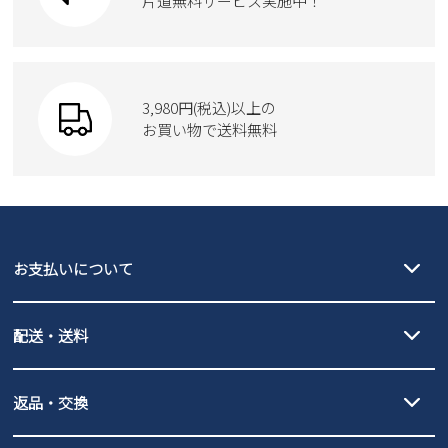
片道無料サービス実施中！
Parade
ショルダーバッグ
Parade
ウェア
SKECHERS
財布
SKECHERS
3,980円(税込)以上の
Parade
new balance
お買い物で送料無料
moz
SKECHERS
asics
new balance
GAP
瞬足
puma
EDWIN
お支払いについて
new balance
クレジットカード決済、AmazonPay決済、
配送・送料
PayPay（オンライン決済）、代金引換のご利用が可能です。
詳しくは
ご利用ガイド
をご確認ください。
【宅配便】
【ネコポス】
返品・交換
北海道・本州・四国・九州…550円
全国一律…220円（税込）
沖縄…1,980円
発送日・送料詳細については
ご利用ガイド
を