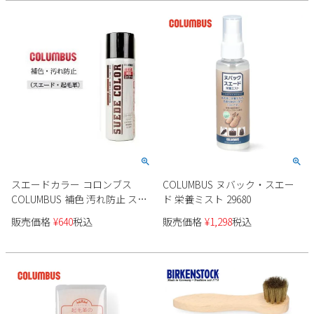
Parade
雑貨
Parade
ウェア
ご利用ガイド
ビジネスバッグ
SKECHERS
SKECHERS
Parade
new balance
会員サービス
トートバッグ
moz
SKECHERS
asics
ショルダーバッグ
new balance
お問い合わせ
GAP
瞬足
puma
財布
メルマガ購買
EDWIN
new balance
スエードカラー コロンブス
COLUMBUS ヌバック・スエー
COLUMBUS 補色 汚れ防止 スプ
ド 栄養ミスト 29680
レータイプ ダークブラウン 濃
営業日カレンダー
販売価格
¥
640
税込
販売価格
¥
1,298
税込
茶 ミニサイズ 65ml 靴 お手入れ
14130
休業日
お問い合わせ窓口休業日
2026 年8月
日
月
火
水
木
金
土
1