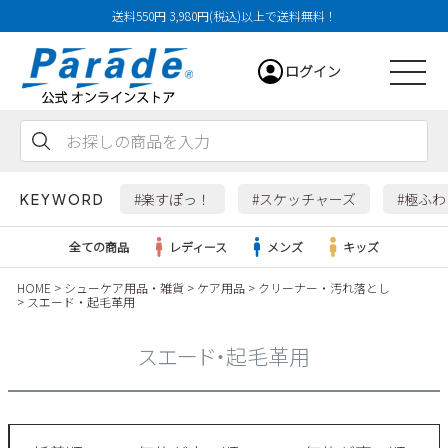
送料550円 3,980円(税込)以上で送料無料！
ログイン
会員登録
お気に入り
カート
#楽すぽっ！
#スケッチャーズ
#極ふ
KEYWORD
全ての商品
レディース
メンズ
キッズ
HOME
シューケア用品・雑貨
ケア用品
クリーナー・汚れ落とし
スエード・起毛革用
レディース
スエード・起毛革用
メンズ
すべての商品