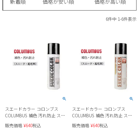
新着順
価格が安い順
価格が高い順
サンダル
キッズ
すべての商品
レインシューズ
6
件中
1
-
6
件表示
サンダル
NEW
すべての商品
パンプス
レインシューズ
サンダル
SALE
スニーカー
すべての商品
スニーカー
レインシューズ
ローファー
レディース新入荷
バッグ
ビジネス・ドレスシューズ
すべての商品
スニーカー
カジュアルシューズ
メンズ新入荷
ローファー
レディースSALE
雑貨
スクール
すべての商品
ワークシューズ
キッズ新入荷
カジュアルシューズ
メンズSALE
フォーマル
リュック
詳細検索
スエードカラー コロンブス
スエードカラー コロンブス
ブーツ
COLUMBUS 補色 汚れ防止 スプ
COLUMBUS 補色 汚れ防止 スプ
すべての商品
ワークシューズ
キッズSALE
ブーツ
レータイプ ブラック 黒 ミニサ
レータイプ ブラウン 茶 ミニサ
ボディバッグ
販売価格
¥
640
税込
販売価格
¥
640
税込
ウェア
イズ 65ml 靴 お手入れ 14130
イズ 65ml 靴 お手入れ 14130
ケア用品
ブーツ
店舗一覧
ハンドバッグ