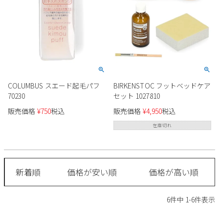
2
3
4
5
6
7
8
9
10
11
12
13
14
15
16
17
18
19
20
21
22
23
24
25
26
27
28
29
30
31
COLUMBUS スエード起毛パフ
BIRKENSTOC フットベッドケア
2026 年9月
70230
セット 1027810
日
月
火
水
木
金
土
販売価格
¥
750
税込
販売価格
¥
4,950
税込
1
2
3
4
5
在庫切れ
6
7
8
9
10
11
12
13
14
15
16
17
18
19
20
21
22
23
24
25
26
27
28
29
30
新着順
価格が安い順
価格が高い順
6
件中
1
-
6
件表示