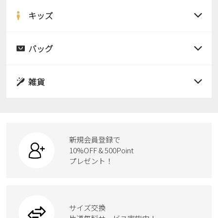
サンダル
キッズ
すべての商品
レインシューズ
サンダル
バッグ
すべての商品
パンプス
レインシューズ
サンダル
雑貨
スニーカー
すべての商品
スニーカー
レインシューズ
ローファー
リュック
ビジネス・ドレスシューズ
すべての商品
スニーカー
カジュアルシューズ
ボディバッグ
新規会員登録で
ローファー
ケア用品
10%OFF & 500Point
スクール
ワークシューズ
プレゼント！
ハンドバッグ
カジュアルシューズ
雑貨
フォーマル
ブーツ
ビジネスバッグ
ワークシューズ
ブーツ
サイズ交換
ウェア
トートバッグ
ブーツ