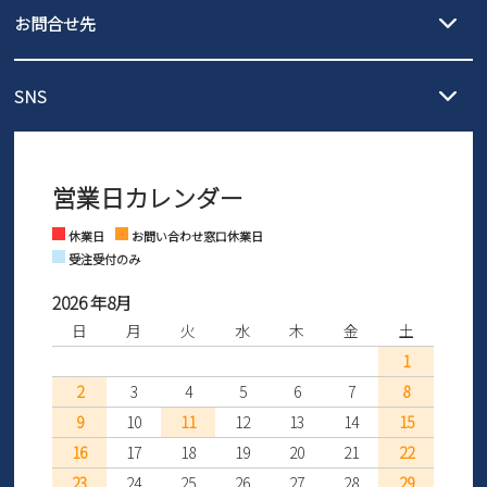
履いてみないとわからない靴だからこそ、サイズ交換にかかる送料
3,980円（税込）以上お買い上げで送料無料
ご利用ください。
お問合せ先
の片道無料サービスを実施中！
3,980円（税込）以上お買い上げで送料1,425円
【サイズ交換期間延長のお知らせ】
メール :
info@parade-shoes.jp
ただいまギフト用としてのご利用が増えていることを受け、プレゼ
発送日・送料詳細については
ご利用ガイド
を
SNS
営業時間：11時～17時
ントとしても安心してご利用いただけるよう、サイズ交換の受付期
ご利用ください。
メールの返信につきましては、
間を「お届けから30日間」へと延長いたしました。
3営業日以内にさせていただいております。
商品到着後30日以内にメールにてお申し出ください。折り返し詳細
※お問い合わせは現在メール
で受け付けております。
なご案内をお送りいたします。詳しくは
ご利用ガイド
をご利用くだ
営業日カレンダー
※土日祝はお問い合わせ窓口休業日となります。
さい。
Instagram
Facebook
休業日
お問い合わせ窓口休業日
受注受付のみ
2026 年8月
日
月
火
水
木
金
土
1
2
3
4
5
6
7
8
9
10
11
12
13
14
15
16
17
18
19
20
21
22
23
24
25
26
27
28
29