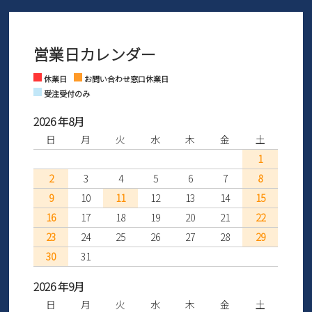
メールの返信につきましては、
間を「お届けから30日間」へと延長いたしました。
3営業日以内にさせていただいております。
商品到着後30日以内にメールにてお申し出ください。折り返し詳細
※お問い合わせは現在メール
で受け付けております。
なご案内をお送りいたします。詳しくは
ご利用ガイド
をご利用くだ
営業日カレンダー
※土日祝はお問い合わせ窓口休業日となります。
さい。
Instagram
Facebook
休業日
お問い合わせ窓口休業日
受注受付のみ
2026 年8月
日
月
火
水
木
金
土
1
2
3
4
5
6
7
8
9
10
11
12
13
14
15
16
17
18
19
20
21
22
23
24
25
26
27
28
29
30
31
2026 年9月
日
月
火
水
木
金
土