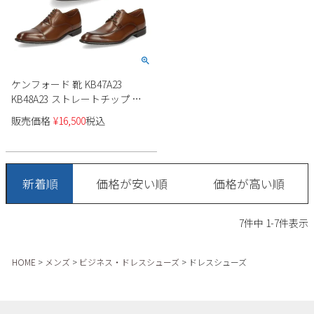
新規会員登録
会社概要
ケンフォード 靴 KB47A23
プライバシーポリシー
KB48A23 ストレートチップ ブ
ラウン ビジネスシューズ 本革
販売価格
¥
16,500
税込
メンズ 革靴 3E EEE Uチップ リ
特定商取引法に基づく表示
ーガル 日本製 KENFORD
お問い合わせ
新着順
価格が安い順
価格が高い順
7
件中
1
-
7
件表示
HOME
メンズ
ビジネス・ドレスシューズ
ドレスシューズ