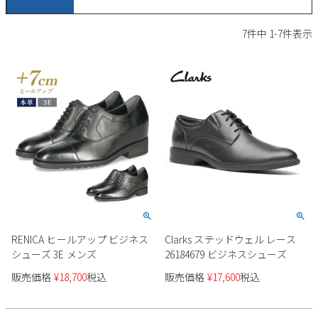
サンダル
キッズ
すべての商品
7
件中
1
-
7
件表示
レインシューズ
サンダル
NEW
すべての商品
パンプス
レインシューズ
サンダル
SALE
スニーカー
すべての商品
スニーカー
レインシューズ
ローファー
レディース新入荷
バッグ
ビジネス・ドレスシューズ
すべての商品
スニーカー
カジュアルシューズ
メンズ新入荷
ローファー
レディースSALE
雑貨
スクール
すべての商品
ワークシューズ
キッズ新入荷
カジュアルシューズ
メンズSALE
RENICA ヒールアップ ビジネス
Clarks ステッドウェル レース
フォーマル
リュック
詳細検索
ブーツ
シューズ 3E メンズ
26184679 ビジネスシューズ
すべての商品
ワークシューズ
キッズSALE
販売価格
¥
18,700
税込
販売価格
¥
17,600
税込
ブーツ
ボディバッグ
ウェア
ケア用品
ブーツ
店舗一覧
ハンドバッグ