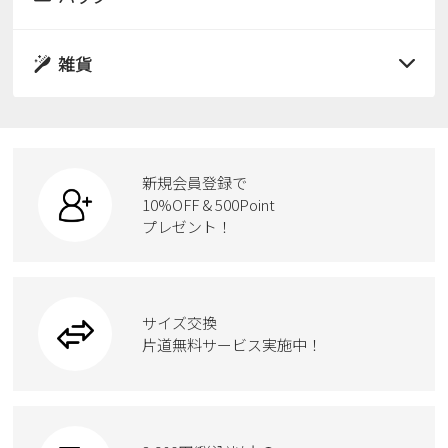
すべての商品
パンプス
レインシューズ
サンダル
雑貨
スニーカー
すべての商品
スニーカー
レインシューズ
ローファー
リュック
ビジネス・ドレスシューズ
すべての商品
スニーカー
カジュアルシューズ
ボディバッグ
新規会員登録で
ローファー
ケア用品
10%OFF & 500Point
スクール
ワークシューズ
プレゼント！
ハンドバッグ
カジュアルシューズ
雑貨
フォーマル
ブーツ
ビジネスバッグ
ワークシューズ
ブーツ
サイズ交換
ウェア
トートバッグ
ブーツ
片道無料サービス実施中！
Parade
ショルダーバッグ
Parade
ウェア
SKECHERS
財布
SKECHERS