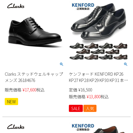
Parade
雑貨
Parade
ウェア
ご利用ガイド
ビジネスバッグ
SKECHERS
SKECHERS
Parade
new balance
会員サービス
トートバッグ
moz
SKECHERS
asics
ショルダーバッグ
new balance
お問い合わせ
GAP
瞬足
puma
財布
メルマガ購買
EDWIN
Clarks ステッドウェルキャップ
ケンフォード KENFORD KP26
new balance
メンズ 26184676
KP27 KP28 KP29 KP30 KP31 本革
ビジネスシューズ
販売価格
¥
17,600
税込
定価
¥
16,500
営業日カレンダー
販売価格
¥
13,800
税込
NEW
休業日
お問い合わせ窓口休業日
SALE
人気
2026 年8月
日
月
火
水
木
金
土
1