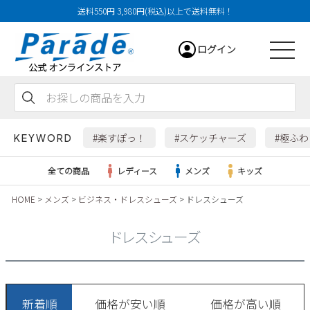
送料550円 3,980円(税込)以上で送料無料！
ログイン
会員登録
お気に入り
カート
#楽すぽっ！
#スケッチャーズ
#極ふ
KEYWORD
全ての商品
レディース
メンズ
キッズ
HOME
メンズ
ビジネス・ドレスシューズ
ドレスシューズ
レディース
ドレスシューズ
メンズ
すべての商品
新着順
価格が安い順
価格が高い順