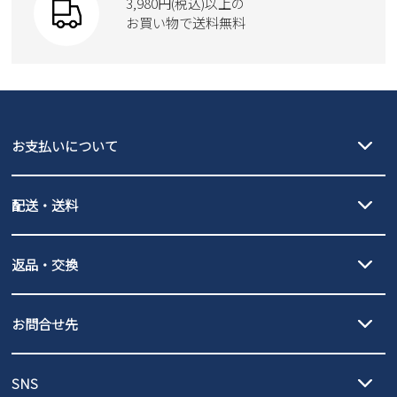
3,980円(税込)以上の
Parade
new balance
お買い物で送料無料
moz
SKECHERS
asics
new balance
GAP
瞬足
puma
EDWIN
お支払いについて
new balance
クレジットカード決済、AmazonPay決済、
配送・送料
PayPay（オンライン決済）、代金引換のご利用が可能です。
詳しくは
ご利用ガイド
をご確認ください。
【宅配便】
【ネコポス】
返品・交換
北海道・本州・四国・九州…550円
全国一律…220円（税込）
沖縄…1,980円
発送日・送料詳細については
ご利用ガイド
を
履いてみないとわからない靴だからこそ、サイズ交換にかかる送料
3,980円（税込）以上お買い上げで送料無料
ご利用ください。
お問合せ先
の片道無料サービスを実施中！
3,980円（税込）以上お買い上げで送料1,425円
【サイズ交換期間延長のお知らせ】
メール :
info@parade-shoes.jp
ただいまギフト用としてのご利用が増えていることを受け、プレゼ
発送日・送料詳細については
ご利用ガイド
を
SNS
営業時間：11時～17時
ントとしても安心してご利用いただけるよう、サイズ交換の受付期
ご利用ください。