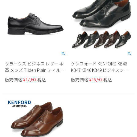
2
3
4
5
6
7
8
9
10
11
12
13
14
15
16
17
18
19
20
21
22
23
24
25
26
27
28
29
30
31
2026 年9月
日
月
火
水
木
金
土
クラークス ビジネス レザー 本
ケンフォード KENFORD KB48
革 メンズ Tilden Plain ティルデ
KB47 KB46 KB49 ビジネスシュ
1
2
3
4
5
ンプレーン ドレスシューズ オ
ーズ 本革 メンズ 革靴 ブラック
販売価格
¥
17,600
税込
販売価格
¥
16,500
税込
6
7
8
9
10
11
12
ックスフォード レースアップ
3E EEE ストレートチップ Uチッ
13
14
15
16
17
18
19
紳士靴 外羽根 プレーントゥ 冠
プ プレーン リーガル 日本製
婚葬祭 ブラック 黒 Clarks
20
21
22
23
24
25
26
26110350 抗菌 防臭
27
28
29
30