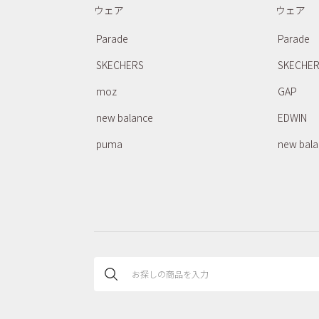
ウェア
ウェア
Parade
Parade
SKECHERS
SKECHE
moz
GAP
new balance
EDWIN
puma
new bal