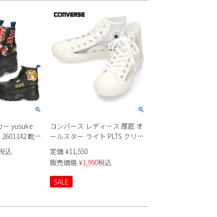
プル レトロスポーティ シュー
ズ
 yusuke
コンバース レディース 厚底 オ
2601142 靴
ールスター ライト PLTS クリア
スニーカ 3E
マテリアル HI ハイカット ALL
税込
定価
¥
11,550
スアップ 安定
STAR LIGHT PLTS
販売価格
¥
1,990
税込
CLEARMATERIAL 白 スニーカー
31312020
SALE