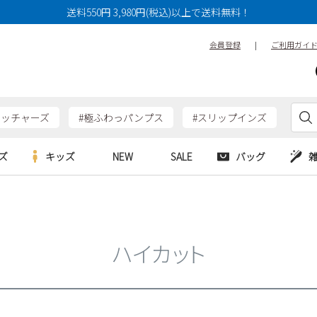
送料550円 3,980円(税込)以上で送料無料！
会員登録
|
ご利用ガイ
ケッチャーズ
#極ふわっパンプス
#スリップインズ
ズ
キッズ
NEW
SALE
バッグ
e
Parade
Parade
アルシューズ
バッグ
カジュアルシューズ
HERS
SKECHERS
SKECHERS
シューズ
ダーバッグ
ワークシューズ
ハイカット
alance
moz
GAP
new balance
EDWIN
ブーツ
puma
new balance
ウェア