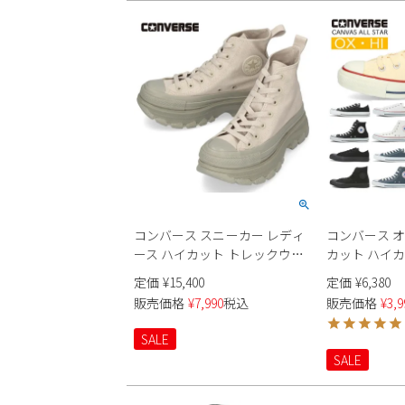
コンバース スニーカー レディ
コンバース 
ース ハイカット トレックウエ
カット ハイ
ーブ 厚底 オールスター
レディース メン
定価
¥
15,400
定価
¥
6,380
CONVERSE ALL STAR
OX HI キャンバ
販売価格
¥
7,990
税込
販売価格
¥
3,9
TREKWAVE HI 312440
STAR 靴 定番
印有り ブラッ
SALE
ビー レッド
SALE