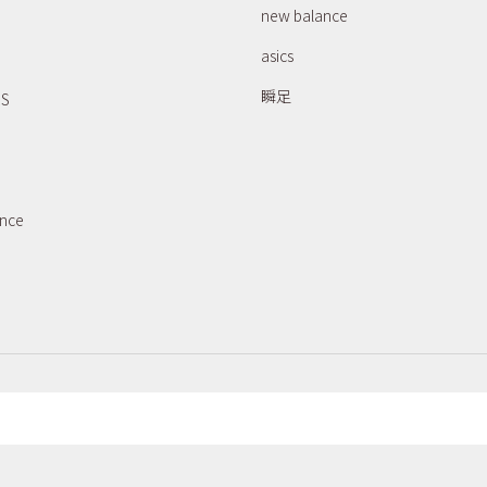
new balance
asics
瞬足
RS
ance