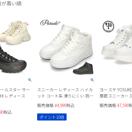
格が高い順
 オールスター サー
スニーカー レディース ハイカ
ヨースケ YOSUK
HI レディース
ット コート系 滑りにくい 防滑
厚底スニーカー 3
4cm防水 スポーツ 黒 ブラック
4450062 ホワイ
販売価格
¥
4,990
税込
販売価格
¥
7,590
白 ホワイト Parade 91702 ふん
5cm レースアッ
90
税込
わりインソール
ンリボン サイド
ポイント10倍