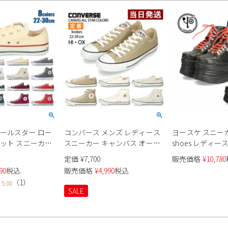
オールスター ロー
コンバース メンズ レディース
ヨースケ スニーカー
カット スニーカー
スニーカー キャンバス オール
shoes レディース 
ズ CONVERSE
スター カラーズ OX HI
ワッペン付き厚底
定価
¥
7,700
販売価格
¥
10,780
ス CANVAS ALL
CONVERSE 定番 ホワイト ベー
ハイカット レー
90
税込
販売価格
¥
4,990
税込
 国内正規品 JPN
ジュ ライトグレイ
感
（
1
）
5.00
ク ホワイト ネイ
SALE