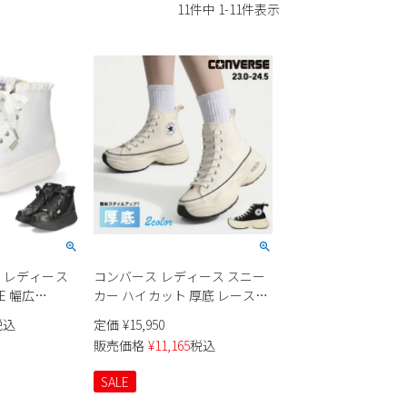
11
件中
1
-
11
件表示
E レディース
コンバース レディース スニー
E 幅広
カー ハイカット 厚底 レースア
ト ブラック 靴
ップ オールスター サージトレ
税込
定価
¥
15,950
プ フリル サテ
ーナー SURGETRAINER HI
販売価格
¥
11,165
税込
ジップ
CONVERSE ALL STAR 31312401
31312402 オフホワイト ブラッ
SALE
ク 紐靴 黒 白 カジュアル シン