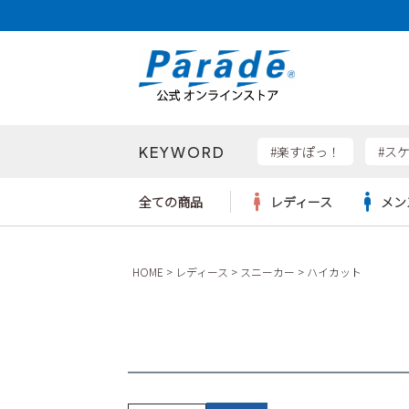
KEYWORD
検索
#楽すぽっ！
#ス
全ての商品
レディース
メン
Parad
HOME
レディース
スニーカー
ハイカット
サンダル
サンダル
サンダル
レディース新入荷
レディースSALE
リュック
ケア用品
カジュ
トート
SKEC
レインシューズ
レインシューズ
レインシューズ
メンズ新入荷
メンズSALE
ボディバッグ
雑貨
ワーク
ショル
new b
asics
パンプス
スニーカー
スニーカー
キッズ新入荷
キッズSALE
ハンドバッグ
ブーツ
財布
瞬足
スニーカー
ビジネス・ドレスシューズ
スクール
ビジネスバッグ
ウェア
ローファー
ローファー
フォーマル