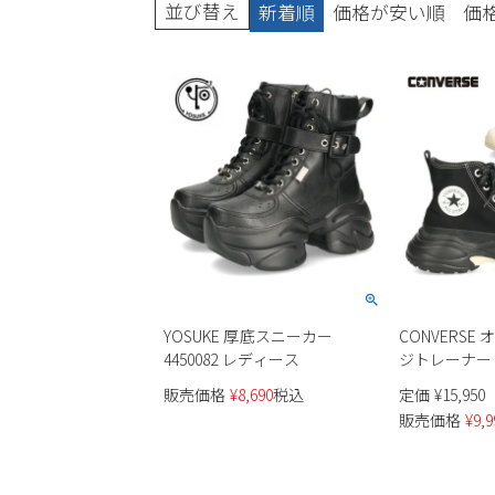
並び替え
新着順
価格が安い順
価
ブーツ
YOSUKE 厚底スニーカー
CONVERSE
4450082 レディース
ジトレーナー 
販売価格
¥
8,690
税込
定価
¥
15,950
販売価格
¥
9,9