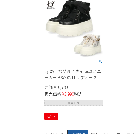
by あしながおじさん 厚底スニ
ーカー B8740211 レディース
定価
¥
10,780
販売価格
¥
3,990
税込
在庫切れ
SALE