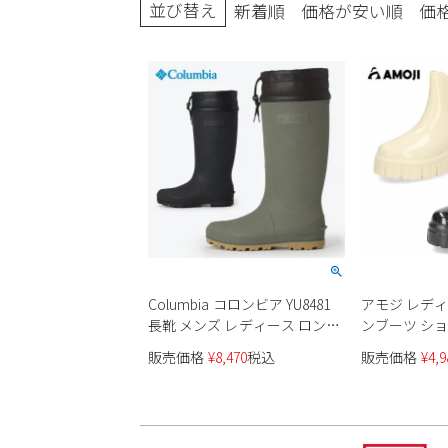
並び替え
新着順
価格が安い順
価
ブーツ
Columbia コロンビア YU8481
アモジ レディー
長靴 メンズ レディース ロング
ンブーツ シ
レインブーツ アウトドア フェ
防水 雨 自転
販売価格
¥
8,470
税込
販売価格
¥
4,9
ス 防水 軽い 滑らない 雨 雪 キ
庭菜園 庭仕事 
ャンプ 農作業 災害時 ゴム長
ブラック ベー