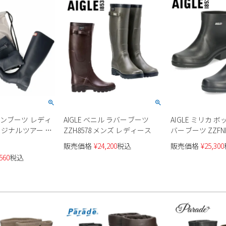
インブーツ レディ
AIGLE ベニル ラバーブーツ
AIGLE ミリカ 
リジナルツアー ブ
ZZH8578 メンズ レディース
バーブーツ ZZFN
WFT2210RMA ネ
販売価格
¥
24,200
税込
販売価格
¥
25,300
ER
560
税込