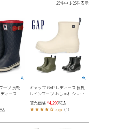
25
件中
1
-
25
件表示
ーツ 長靴
ギャップ GAP レディース 長靴
 レディース
レインブーツ おしゃれ ショー
ト GPL22423 靴 ショートブー
販売価格
¥
4,290
税込
ツ ガーデニング 雨 通勤 通学
税込
（
1
）
4.00
女性