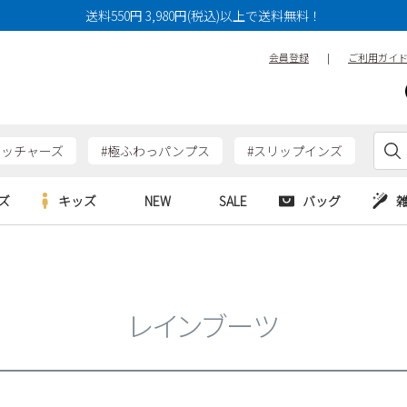
送料550円 3,980円(税込)以上で送料無料！
会員登録
|
ご利用ガイ
ケッチャーズ
#極ふわっパンプス
#スリップインズ
ズ
キッズ
NEW
SALE
バッグ
e
Parade
Parade
アルシューズ
バッグ
カジュアルシューズ
HERS
SKECHERS
SKECHERS
シューズ
ダーバッグ
ワークシューズ
レインブーツ
alance
moz
GAP
new balance
EDWIN
ブーツ
puma
new balance
ウェア