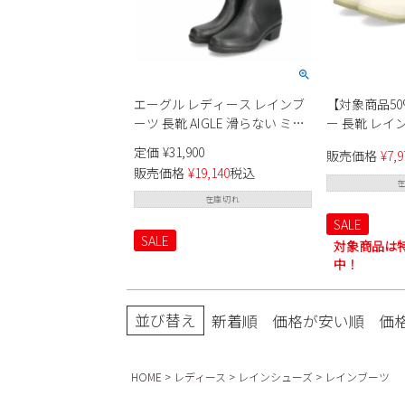
エーグル レディース レインブ
【対象商品50
ーツ 長靴 AIGLE 滑らない ミリ
ー 長靴 レインブーツ
カ ラバーブーツ ノワール ブラ
レディース 靴
定価
¥
31,900
販売価格
¥
7,9
ック 黒 ラバーブーツ ロング丈
トランスルー
販売価格
¥
19,140
税込
防水 ZZFNB66 001
ーツ WFS4001
在庫切れ
SALE
SALE
対象商品は
中！
並び替え
新着順
価格が安い順
価
HOME
レディース
レインシューズ
レインブーツ