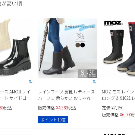
格が高い順
ス AMOJI レイ
レインブーツ 長靴 レディース
MOZ モズ レインブ
ョート サイドゴア
ハーフ丈 柔らかい おしゃれ フ
ロング丈 91021
車 ガーデニング 家
ァッション シンプル 黒 茶 靴
80
税込
販売価格
¥
4,389
税込
定価
¥
7,150
防滑 軽量 CB918
防水 防滑 軽量 雨 雪 普段使い
販売価格
¥
6,990
ジュ 黒
98005 Parade
ポイント10倍