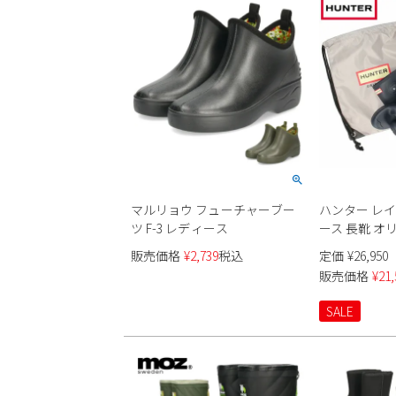
マルリョウ フューチャーブー
ハンター レ
ツ F-3 レディース
ース 長靴 オ
ーツ 防水 防滑 
販売価格
¥
2,739
税込
定価
¥
26,950
イビー HUNT
販売価格
¥
21,
SALE