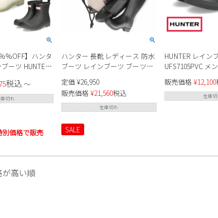
%%OFF】ハンタ
ハンター 長靴 レディース 防水
HUNTER レイン
 HUNTER
ブーツ レインブーツ ブーツ
UFS7105PVC メンズ レディー
 プレイ ショート
HUNTER ブーツ 滑らない 完全
ス
定価
¥
26,950
販売価格
¥
12,100
税込
75
〜
セント ソール ブ
防水 オリジナルツアー
販売価格
¥
21,560
税込
RMA 4001
WFT2210RMA ブラック 防滑
在庫切
在庫切れ
在庫切れ
SALE
特別価格で販売
格が高い順