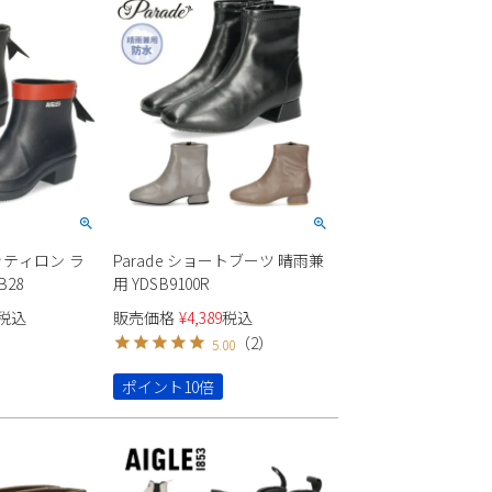
ボッティロン ラ
Parade ショートブーツ 晴雨兼
B28
用 YDSB9100R
税込
販売価格
¥
4,389
税込
（
2
）
5.00
ポイント10倍