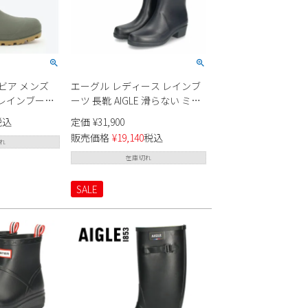
ロンビア メンズ
エーグル レディース レインブ
 レインブーツ
ーツ 長靴 AIGLE 滑らない ミリ
ショート ツー
カ ラバーブーツ マリン ブラッ
税込
定価
¥
31,900
7 アウトドア フ
ク 黒 ラバーブーツ ロング丈 防
販売価格
¥
19,140
税込
らない 雨 雪
水 ZZFNB66 002
れ
災害時 ゴム長
在庫切れ
SALE