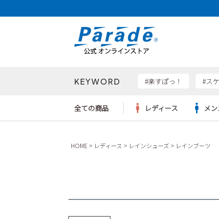
KEYWORD
検索
#楽すぽっ！
#ス
全ての商品
レディース
メン
Parad
HOME
レディース
レインシューズ
レインブーツ
サンダル
サンダル
サンダル
レディース新入荷
レディースSALE
リュック
ケア用品
カジュ
トート
SKEC
レインシューズ
レインシューズ
レインシューズ
メンズ新入荷
メンズSALE
ボディバッグ
雑貨
ワーク
ショル
new b
asics
パンプス
スニーカー
スニーカー
キッズ新入荷
キッズSALE
ハンドバッグ
ブーツ
財布
瞬足
スニーカー
ビジネス・ドレスシューズ
スクール
ビジネスバッグ
ウェア
ローファー
ローファー
フォーマル