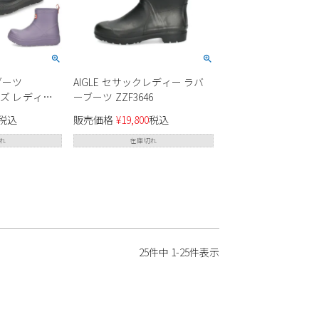
ブーツ
AIGLE セサックレディー ラバ
ーブーツ ZZF3646
税込
販売価格
¥
19,800
税込
れ
在庫切れ
25
件中
1
-
25
件表示