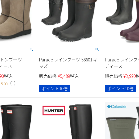
ートンブーツ
Parade レインブーツ 56601 キ
Parade レインブー
ディース
ッズ
ディース
90
税込
販売価格
¥
5,489
税込
販売価格
¥
3,990
（
1
）
5.00
ポイント10倍
ポイント10倍