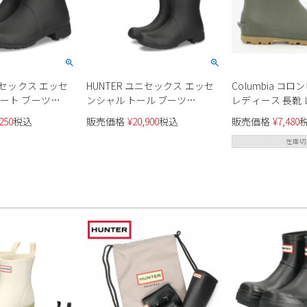
ユニセックス エッセ
HUNTER ユニセックス エッセ
Columbia コ
ート ブーツ
ンシャル トール ブーツ
レディース 長靴
A レディース
UFT2407RMA レディース
ラディーリーフ 
250
税込
販売価格
¥
20,900
税込
販売価格
¥
7,480
YU8771 010 39
ェス 防水 軽い 滑
在庫切
キャンプ 農作業 