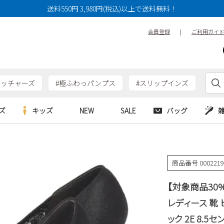
送料550円 3,980円(税込)以上で送料無料！
会員登録
|
ご利用ガイ
ケッチャーズ
#極ふわっパンプス
#スリップインズ
ズ
キッズ
NEW
SALE
バッグ
e
Parade
Parade
アルシューズ
バッグ
カジュアルシューズ
HERS
SKECHERS
SKECHERS
商品番号
000221
シューズ
ダーバッグ
ワークシューズ
alance
moz
GAP
【対象商品30%
new balance
EDWIN
ブーツ
puma
new balance
レディース 靴 
ウェア
ック 2E 8.5