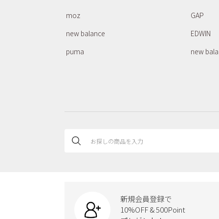
moz
GAP
new balance
EDWIN
puma
new bal
新規会員登録で
10%OFF & 500Point