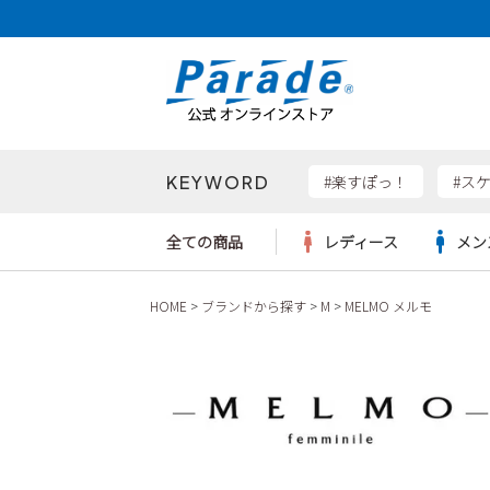
KEYWORD
検索
#楽すぽっ！
#ス
全ての商品
レディース
メン
HOME
ブランドから探す
M
MELMO メルモ
Parad
サンダル
サンダル
サンダル
レディース新入荷
レディースSALE
リュック
ケア用品
カジュ
トート
SKEC
レインシューズ
レインシューズ
レインシューズ
メンズ新入荷
メンズSALE
ボディバッグ
雑貨
ワーク
ショル
new b
asics
パンプス
スニーカー
スニーカー
キッズ新入荷
キッズSALE
ハンドバッグ
ブーツ
財布
瞬足
スニーカー
ビジネス・ドレスシューズ
スクール
ビジネスバッグ
ウェア
ローファー
ローファー
フォーマル