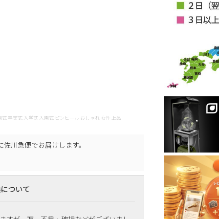
ps 477809 卒園式 卒業式 入学式 入園式 ピンヒール おしゃれ 女性 上品
に
佐川急便
でお届けします。
換について