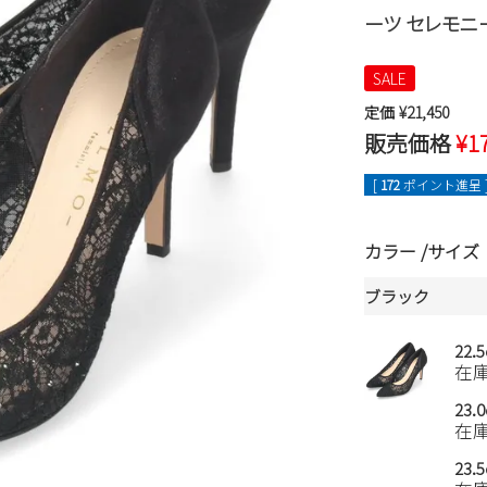
ーツ セレモニ
SALE
定価
¥
21,450
販売価格
¥
1
[
172
ポイント進呈 
カラー
サイズ
ブラック
22.
在
23.
在
23.