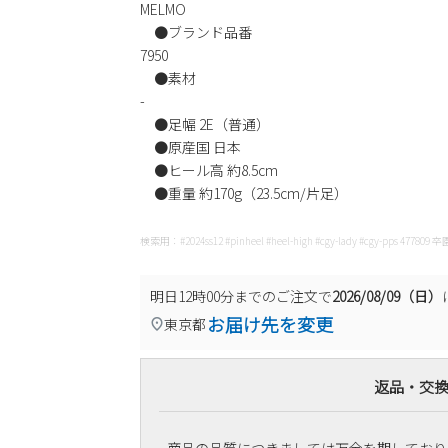
MELMO
●ブランド品番
7950
●素材
-
●足幅 2E（普通）
●原産国 日本
●ヒール高 約8.5cm
●重量 約170g（23.5cm/片足）
検索用：#2024ss12 #pinheel #heel-high #cgy-lady #cgy-p
明日
12時00分
までのご注文で
2026/08/09（日）
お届け先を変更
東京都
返品・交