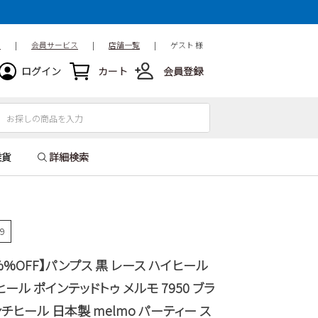
ド
|
会員サービス
|
店舗一覧
|
ゲスト 様
ログイン
カート
会員登録
雑貨
詳細検索
99
%OFF】パンプス 黒 レース ハイヒール
ヒール ポインテッドトゥ メルモ 7950 ブラ
センチヒール 日本製 melmo パーティー ス