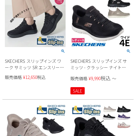
SKECHERS スリップインズ ワ
SKECHERS スリップインズ サ
ーク サミッツ SR エンスリー
ミッツ - クラッシー ナイト
108144W レディース
150128W レディース
販売価格
¥
12,650
税込
税込
販売価格
¥
9,990
〜
SALE