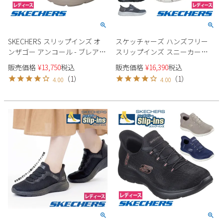
SKECHERS スリップインズ オ
スケッチャーズ ハンズフリー
ンザゴー アンコール - ブレア
スリップインズ スニーカー
144853 レディース ブーツ
124846W レディース SKECHERS
販売価格
¥
13,750
税込
販売価格
¥
16,390
税込
GOWALKFLE ローカット 防水
（
1
）
（
1
）
4.00
4.00
4E