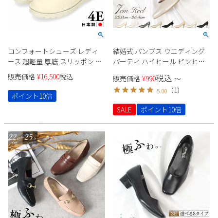
コンフォートシューズ レディ
結婚式 パンプス ウエディング
ース 超軽量 厚底 スリッポン カ
パーティ ハイヒール ピンヒー
ジュアルスニーカー 幅広 4E 革
ル ポインテッドトゥ 痛くない
販売価格
¥
16,500
税込
税込
販売価格
¥
990
〜
靴 7301 Parade 履きやすい 痛く
22091 ラメ スエード 生地 極ふ
（
1
）
5.00
ない 軽い 伸びる 外反母趾 靴
わっ Parade シンプル きれいめ
ポイント10倍
セレモニー オケージョン
SALE
ポイント10倍