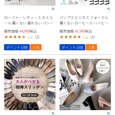
ローファー レディース 大人 ヒ
パンプス ビジネス フォーマル
ール 痛くない 疲れない パンプ
痛くない ローヒール ハイヒー
ス ビットローファー コインロ
ル ストラップ レディース 黒 防
販売価格
¥
4,990
税込
販売価格
¥
3,990
税込
ーファー 靴 太ヒール スクエア
水 3E 靴 スクエアトゥ parade
（
2
）
（
3
）
4.50
5.00
トゥ 極ふわっ Parade 22042
極ふわっ
23066
ポイント10倍
人気
ポイント10倍
人気