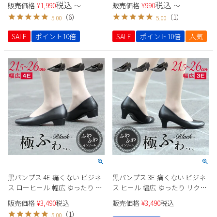
税込
税込
販売価格
¥
1,990
〜
販売価格
¥
990
〜
（
6
）
（
1
）
5.00
5.00
SALE
ポイント10倍
SALE
ポイント10倍
人気
黒パンプス 4E 痛くない ビジネ
黒パンプス 3E 痛くない ビジネ
ス ローヒール 幅広 ゆったり リ
ス ヒール 幅広 ゆったり リクル
クルート フォーマル ストラッ
ート フォーマル ストラップ オ
販売価格
¥
3,490
税込
販売価格
¥
3,490
税込
プ オフィス 仕事 靴 レディース
フィス 仕事 靴 レディース 極ふ
（
1
）
5.00