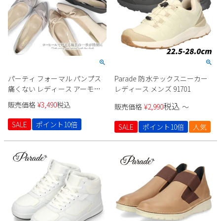
パーティ フォーマル パンプス
Parade 防水テックスニーカー
痛くない レディース アーモン
レディース メンズ 91701
ドトゥ 極ふわっ ドレス ローヒ
販売価格
¥
3,490
税込
税込
販売価格
¥
2,990
〜
ール ２cm ブラック ベージュ
シルバー Parade 24008
SALE
ポイント10倍
SALE
ポイント10倍
人気