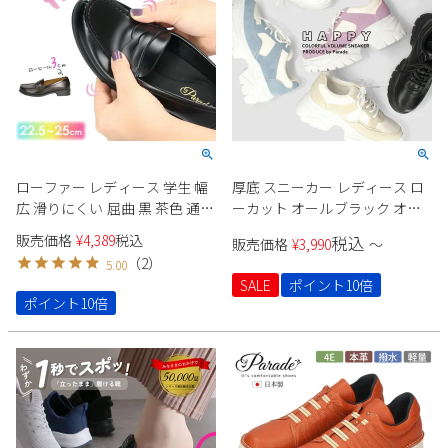
ローファー レディース 学生 幅
厚底 スニーカー レディース ロ
広 滑りにくい 屈曲 黒 茶色 通学
ーカット オールブラック オー
学生靴 痛くない 柔らかい 人工
ルホワイト ベージュ オレンジ
販売価格
¥
4,389
税込
税込
販売価格
¥
3,990
〜
皮革 卒業式 入学式 高校生
パープル ラベンダー ブルー 推
（
2
）
5.00
Parade 991101
し活 オタ活 参戦靴 Parade 6894
SALE
ポイント10倍
7095
ポイント10倍