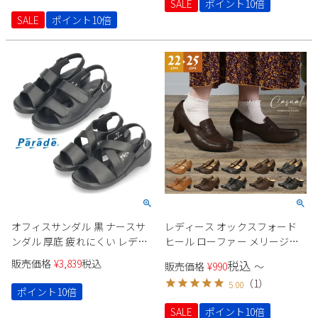
SALE
ポイント10倍
SALE
ポイント10倍
オフィスサンダル 黒 ナースサ
レディース オックスフォード
ンダル 厚底 疲れにくい レディ
ヒール ローファー メリージェ
ース サンダル ブラック ベルト
ーン パンプス サボ 黒 ブラック
販売価格
¥
3,839
税込
税込
販売価格
¥
990
〜
ストラップ Parade パレード
ブラウン 茶 キャメル Parade
（
1
）
5.00
991102 991103
ポイント10倍
SALE
ポイント10倍