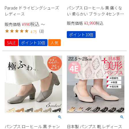
Parade ドライビングシューズ
パンプス ローヒール 黒 痛くな
レディース
い 柔らかい ブラック 4センチ
スエード 太ヒール チャンキー
販売価格
¥
3,990
税込
税込
販売価格
¥
990
〜
ヒール ポインテッドトゥ 飾り
（
8
）
4.75
ドークレ 22cm 極ふわっ 21114
ポイント10倍
Parade カジュアル パーティー
SALE
ポイント10倍
人気
セレモニー
パンプス ローヒール 黒 チャン
日本製 パンプス 靴 レディース