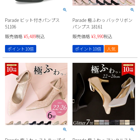
Parade ビット付きパンプス
Parade 極ふわっ バックリボン
51106
パンプス 18161
販売価格
¥
5,489
税込
販売価格
¥
3,990
税込
ポイント10倍
ポイント10倍
人気
Parade 極ふわっ ストラップパ
Parade 極ふわっ アンクルスト