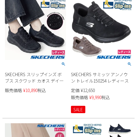
SKECHERS スリップインズ ボ
SKECHERS サミッツ アンノウ
ブス スクワッド カオス デイリ
ン トレイル150254 レディース
ーグリッツ 117622 レディース
販売価格
¥
10,890
税込
定価
¥
12,650
販売価格
¥
9,990
税込
SALE