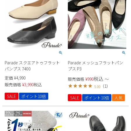
Parade スクエアトゥフラット
Parade メッシュフラットパン
パンプス 7400
プス P3
定価
¥
4,990
税込
販売価格
¥
990
〜
販売価格
¥
3,990
税込
（
1
）
5.00
SALE
ポイント10倍
SALE
ポイント10倍
人気