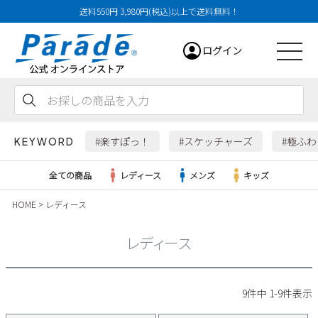
送料550円 3,980円(税込)以上で送料無料！
ログイン
会員登録
お気に入り
カート
#楽すぽっ！
#スケッチャーズ
#極ふ
KEYWORD
全ての商品
レディース
メンズ
キッズ
HOME
レディース
レディース
レディース
メンズ
すべての商品
9
件中
1
-
9
件表示