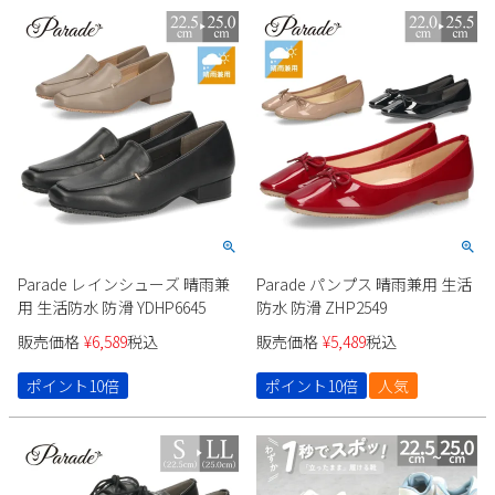
2
3
4
5
6
7
8
9
10
11
12
13
14
15
16
17
18
19
20
21
22
23
24
25
26
27
28
29
30
31
2026 年9月
日
月
火
水
木
金
土
1
2
3
4
5
Parade レインシューズ 晴雨兼
Parade パンプス 晴雨兼用 生活
6
7
8
9
10
11
12
用 生活防水 防滑 YDHP6645
防水 防滑 ZHP2549
13
14
15
16
17
18
19
販売価格
¥
6,589
税込
販売価格
¥
5,489
税込
20
21
22
23
24
25
26
27
28
29
30
ポイント10倍
ポイント10倍
人気