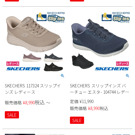
SKECHERS 117324 スリップイ
SKECHERS スリップインズ バ
ンズ レディース
ーチュー エスタ- 104744 レディ
ース
定価
¥
11,990
税込
販売価格
¥
8,990
〜
販売価格
¥
8,990
税込
SALE
SALE