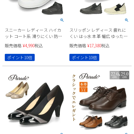
スニーカー レディース ハイカ
スリッポン レディース 疲れに
ット コート系 滑りにくい 防滑
くい はっ水 本革 幅広 ゆったり
4cm防水 スポーツ 黒 ブラック
日本製 コンフォートシューズ
販売価格
¥
4,990
税込
販売価格
¥
17,380
税込
白 ホワイト Parade 91702 ふん
4E 軽量 靴 ブラック 黒 キャメル
わりインソール
アイボリー 7307 パレード
ポイント10倍
ポイント10倍
Parade