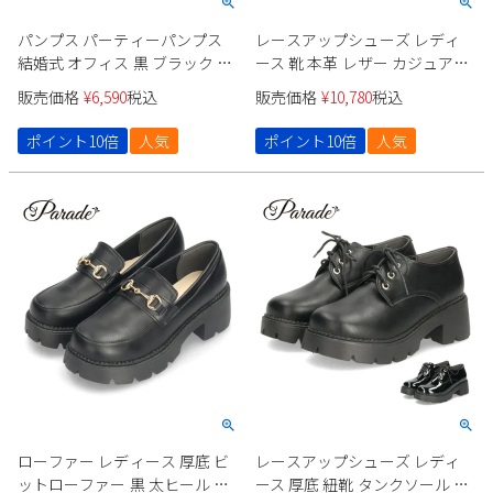
パンプス パーティーパンプス
レースアップシューズ レディ
結婚式 オフィス 黒 ブラック オ
ース 靴 本革 レザー カジュアル
ーク ヒールパンプス レディー
パンプス オックスフォード サ
販売価格
¥
6,590
税込
販売価格
¥
10,780
税込
ス アーモンドトゥ 日本製 卒業
イドゴア 3E 防滑 4cmヒール
式 入学式 スーツ Parade 75502
9150 parade
ポイント10倍
人気
ポイント10倍
人気
ローファー レディース 厚底 ビ
レースアップシューズ レディ
ットローファー 黒 太ヒール タ
ース 厚底 紐靴 タンクソール オ