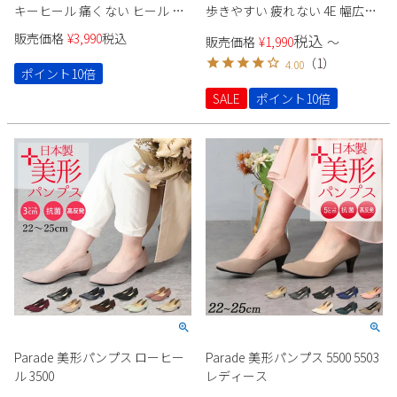
キーヒール 痛くない ヒール ブ
歩きやすい 疲れない 4E 幅広
ラック 5センチ スムース ヌバッ
5cm ヒール アーモンドトゥ 高
販売価格
¥
3,990
税込
税込
販売価格
¥
1,990
〜
ク レザー調 太ヒール スクエア
反発 痛くなりにくい 走れる
（
1
）
4.00
トゥ 極ふわっ 21115 Parade 靴
Parade 美形パンプス 4500
ポイント10倍
SALE
ポイント10倍
Parade 美形パンプス ローヒー
Parade 美形パンプス 5500 5503
ル 3500
レディース