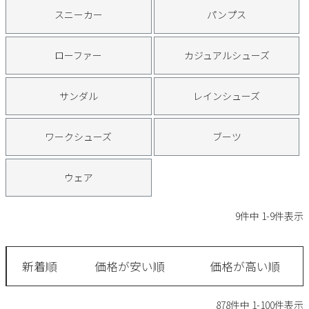
サンダル
キッズ
スニーカー
パンプス
すべての商品
レインシューズ
サンダル
NEW
ローファー
カジュアルシューズ
すべての商品
パンプス
レインシューズ
サンダル
レインシューズ
サンダル
SALE
スニーカー
すべての商品
スニーカー
レインシューズ
ワークシューズ
ブーツ
ローファー
レディース新入荷
バッグ
ビジネス・ドレスシューズ
すべての商品
スニーカー
カジュアルシューズ
ウェア
メンズ新入荷
ローファー
レディースSALE
雑貨
スクール
すべての商品
ワークシューズ
キッズ新入荷
9
件中
1
-
9
件表示
カジュアルシューズ
メンズSALE
フォーマル
リュック
詳細検索
ブーツ
すべての商品
ワークシューズ
キッズSALE
新着順
価格が安い順
価格が高い順
ブーツ
ボディバッグ
ウェア
ケア用品
ブーツ
店舗一覧
878
件中
1
-
100
件表示
ハンドバッグ