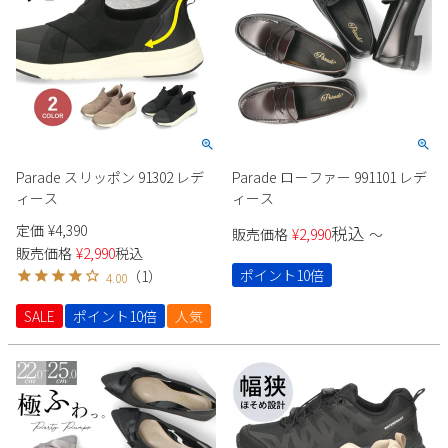
Parade スリッポン 91302 レデ
Parade ローファー 991101 レデ
ィース
ィース
定価
¥
4,390
税込
販売価格
¥
2,990
〜
販売価格
¥
2,990
税込
ポイント10倍
（
1
）
4.00
SALE
ポイント10倍
人気