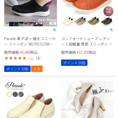
Parade 楽すぽっ 撥水 スニーカ
コンフォートシューズ レディ
ー スリッポン 981705 51708
ース 超軽量 厚底 スリッポン カ
51711 ユニセックス
ジュアルスニーカー 幅広 4E
販売価格
¥
5,489
税込
販売価格
¥
17,050
税込
7280 Parade 履きやすい 痛くな
（
4
）
5.00
い 軽い 伸びる 外反母趾 靴 本革
ポイント10倍
ブラック 黒
ポイント10倍
人気