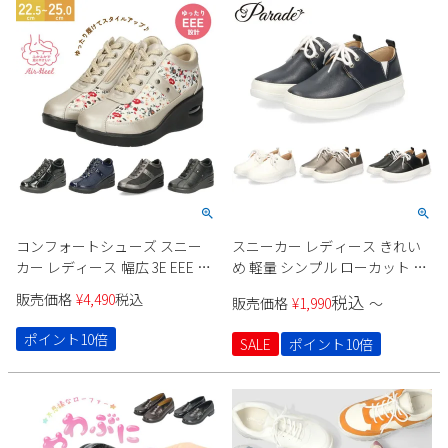
コンフォートシューズ スニー
スニーカー レディース きれい
カー レディース 幅広 3E EEE ヒ
め 軽量 シンプル ローカット レ
ール ウエッジ ウェッジ 6cm サ
ースアップ 歩きやすい クッシ
販売価格
¥
4,490
税込
税込
販売価格
¥
1,990
〜
イドファスナー エアークッシ
ョン性 2345 Parade
ョン レースアップ 紐 991401
ポイント10倍
SALE
ポイント10倍
991402 991404 Parade