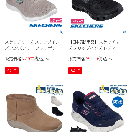
スケッチャーズ スリップイン
【CM掲載商品】スケッチャー
ズ ハンズフリー スリッポン ス
ズ スリップインズ レディース
ニーカー レディース サミッツ
スニーカー 厚底 ハンズフリー
税込
税込
販売価格
¥
7,990
〜
販売価格
¥
9,990
〜
ニュー デイリー Slip-ins
スリッポン ウォーキングシュ
SKECHERS 150263 SUMMITS
ーズ SKECHERS Slip-ins グライ
SALE
SALE
NEW DAILY BBK TPE ブラック
ドステップ プロ 150420 ブラッ
黒 トープ ノーマル幅 履きやす
ク トープ マルチ 靴 履きやすい
い 紐靴
ゴム紐 ノーマル幅 黒