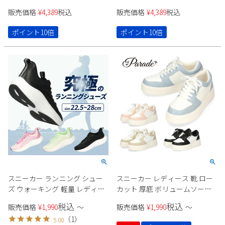
ンクソール プラットフォーム
ックスフォード プラットフォ
販売価格
¥
4,389
税込
販売価格
¥
4,389
税込
金具 ブラック 靴 Parade パレー
ーム 黒 太ヒール 6cm マニッシ
ド 1146
ュ 靴 ブラック Parade パレード
ポイント10倍
ポイント10倍
1126
スニーカー ランニング シュー
スニーカー レディース 靴 ロー
ズ ウォーキング 軽量 レディー
カット 厚底 ボリュームソール
ス メンズ 運動靴 マラソン フィ
バイカラー カジュアル スタイ
税込
税込
販売価格
¥
1,990
〜
販売価格
¥
1,990
〜
ットネス ジム ローカット ポッ
ルアップ 軽量 Parade CT-7433
（
1
）
5.00
プコーンソール 991703 Parade
パレード