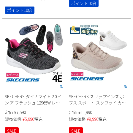
極ふわっ 19141 19165 Parade
わっ 19143 19164 Parade
ポイント10倍
ポイント10倍
SKECHERS ダイナマイト 2.0 イ
SKECHERS スリップインズ ボ
ン ア フラッシュ 12965W レデ
ブス スポート スクワッド カオ
ィース
ス 117499 レディース
定価
¥
7,590
定価
¥
11,990
販売価格
¥
5,990
税込
販売価格
¥
9,990
税込
SALE
SALE