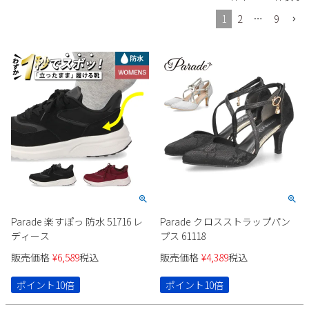
Parade
雑貨
Parade
ウェア
1
2
…
9
ご利用ガイド
ビジネスバッグ
SKECHERS
SKECHERS
Parade
new balance
会員サービス
トートバッグ
moz
SKECHERS
asics
ショルダーバッグ
new balance
お問い合わせ
GAP
瞬足
puma
財布
メルマガ購買
EDWIN
new balance
営業日カレンダー
Parade 楽すぽっ 防水 51716 レ
Parade クロスストラップパン
ディース
プス 61118
休業日
お問い合わせ窓口休業日
販売価格
¥
6,589
税込
販売価格
¥
4,389
税込
2026 年8月
ポイント10倍
ポイント10倍
日
月
火
水
木
金
土
1