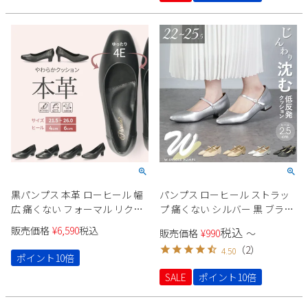
黒パンプス 本革 ローヒール 幅
パンプス ローヒール ストラッ
広 痛くない フォーマル リクル
プ 痛くない シルバー 黒 ブラッ
ート ビジネス 冠婚葬祭 4E ゆっ
ク 大きいサイズ 小さいサイズ
販売価格
¥
6,590
税込
税込
販売価格
¥
990
〜
たり幅 大きいサイズ 小さいサ
レディース ポインテッド ヒー
（
2
）
4.50
イズ ストラップ Parade
ル2cm Parade 23070
ポイント10倍
SALE
ポイント10倍