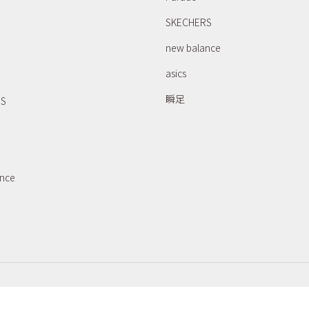
SKECHERS
new balance
asics
瞬足
RS
ance