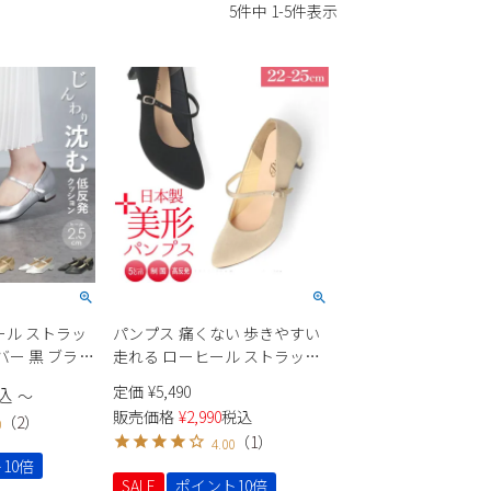
5
件中
1
-
5
件表示
ール ストラッ
パンプス 痛くない 歩きやすい
バー 黒 ブラッ
走れる ローヒール ストラップ
 小さいサイズ
黒 オフィス 靴 レディース 日本
定価
¥
5,490
込
〜
ンテッド ヒー
製 ブラック 高反発 パーティ 美
販売価格
¥
2,990
税込
（
2
）
0
070
形パンプス Parade 5501
（
1
）
4.00
10倍
SALE
ポイント10倍