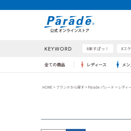
KEYWORD
検索
#楽すぽっ！
#ス
全ての商品
レディース
メン
Parad
HOME
ブランドから探す
Parade パレード
レディ
サンダル
サンダル
サンダル
レディース新入荷
レディースSALE
リュック
ケア用品
カジュ
トート
SKEC
レインシューズ
レインシューズ
レインシューズ
メンズ新入荷
メンズSALE
ボディバッグ
雑貨
ワーク
ショル
new b
asics
パンプス
スニーカー
スニーカー
キッズ新入荷
キッズSALE
ハンドバッグ
ブーツ
財布
瞬足
スニーカー
ビジネス・ドレスシューズ
スクール
ビジネスバッグ
ウェア
ローファー
ローファー
フォーマル