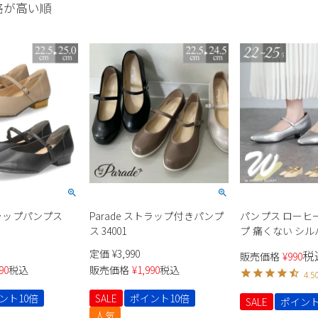
格が高い順
ストラップパンプス
Parade ストラップ付きパンプ
パンプス ローヒ
ス 34001
プ 痛くない シル
ク 大きいサイズ
定価
¥
3,990
税
販売価格
¥
990
レディース ポイ
90
税込
販売価格
¥
1,990
税込
4.5
ル2cm Parade 23
ント10倍
SALE
ポイント10倍
SALE
ポイント
人気