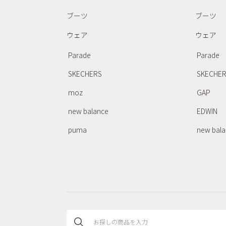
ブーツ
ブーツ
ウェア
ウェア
Parade
Parade
SKECHERS
SKECHE
moz
GAP
new balance
EDWIN
puma
new bal