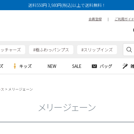
送料550円 3,980円(税込)以上で送料無料！
会員登録
|
ご利用ガイ
ケッチャーズ
#極ふわっパンプス
#スリップインズ
ズ
キッズ
NEW
SALE
バッグ
e
Parade
Parade
ース
メリージェーン
アルシューズ
バッグ
カジュアルシューズ
HERS
SKECHERS
SKECHERS
シューズ
ダーバッグ
ワークシューズ
メリージェーン
alance
moz
GAP
new balance
EDWIN
ブーツ
puma
new balance
ウェア