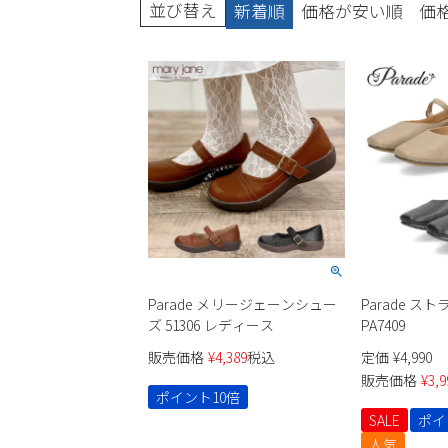
並び替え
新着順
価格が安い順
価
ブーツ
Parade メリージェーンシュー
Parade 
ズ 51306 レディース
PA7409
販売価格
¥
4,389
税込
定価
¥
4,990
販売価格
¥
3,9
ポイント10倍
SALE
ポイ
人気