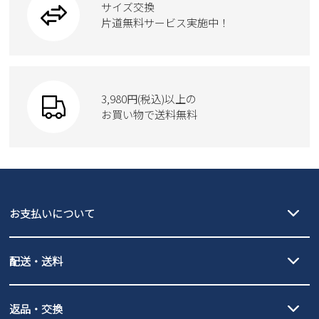
サイズ交換
ウェア
トートバッグ
2
3
4
5
6
7
8
ブーツ
片道無料サービス実施中！
9
10
11
12
13
14
15
Parade
ショルダーバッグ
Parade
ウェア
16
17
18
19
20
21
22
SKECHERS
23
24
25
26
27
28
29
財布
SKECHERS
30
31
3,980円(税込)以上の
Parade
new balance
お買い物で送料無料
moz
2026 年9月
SKECHERS
asics
new balance
日
月
火
水
木
金
土
GAP
瞬足
1
2
3
4
5
puma
6
7
8
9
10
11
12
EDWIN
13
14
15
16
17
18
19
お支払いについて
new balance
20
21
22
23
24
25
26
クレジットカード決済、AmazonPay決済、
27
28
29
30
配送・送料
PayPay（オンライン決済）、代金引換のご利用が可能です。
詳しくは
ご利用ガイド
をご確認ください。
【宅配便】
【ネコポス】
返品・交換
北海道・本州・四国・九州…550円
全国一律…220円（税込）