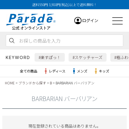
送料550円 3,980円(税込)以上で送料無料！
ログイン
会員登録
お気に入り
カート
#楽すぽっ！
#スケッチャーズ
#極ふ
KEYWORD
全ての商品
レディース
メンズ
キッズ
HOME
ブランドから探す
B
BARBARIAN バーバリアン
レディース
BARBARIAN バーバリアン
メンズ
すべての商品
現在登録されている商品はありません。