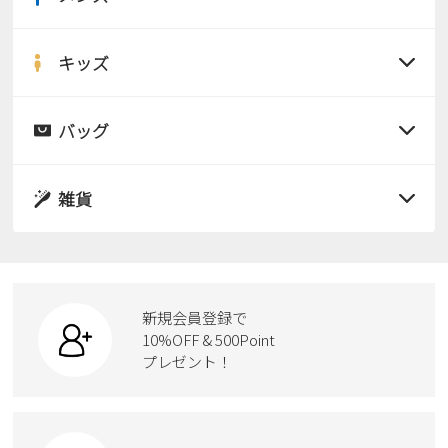
Parade
雑貨
すべての商品
Parade
ウェア
ご利用ガイド
ビジネスバッグ
SKECHERS
サンダル
キッズ
SKECHERS
すべての商品
Parade
new balance
会員サービス
トートバッグ
レインシューズ
moz
サンダル
バッグ
SKECHERS
asics
ショルダーバッグ
new balance
すべての商品
お問い合わせ
パンプス
レインシューズ
GAP
瞬足
puma
サンダル
雑貨
財布
スニーカー
メルマガ購買
EDWIN
すべての商品
スニーカー
レインシューズ
ローファー
new balance
リュック
ビジネス・ドレスシューズ
すべての商品
スニーカー
営業日カレンダー
カジュアルシューズ
ボディバッグ
新規会員登録で
ローファー
ケア用品
10%OFF & 500Point
スクール
休業日
お問い合わせ窓口休業日
ワークシューズ
プレゼント！
ハンドバッグ
カジュアルシューズ
雑貨
2026 年8月
フォーマル
ブーツ
ビジネスバッグ
日
月
火
水
木
金
土
ワークシューズ
1
ブーツ