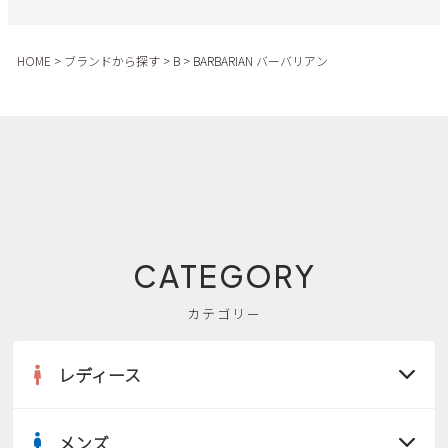
サンダル
キッズ
すべての商品
レインシューズ
HOME
ブランドから探す
B
BARBARIAN バーバリアン
サンダル
NEW
すべての商品
パンプス
レインシューズ
サンダル
SALE
スニーカー
すべての商品
スニーカー
レインシューズ
ローファー
レディース新入荷
バッグ
ビジネス・ドレスシューズ
すべての商品
スニーカー
カジュアルシューズ
メンズ新入荷
CATEGORY
ローファー
レディースSALE
雑貨
スクール
すべての商品
ワークシューズ
キッズ新入荷
カテゴリー
カジュアルシューズ
メンズSALE
フォーマル
リュック
詳細検索
ブーツ
レディース
すべての商品
ワークシューズ
キッズSALE
ブーツ
ボディバッグ
ウェア
ケア用品
ブーツ
店舗一覧
メンズ
ハンドバッグ