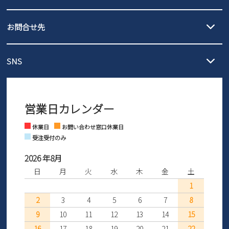
沖縄…1,980円
新規会員登録
発送日・送料詳細については
ご利用ガイド
を
履いてみないとわからない靴だからこそ、サイズ交換にかかる送料
3,980円（税込）以上お買い上げで送料無料
ご利用ください。
お問合せ先
の片道無料サービスを実施中！
3,980円（税込）以上お買い上げで送料1,425円
会社概要
【サイズ交換期間延長のお知らせ】
メール :
info@parade-shoes.jp
ただいまギフト用としてのご利用が増えていることを受け、プレゼ
発送日・送料詳細については
ご利用ガイド
を
SNS
営業時間：11時～17時
ントとしても安心してご利用いただけるよう、サイズ交換の受付期
プライバシーポリシー
ご利用ください。
メールの返信につきましては、
間を「お届けから30日間」へと延長いたしました。
3営業日以内にさせていただいております。
商品到着後30日以内にメールにてお申し出ください。折り返し詳細
特定商取引法に基づく表示
※お問い合わせは現在メール
で受け付けております。
なご案内をお送りいたします。詳しくは
ご利用ガイド
をご利用くだ
営業日カレンダー
※土日祝はお問い合わせ窓口休業日となります。
さい。
Instagram
Facebook
お問い合わせ
休業日
お問い合わせ窓口休業日
受注受付のみ
2026 年8月
日
月
火
水
木
金
土
1
2
3
4
5
6
7
8
9
10
11
12
13
14
15
16
17
18
19
20
21
22