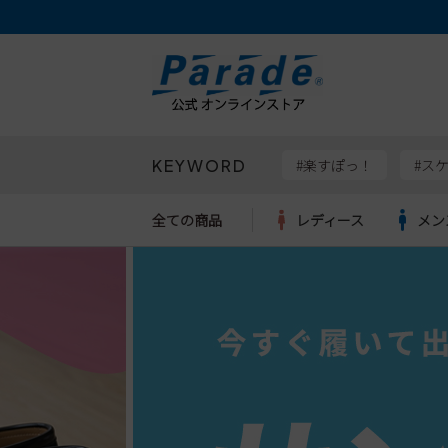
KEYWORD
検索
#楽すぽっ！
#ス
全ての商品
レディース
メン
Parad
サンダル
サンダル
サンダル
レディース新入荷
レディースSALE
リュック
ケア用品
カジュ
トート
SKEC
レインシューズ
レインシューズ
レインシューズ
メンズ新入荷
メンズSALE
ボディバッグ
雑貨
ワーク
ショル
new b
asics
パンプス
スニーカー
スニーカー
キッズ新入荷
キッズSALE
ハンドバッグ
ブーツ
財布
瞬足
スニーカー
ビジネス・ドレスシューズ
スクール
ビジネスバッグ
ウェア
ローファー
ローファー
フォーマル