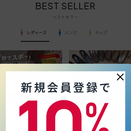
BEST SELLER
ベストセラー
レディース
メンズ
キッズ
×
価格
¥
5,489
税込
税込
販売価格
¥
990
〜