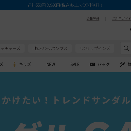
送料550円 3,980円(税込)以上で送料無料！
会員登録
|
ご利用ガイ
ケッチャーズ
#極ふわっパンプス
#スリップインズ
ズ
キッズ
NEW
SALE
バッグ
e
Parade
Parade
アルシューズ
バッグ
カジュアルシューズ
HERS
SKECHERS
SKECHERS
シューズ
ダーバッグ
ワークシューズ
alance
moz
GAP
new balance
EDWIN
ブーツ
puma
new balance
ウェア