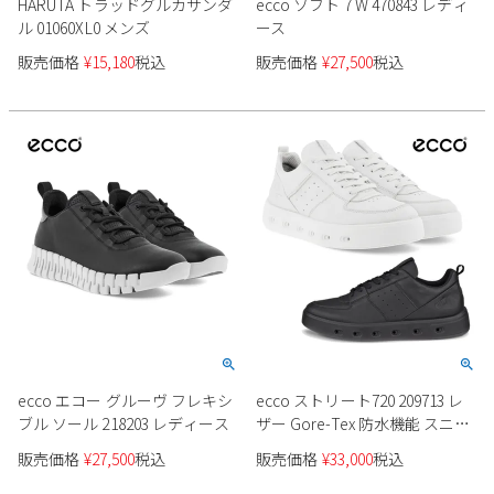
HARUTA トラッドグルカサンダ
ecco ソフト 7 W 470843 レディ
ル 01060XL0 メンズ
ース
販売価格
¥
15,180
税込
販売価格
¥
27,500
税込
ecco エコー グルーヴ フレキシ
ecco ストリート720 209713 レ
ブル ソール 218203 レディース
ザー Gore-Tex 防水機能 スニー
カーレディース
販売価格
¥
27,500
税込
販売価格
¥
33,000
税込