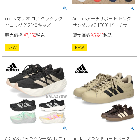
crocs マリオ コア クラシック
Archiesアーチサポート トング
クロッグ 212140 キッズ
サンダル ACHT001 ビーチサン
ダル
販売価格
¥
7,150
税込
販売価格
¥
5,940
税込
NEW
NEW
ADIDAS ギャラクシー8W レディ
adidas グランドコートベース