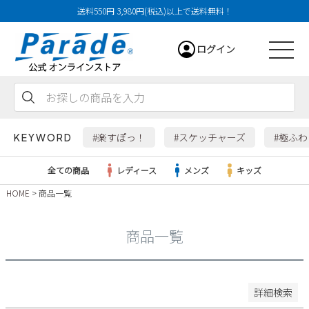
送料550円 3,980円(税込)以上で送料無料！
29cm
ログイン
29.5cm
30cm
31cm
会員登録
お気に入り
カート
32cm
#楽すぽっ！
#スケッチャーズ
#極ふ
KEYWORD
特徴
全ての商品
レディース
メンズ
キッズ
防水・撥水
HOME
商品一覧
幅広3E
レディース
幅広4E～
商品一覧
検索
メンズ
すべての商品
詳細検索