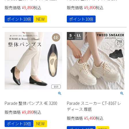
Parade
雑貨
Parade
販売価格
¥
9,890
税込
販売価格
¥
9,890
税込
ウェア
ご利用ガイド
ビジネスバッグ
SKECHERS
ポイント10倍
NEW
ポイント10倍
SKECHERS
Parade
new balance
会員サービス
トートバッグ
moz
SKECHERS
asics
ショルダーバッグ
new balance
お問い合わせ
GAP
瞬足
puma
財布
メルマガ購買
EDWIN
new balance
営業日カレンダー
休業日
お問い合わせ窓口休業日
Parade 整体パンプス 4E 3200
Parade スニーカー CT-8167 レ
ディース 厚底
2026 年8月
販売価格
¥
9,890
税込
販売価格
¥
5,490
税込
日
月
火
水
木
金
土
ポイント10倍
NEW
1