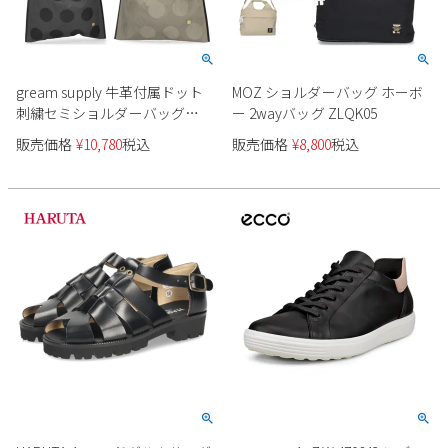
gream supply 牛革付属ドット
MOZ ショルダーバッグ ホーボ
刺繍セミショルダーバッグ
ー 2wayバッグ ZLQK05
41020
販売価格
¥
10,780
税込
販売価格
¥
8,800
税込