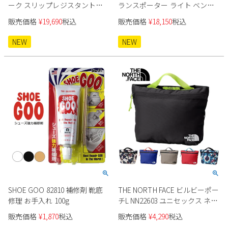
ーク スリップレジスタント
ランスポーター ライト ベン
200452J メンズ ワークシューズ
200262J メンズ
販売価格
¥
19,690
税込
販売価格
¥
18,150
税込
NEW
NEW
SHOE GOO 82810 補修剤 靴底
THE NORTH FACE ビルビーポー
修理 お手入れ 100g
チL NN22603 ユニセックス ネコ
ポス
販売価格
¥
1,870
税込
販売価格
¥
4,290
税込