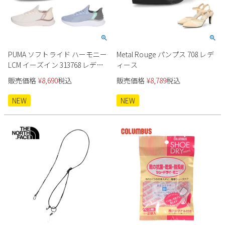
PUMA ソフトライド ハーモニー
Metal Rouge パンプス 708 レデ
LCM イーズイン 313768 レディ
ィース
ース
販売価格
¥
8,690
税込
販売価格
¥
8,789
税込
NEW
NEW