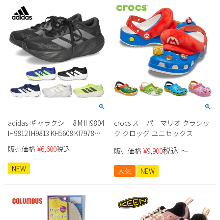
adidas ギャラクシー 8 M IH9804
crocs スーパーマリオ クラシッ
IH9812 IH9813 KH5608 KI7978
ク クロッグ ユニセックス
KI7980
販売価格
¥
6,600
税込
税込
販売価格
¥
9,900
〜
NEW
人気
NEW