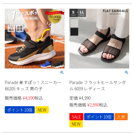
Parade 楽すぽっ！スニーカー
Parade フラットヒールサンダ
66205 キッズ 男の子
ル 6039 レディース
販売価格
¥
4,390
税込
定価
¥
4,990
販売価格
¥
2,990
税込
ポイント10倍
NEW
SALE
ポイント10倍
人気
NEW