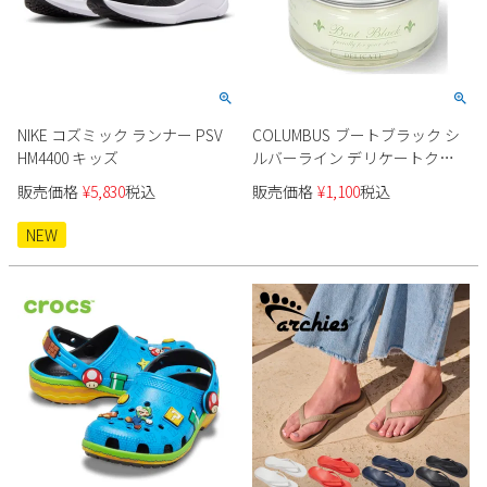
NIKE コズミック ランナー PSV
COLUMBUS ブートブラック シ
HM4400 キッズ
ルバーライン デリケートクリ
ーム 25370
販売価格
¥
5,830
税込
販売価格
¥
1,100
税込
NEW