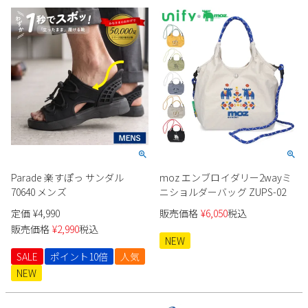
Parade 楽すぽっ サンダル
moz エンブロイダリー2wayミ
70640 メンズ
ニショルダーバッグ ZUPS-02
定価
¥
4,990
販売価格
¥
6,050
税込
販売価格
¥
2,990
税込
NEW
SALE
ポイント10倍
人気
NEW