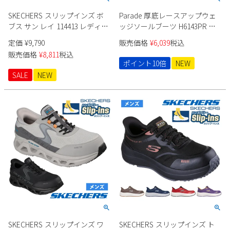
SKECHERS スリップインズ ボ
Parade 厚底レースアップウェ
ブス サン レイ 114413 レディー
ッジソールブーツ H6143PR レ
ス
ディース
定価
¥
9,790
販売価格
¥
6,039
税込
販売価格
¥
8,811
税込
ポイント10倍
NEW
SALE
NEW
SKECHERS スリップインズ ワ
SKECHERS スリップインズ ト