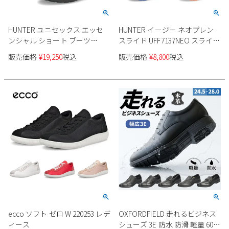
HUNTER ユニセックス エッセ
HUNTER イージー ネオプレン
ンシャル ショート ブーツ
スライド UFF7137NEO スライド
UFS2406RMA レディース
サンダル レディース
販売価格
¥
19,250
税込
販売価格
¥
8,800
税込
ecco ソフト ゼロ W 220253 レデ
OXFORDFIELD 走れるビジネス
ィース
シューズ 3E 防水 防滑 軽量 6081