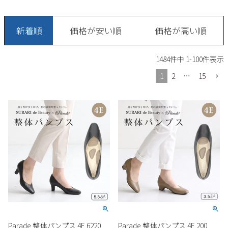
サンダル
キッズ
すべての商品
レインシューズ
新着順
価格が安い順
価格が高い順
サンダル
NEW
すべての商品
パンプス
1484
件中
1
-
100
件表示
レインシューズ
サンダル
SALE
1
2
…
15
スニーカー
すべての商品
スニーカー
レインシューズ
ローファー
レディース新入荷
バッグ
ビジネス・ドレスシューズ
すべての商品
スニーカー
カジュアルシューズ
メンズ新入荷
ローファー
レディースSALE
雑貨
スクール
すべての商品
ワークシューズ
キッズ新入荷
カジュアルシューズ
メンズSALE
フォーマル
リュック
詳細検索
ブーツ
すべての商品
ワークシューズ
キッズSALE
ブーツ
ボディバッグ
ウェア
ケア用品
ブーツ
店舗一覧
Parade 整体パンプス 4E 6220
Parade 整体パンプス 4E 200
ハンドバッグ