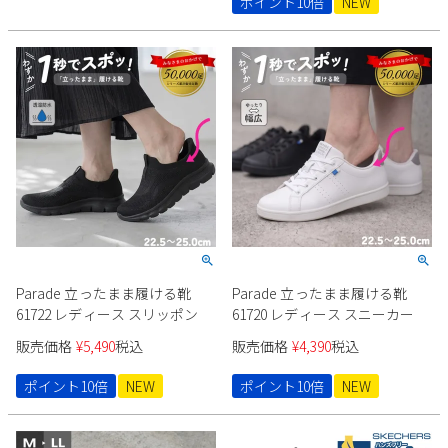
ポイント10倍
NEW
2
3
4
5
6
7
8
9
10
11
12
13
14
15
16
17
18
19
20
21
22
23
24
25
26
27
28
29
30
31
2026 年9月
日
月
火
水
木
金
土
1
2
3
4
5
6
7
8
9
10
11
12
13
14
15
16
17
18
19
Parade 立ったまま履ける靴
Parade 立ったまま履ける靴
61722 レディース スリッポン
61720 レディース スニーカー
20
21
22
23
24
25
26
27
28
29
30
販売価格
¥
5,490
税込
販売価格
¥
4,390
税込
ポイント10倍
NEW
ポイント10倍
NEW