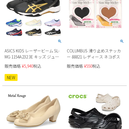
ASICS KIDS レーザービーム SL-
COLUMBUS 滑り止めステッカ
MG 1154A232 3E キッズ ジュニ
ー 88821 レディース ネコポス
ア
販売価格
¥
5,940
税込
販売価格
¥
550
税込
NEW