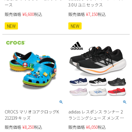
ース
3.0 U ユニセックス
販売価格
¥
6,600
税込
販売価格
¥
7,150
税込
NEW
NEW
CROCS マリオコアクロッグK
adidas レスポンス ランナー 2
212139 キッズ
ランニングシューズ メンズ レ
ディース
販売価格
¥
8,250
税込
販売価格
¥
6,050
税込