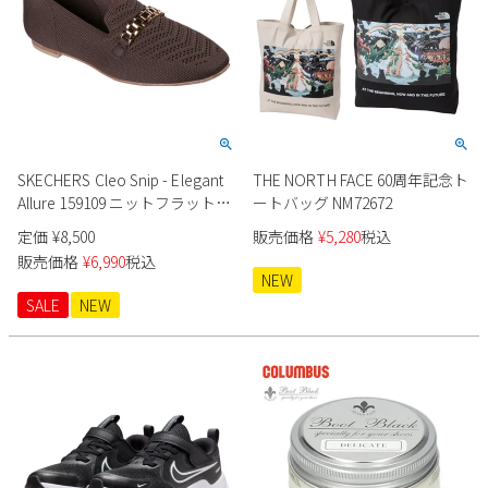
SKECHERS Cleo Snip - Elegant
THE NORTH FACE 60周年記念ト
Allure 159109 ニットフラットシ
ートバッグ NM72672
ューズ
定価
¥
8,500
販売価格
¥
5,280
税込
販売価格
¥
6,990
税込
NEW
SALE
NEW