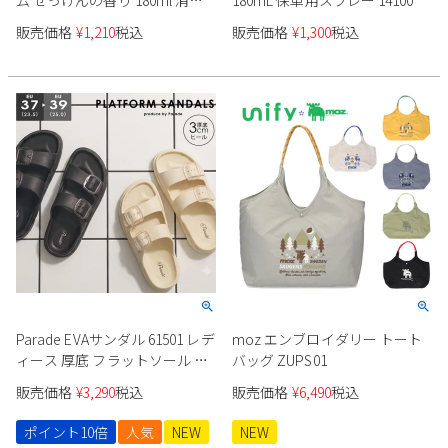
ム せっけんの香り 180ml 消臭
180mL 保革用スプレー 14100
スプレー 14270
販売価格
¥
1,210
税込
販売価格
¥
1,300
税込
Parade EVAサンダル 61501 レデ
moz エンブロイダリー トート
ィース 厚底 フラットソール フ
バッグ ZUPS01
ットベッド
販売価格
¥
3,290
税込
販売価格
¥
6,490
税込
ポイント10倍
人気
NEW
NEW