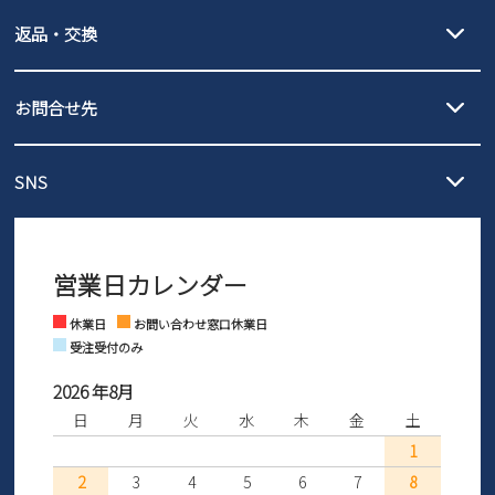
【宅配便】
【ネコポス】
新規会員登録
返品・交換
北海道・本州・四国・九州…550円
全国一律…220円（税込）
沖縄…1,980円
発送日・送料詳細については
ご利用ガイド
を
履いてみないとわからない靴だからこそ、サイズ交換にかかる送料
会社概要
3,980円（税込）以上お買い上げで送料無料
ご利用ください。
お問合せ先
の片道無料サービスを実施中！
3,980円（税込）以上お買い上げで送料1,425円
【サイズ交換期間延長のお知らせ】
プライバシーポリシー
メール :
info@parade-shoes.jp
ただいまギフト用としてのご利用が増えていることを受け、プレゼ
発送日・送料詳細については
ご利用ガイド
を
SNS
営業時間：11時～17時
ントとしても安心してご利用いただけるよう、サイズ交換の受付期
ご利用ください。
特定商取引法に基づく表示
メールの返信につきましては、
間を「お届けから30日間」へと延長いたしました。
3営業日以内にさせていただいております。
商品到着後30日以内にメールにてお申し出ください。折り返し詳細
※お問い合わせは現在メール
で受け付けております。
なご案内をお送りいたします。詳しくは
ご利用ガイド
をご利用くだ
お問い合わせ
営業日カレンダー
※土日祝はお問い合わせ窓口休業日となります。
さい。
Instagram
Facebook
休業日
お問い合わせ窓口休業日
受注受付のみ
2026 年8月
日
月
火
水
木
金
土
1
2
3
4
5
6
7
8