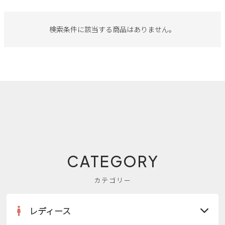
サンダル
キッズ
すべての商品
レインシューズ
検索条件に該当する商品はありません。
サンダル
NEW
すべての商品
パンプス
レインシューズ
サンダル
SALE
スニーカー
すべての商品
スニーカー
レインシューズ
ローファー
レディース新入荷
バッグ
ビジネス・ドレスシューズ
すべての商品
スニーカー
カジュアルシューズ
メンズ新入荷
ローファー
レディースSALE
雑貨
スクール
すべての商品
ワークシューズ
キッズ新入荷
CATEGORY
カジュアルシューズ
メンズSALE
フォーマル
リュック
詳細検索
ブーツ
カテゴリー
すべての商品
ワークシューズ
キッズSALE
ブーツ
ボディバッグ
ウェア
ケア用品
レディース
ブーツ
店舗一覧
ハンドバッグ