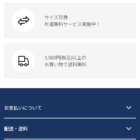
ブーツ
ビジネスバッグ
ワークシューズ
2
3
4
5
6
7
8
ブーツ
9
10
11
12
13
14
15
サイズ交換
ウェア
トートバッグ
ブーツ
片道無料サービス実施中！
16
17
18
19
20
21
22
23
24
25
26
27
28
29
Parade
ショルダーバッグ
Parade
ウェア
30
31
SKECHERS
財布
SKECHERS
2026 年9月
3,980円(税込)以上の
Parade
new balance
日
月
お買い物で送料無料
火
水
木
金
土
moz
SKECHERS
1
2
3
4
5
asics
new balance
6
7
8
9
10
11
12
GAP
瞬足
13
14
15
16
17
18
19
puma
20
EDWIN
21
22
23
24
25
26
お支払いについて
27
28
29
30
new balance
クレジットカード決済、AmazonPay決済、
配送・送料
PayPay（オンライン決済）、代金引換のご利用が可能です。
詳しくは
ご利用ガイド
をご確認ください。