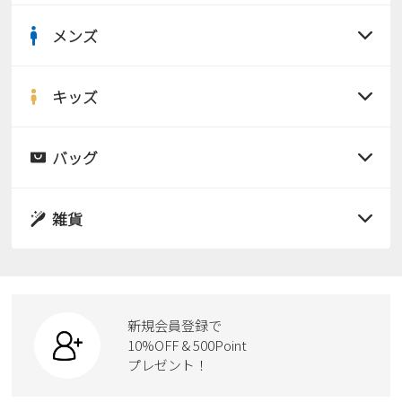
Parade
雑貨
Parade
ウェア
メンズ
ご利用ガイド
ビジネスバッグ
SKECHERS
すべての商品
SKECHERS
Parade
new balance
会員サービス
トートバッグ
サンダル
キッズ
moz
すべての商品
SKECHERS
asics
ショルダーバッグ
new balance
お問い合わせ
レインシューズ
サンダル
バッグ
GAP
瞬足
puma
すべての商品
財布
パンプス
メルマガ購買
EDWIN
レインシューズ
サンダル
雑貨
スニーカー
new balance
すべての商品
スニーカー
レインシューズ
ローファー
営業日カレンダー
リュック
ビジネス・ドレスシューズ
すべての商品
スニーカー
休業日
お問い合わせ窓口休業日
カジュアルシューズ
ボディバッグ
新規会員登録で
ローファー
ケア用品
10%OFF & 500Point
2026 年8月
スクール
ワークシューズ
プレゼント！
ハンドバッグ
日
月
火
水
木
金
土
カジュアルシューズ
雑貨
フォーマル
1