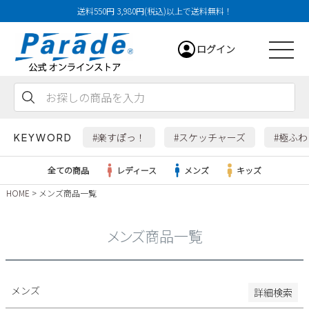
送料550円 3,980円(税込)以上で送料無料！
29cm
ログイン
29.5cm
30cm
31cm
会員登録
お気に入り
カート
32cm
#楽すぽっ！
#スケッチャーズ
#極ふ
KEYWORD
特徴
全ての商品
レディース
メンズ
キッズ
防水・撥水
HOME
メンズ商品一覧
幅広3E
レディース
幅広4E～
メンズ商品一覧
検索
メンズ
すべての商品
メンズ
詳細検索