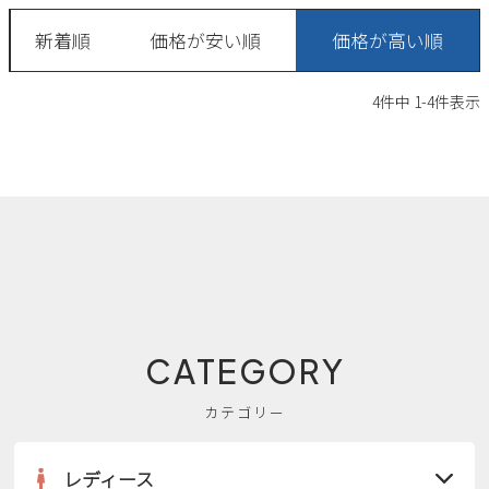
2
3
4
5
6
7
8
新着順
価格が安い順
価格が高い順
9
10
11
12
13
14
15
16
17
18
19
20
21
22
4
件中
1
-
4
件表示
23
24
25
26
27
28
29
30
31
2026 年9月
日
月
火
水
木
金
土
1
2
3
4
5
6
7
8
9
10
11
12
13
14
15
16
17
18
19
20
21
22
23
24
25
26
CATEGORY
27
28
29
30
カテゴリー
レディース