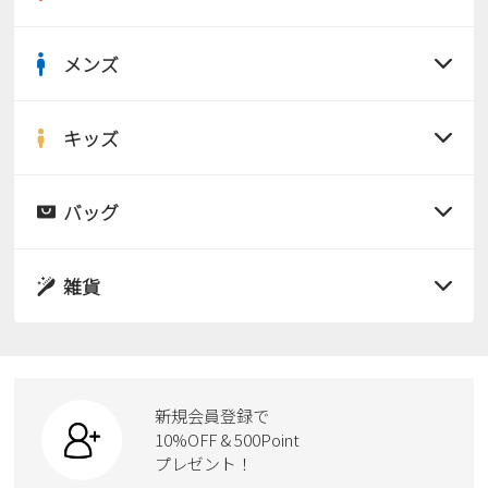
新規会員登録
メンズ
会社概要
すべての商品
サンダル
キッズ
プライバシーポリシー
すべての商品
レインシューズ
特定商取引法に基づく表示
サンダル
バッグ
すべての商品
パンプス
レインシューズ
お問い合わせ
サンダル
雑貨
スニーカー
すべての商品
スニーカー
レインシューズ
ローファー
リュック
ビジネス・ドレスシューズ
すべての商品
スニーカー
カジュアルシューズ
ボディバッグ
新規会員登録で
ローファー
ケア用品
10%OFF & 500Point
スクール
ワークシューズ
プレゼント！
ハンドバッグ
カジュアルシューズ
雑貨