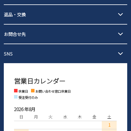
詳しくは
ご利用ガイド
をご確認ください。
【宅配便】
【ネコポス】
返品・交換
北海道・本州・四国・九州…550円
全国一律…220円（税込）
沖縄…1,980円
発送日・送料詳細については
ご利用ガイド
を
履いてみないとわからない靴だからこそ、サイズ交換にかかる送料
3,980円（税込）以上お買い上げで送料無料
ご利用ください。
お問合せ先
の片道無料サービスを実施中！
3,980円（税込）以上お買い上げで送料1,425円
【サイズ交換期間延長のお知らせ】
メール :
info@parade-shoes.jp
ただいまギフト用としてのご利用が増えていることを受け、プレゼ
発送日・送料詳細については
ご利用ガイド
を
SNS
営業時間：11時～17時
ントとしても安心してご利用いただけるよう、サイズ交換の受付期
ご利用ください。
メールの返信につきましては、
間を「お届けから30日間」へと延長いたしました。
3営業日以内にさせていただいております。
商品到着後30日以内にメールにてお申し出ください。折り返し詳細
※お問い合わせは現在メール
で受け付けております。
なご案内をお送りいたします。詳しくは
ご利用ガイド
をご利用くだ
営業日カレンダー
※土日祝はお問い合わせ窓口休業日となります。
さい。
Instagram
Facebook
休業日
お問い合わせ窓口休業日
受注受付のみ
2026 年8月
日
月
火
水
木
金
土
1