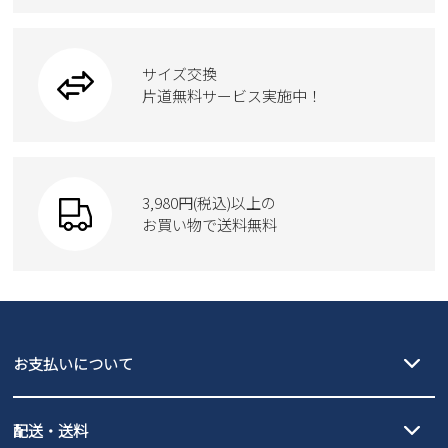
フォーマル
ブーツ
ビジネスバッグ
ワークシューズ
ブーツ
サイズ交換
ウェア
トートバッグ
ブーツ
片道無料サービス実施中！
Parade
ショルダーバッグ
Parade
ウェア
SKECHERS
財布
SKECHERS
3,980円(税込)以上の
Parade
new balance
お買い物で送料無料
moz
SKECHERS
asics
new balance
GAP
瞬足
puma
EDWIN
お支払いについて
new balance
クレジットカード決済、AmazonPay決済、
配送・送料
PayPay（オンライン決済）、代金引換のご利用が可能です。