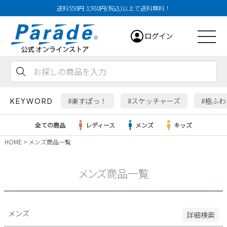
送料550円 3,980円(税込)以上で送料無料！
29cm
ログイン
29.5cm
30cm
31cm
会員登録
お気に入り
カート
32cm
#楽すぽっ！
#スケッチャーズ
#極ふ
KEYWORD
特徴
全ての商品
レディース
メンズ
キッズ
防水・撥水
HOME
メンズ商品一覧
幅広3E
レディース
幅広4E～
メンズ商品一覧
検索
メンズ
すべての商品
メンズ
詳細検索