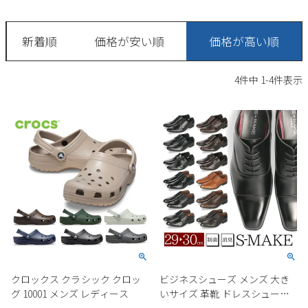
サンダル
キッズ
すべての商品
レインシューズ
新着順
価格が安い順
価格が高い順
サンダル
NEW
すべての商品
パンプス
4
件中
1
-
4
件表示
レインシューズ
サンダル
SALE
スニーカー
すべての商品
スニーカー
レインシューズ
ローファー
レディース新入荷
バッグ
ビジネス・ドレスシューズ
すべての商品
スニーカー
カジュアルシューズ
メンズ新入荷
ローファー
レディースSALE
雑貨
スクール
すべての商品
ワークシューズ
キッズ新入荷
カジュアルシューズ
メンズSALE
フォーマル
リュック
詳細検索
ブーツ
すべての商品
ワークシューズ
キッズSALE
ブーツ
ボディバッグ
クロックス クラシック クロッ
ビジネスシューズ メンズ 大き
ウェア
ケア用品
ブーツ
グ 10001 メンズ レディース
いサイズ 革靴 ドレスシューズ
店舗一覧
ハンドバッグ