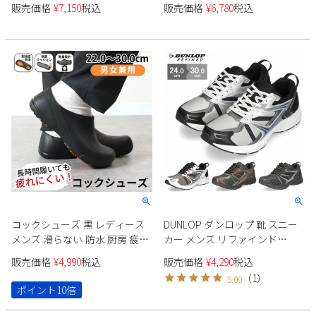
紐靴 ストレートチップ 内羽根
販売価格
¥
7,150
税込
販売価格
¥
6,780
税込
Parade
雑貨
ビットローファー スワールモ
Parade
ウェア
ご利用ガイド
カ ストレート Uチップ S-MAKE
ビジネスバッグ
SKECHERS
エスメイク
SKECHERS
Parade
new balance
会員サービス
トートバッグ
moz
SKECHERS
asics
ショルダーバッグ
new balance
お問い合わせ
GAP
瞬足
puma
財布
メルマガ購買
EDWIN
new balance
営業日カレンダー
コックシューズ 黒 レディース
DUNLOP ダンロップ 靴 スニー
メンズ 滑らない 防水 厨房 疲れ
カー メンズ リファインド
休業日
お問い合わせ窓口休業日
ない 靴 サボ 痛くならない クッ
DM2011 黒 ブラック ホワイト
販売価格
¥
4,990
税込
販売価格
¥
4,290
税込
ション性 スリッポン 履きやす
シルバー モスグリーン 幅広 4E
2026 年8月
（
1
）
5.00
い おしゃれ 作業靴 飲食店 居酒
軽量 撥水
ポイント10倍
日
月
火
水
木
金
土
屋 耐油
1