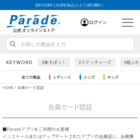
送料550円 3,980円(税込)以上で送料無料！
ログイン
会員登録
お気に入り
カート
#楽すぽっ！
#スケッチャーズ
#極ふ
KEYWORD
全ての商品
レディース
メンズ
キッズ
HOME
会員カード認証
レディース
会員カード認証
メンズ
すべての商品
■Paradeアプリをご利用のお客様
サンダル
キッズ
インストールまたはアップデートされたアプリの会員証と、会員情