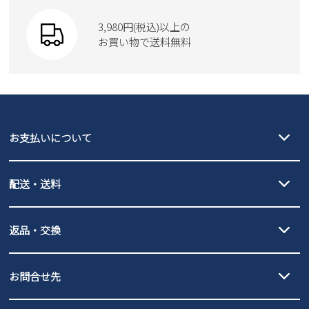
9
10
11
12
13
14
15
3,980円(税込)以上の
16
17
18
19
20
21
22
お買い物で送料無料
23
24
25
26
27
28
29
30
31
2026 年9月
日
月
火
水
木
金
土
お支払いについて
1
2
3
4
5
6
7
8
9
10
11
12
クレジットカード決済、AmazonPay決済、
13
14
15
16
17
18
19
配送・送料
PayPay（オンライン決済）、代金引換のご利用が可能です。
20
21
22
23
24
25
26
詳しくは
ご利用ガイド
をご確認ください。
【宅配便】
【ネコポス】
27
28
29
30
返品・交換
北海道・本州・四国・九州…550円
全国一律…220円（税込）
沖縄…1,980円
発送日・送料詳細については
ご利用ガイド
を
履いてみないとわからない靴だからこそ、サイズ交換にかかる送料
3,980円（税込）以上お買い上げで送料無料
ご利用ください。
お問合せ先
の片道無料サービスを実施中！
3,980円（税込）以上お買い上げで送料1,425円
【サイズ交換期間延長のお知らせ】
新規会員登録
メール :
info@parade-shoes.jp
ただいまギフト用としてのご利用が増えていることを受け、プレゼ