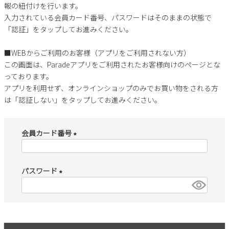
すべての商品
報の紐付けを行います。
レインシューズ
入力されている会員カード番号、パスワードはそのままの状態で
サンダル
NEW
「認証」をタップしてお進みください。
すべての商品
パンプス
レインシューズ
■WEBからご利用のお客様（アプリをご利用されない方）
サンダル
SALE
スニーカー
この画面は、Paradeアプリをご利用されたお客様向けのページとな
すべての商品
スニーカー
っております。
レインシューズ
アプリを利用せず、オンラインショップのみでお買い物をされる方
ローファー
レディース新入荷
バッグ
ビジネス・ドレスシューズ
は「認証しない」をタップしてお進みください。
すべての商品
スニーカー
カジュアルシューズ
メンズ新入荷
ローファー
レディースSALE
雑貨
会員カード番号
スクール
すべての商品
ワークシューズ
キッズ新入荷
(
カジュアルシューズ
メンズSALE
フォーマル
必
リュック
詳細検索
ブーツ
パスワード
須
すべての商品
ワークシューズ
キッズSALE
)
ブーツ
ボディバッグ
(
ウェア
ケア用品
必
ブーツ
店舗一覧
須
ハンドバッグ
Parade
雑貨
)
Parade
ウェア