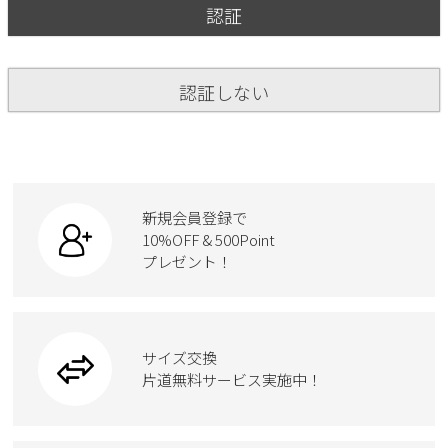
ご利用ガイド
認証
ビジネスバッグ
SKECHERS
SKECHERS
Parade
new balance
会員サービス
トートバッグ
moz
認証しない
SKECHERS
asics
ショルダーバッグ
new balance
お問い合わせ
GAP
瞬足
puma
財布
メルマガ購買
EDWIN
新規会員登録で
new balance
10%OFF & 500Point
プレゼント！
営業日カレンダー
休業日
お問い合わせ窓口休業日
サイズ交換
2026 年8月
片道無料サービス実施中！
日
月
火
水
木
金
土
1
2
3
4
5
6
7
8