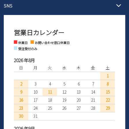
発送日・送料詳細については
ご利用ガイド
を
SNS
営業時間：11時～17時
ントとしても安心してご利用いただけるよう、サイズ交換の受付期
ご利用ください。
メールの返信につきましては、
会社概要
間を「お届けから30日間」へと延長いたしました。
3営業日以内にさせていただいております。
商品到着後30日以内にメールにてお申し出ください。折り返し詳細
※お問い合わせは現在メール
で受け付けております。
なご案内をお送りいたします。詳しくは
ご利用ガイド
をご利用くだ
プライバシーポリシー
営業日カレンダー
※土日祝はお問い合わせ窓口休業日となります。
さい。
Instagram
Facebook
休業日
お問い合わせ窓口休業日
特定商取引法に基づく表示
受注受付のみ
2026 年8月
お問い合わせ
日
月
火
水
木
金
土
1
2
3
4
5
6
7
8
9
10
11
12
13
14
15
16
17
18
19
20
21
22
23
24
25
26
27
28
29
30
31
2026 年9月