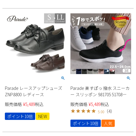
Parade レースアップシューズ
Parade 楽すぽっ 撥水 スニーカ
ZNP8800 レディース
ー スリッポン 981705 51708
51711 ユニセックス
販売価格
¥
5,489
税込
販売価格
¥
5,489
税込
（
4
）
5.00
ポイント10倍
NEW
ポイント10倍
人気