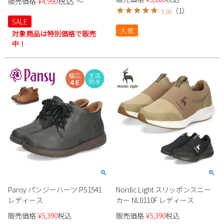
税込
販売価格
¥
4,990
〜
（
1
）
5.00
SALE
人気
対象商品は特別価格で販売
中！
Pansy パンジーハーツ PS1541
Nordic Light スリッポンスニー
レディース
カー NL0110F レディース
販売価格
¥
5,390
税込
販売価格
¥
5,390
税込