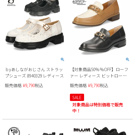
ｂyあしながおじさん ストラッ
【対象商品50%%OFF】ローフ
プシューズ 8940329 レディース
ァー レディース ビットローフ
ァー 本革 ローヒール あしなが
販売価格
¥
9,790
税込
販売価格
¥
9,790
税込
おじさん 2410173 黒 ブラック
ベージュコンビ 金具 防滑ソー
SALE
ル 靴
対象商品は特別価格で販売
中！