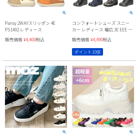
Pansy 2WAYスリッポン 4E
コンフォートシューズ スニー
PS1402 レディース
カー レディース 幅広 3E EEE ヒ
ール ウエッジ ウェッジ 6cm サ
販売価格
¥
4,400
税込
販売価格
¥
4,490
税込
イドファスナー エアークッシ
ョン レースアップ 紐 991401
ポイント10倍
991402 991404 Parade