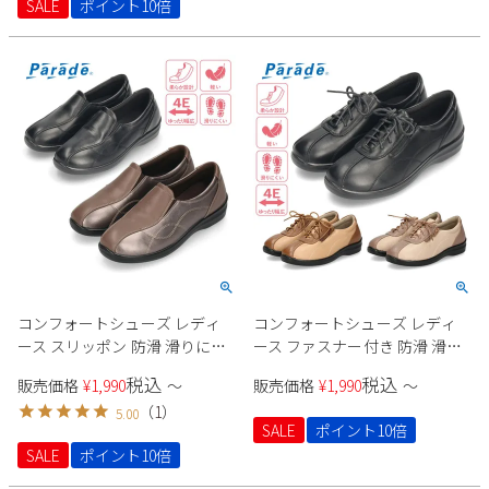
SALE
ポイント10倍
2
3
4
5
6
7
8
9
10
11
12
13
14
15
16
17
18
19
20
21
22
23
24
25
26
27
28
29
30
31
2026 年9月
日
月
火
水
木
金
土
1
2
3
4
5
6
7
8
9
10
11
12
13
14
15
16
17
18
19
コンフォートシューズ レディ
コンフォートシューズ レディ
20
21
22
23
24
25
26
ース スリッポン 防滑 滑りにく
ース ファスナー付き 防滑 滑り
い 4E ゆったり クッション性 屈
にくい 4E ゆったり クッション
27
28
29
30
税込
税込
販売価格
¥
1,990
〜
販売価格
¥
1,990
〜
曲性 軽量 軽い 幅広 ウォーキン
性 屈曲性 軽量 軽い 幅広 ウォー
（
1
）
5.00
グ 981402 Parade
キング 981401 Parade
SALE
ポイント10倍
SALE
ポイント10倍