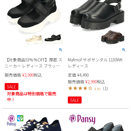
【対象商品53%%OFF】厚底 ス
Mafmof サボサンダル 1130WK
ニーカー レディース ブラック
レディース
黒 ベージュ 軽量 白ソール ボリ
販売価格
¥
2,990
税込
定価
¥
4,490
ュームソール スカンジナビア
販売価格
¥
2,990
税込
ン フォレスト SF0102
SALE
（
1
）
4.00
対象商品は特別価格で販売
中！
SALE