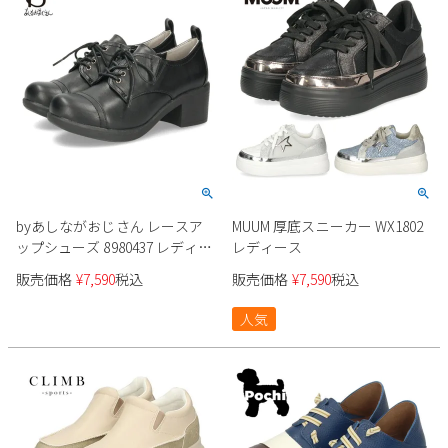
byあしながおじさん レースア
MUUM 厚底スニーカー WX1802
ップシューズ 8980437 レディー
レディース
ス
販売価格
¥
7,590
税込
販売価格
¥
7,590
税込
人気