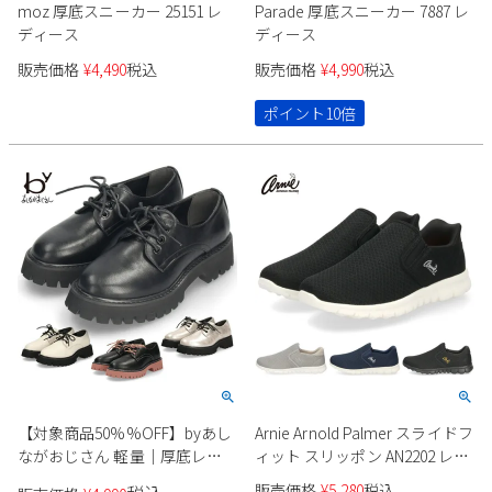
moz 厚底スニーカー 25151 レ
Parade 厚底スニーカー 7887 レ
ディース
ディース
販売価格
¥
4,490
税込
販売価格
¥
4,990
税込
ポイント10倍
【対象商品50%%OFF】byあし
Arnie Arnold Palmer スライドフ
ながおじさん 軽量｜厚底レー
ィット スリッポン AN2202 レデ
スアップシューズ BY_8710505
ィース
販売価格
¥
5,280
税込