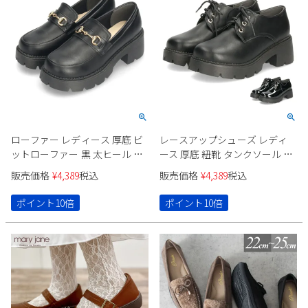
ローファー レディース 厚底 ビ
レースアップシューズ レディ
ットローファー 黒 太ヒール タ
ース 厚底 紐靴 タンクソール オ
ンクソール プラットフォーム
ックスフォード プラットフォ
販売価格
¥
4,389
税込
販売価格
¥
4,389
税込
金具 ブラック 靴 Parade パレー
ーム 黒 太ヒール 6cm マニッシ
ド 1146
ュ 靴 ブラック Parade パレード
ポイント10倍
ポイント10倍
1126