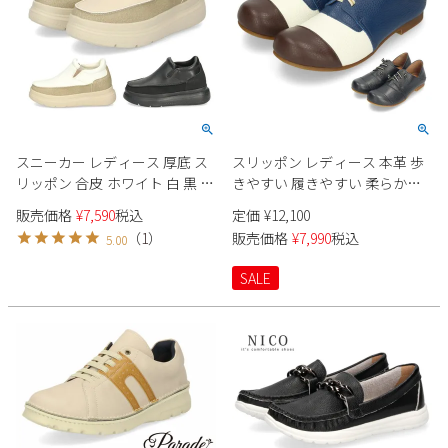
スニーカー レディース 厚底 ス
スリッポン レディース 本革 歩
リッポン 合皮 ホワイト 白 黒 カ
きやすい 履きやすい 柔らかい
ジュアル シューズ CLIMB
幅広 軽い 軽量 4E 日本製 革 イ
販売価格
¥
7,590
税込
定価
¥
12,100
SPORTS クライムスポーツ PR-
タリア おしゃれ ローヒール
（
1
）
販売価格
¥
7,990
税込
5.00
9078
2way Pochi ポチ 009
SALE