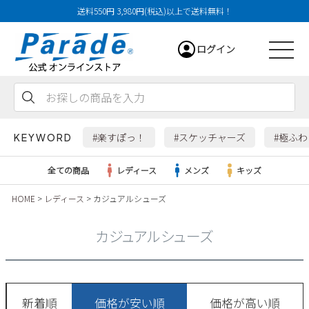
送料550円 3,980円(税込)以上で送料無料！
ログイン
会員登録
お気に入り
カート
#楽すぽっ！
#スケッチャーズ
#極ふ
KEYWORD
全ての商品
レディース
メンズ
キッズ
HOME
レディース
カジュアルシューズ
レディース
カジュアルシューズ
メンズ
すべての商品
新着順
価格が安い順
価格が高い順