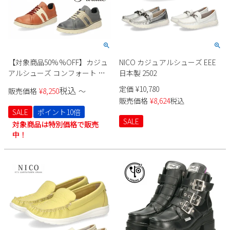
【対象商品50%%OFF】カジュ
NICO カジュアルシューズ EEE
アルシューズ コンフォート ス
日本製 2502
ニーカー レディース 靴 超軽量
定価
¥
10,780
税込
販売価格
¥
8,250
〜
ゆったり 幅広 4E 撥水 Parade
販売価格
¥
8,624
税込
7228 軽い 歩きやすい 疲れにく
SALE
ポイント10倍
い 本革 日本製
SALE
対象商品は特別価格で販売
中！