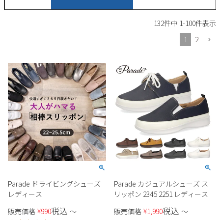
サンダル
キッズ
すべての商品
132
件中
1
-
100
件表示
レインシューズ
サンダル
NEW
1
2
すべての商品
パンプス
レインシューズ
サンダル
SALE
スニーカー
すべての商品
スニーカー
レインシューズ
ローファー
レディース新入荷
バッグ
ビジネス・ドレスシューズ
すべての商品
スニーカー
カジュアルシューズ
メンズ新入荷
ローファー
レディースSALE
雑貨
スクール
すべての商品
ワークシューズ
キッズ新入荷
カジュアルシューズ
メンズSALE
フォーマル
リュック
詳細検索
ブーツ
すべての商品
Parade ドライビングシューズ
Parade カジュアルシューズ ス
ワークシューズ
キッズSALE
ブーツ
レディース
リッポン 2345 2251 レディース
ボディバッグ
ウェア
ケア用品
ブーツ
税込
税込
店舗一覧
販売価格
¥
990
〜
販売価格
¥
1,990
〜
ハンドバッグ