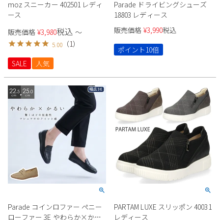
moz スニーカー 402501 レディ
Parade ドライビングシューズ
ース
18803 レディース
販売価格
¥
3,990
税込
税込
販売価格
¥
3,980
〜
（
1
）
5.00
ポイント10倍
SALE
人気
Parade コインロファー ペニー
PARTAM LUXE スリッポン 40031
ローファー 3E やわらか×かる
レディース