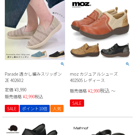
Parade 透かし編みスリッポン
moz カジュアルシューズ
2E 402602
402505 レディース
定価
¥
3,990
税込
販売価格
¥
2,990
〜
販売価格
¥
2,990
税込
SALE
SALE
ポイント10倍
人気