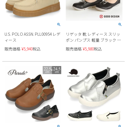
U.S. POLO ASSN. PLL00954 レデ
リゲッタ 靴 レディース スリッ
ィース
ポン パンプス 軽量 ブラック ブ
ラウン グレーブルー カジュア
販売価格
¥
5,940
税込
販売価格
¥
5,980
税込
ル フラットシューズ TB102 コ
ンフォート 日本製