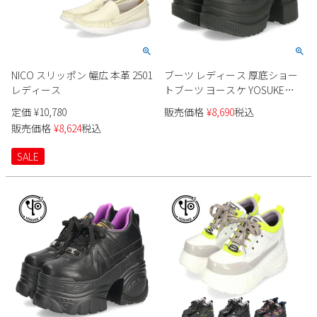
NICO スリッポン 幅広 本革 2501
ブーツ レディース 厚底ショー
レディース
トブーツ ヨースケ YOSUKE
4460051 ブラック 靴 3E ゆった
定価
¥
10,780
販売価格
¥
8,690
税込
り 幅広 歩きやすい サイドファ
販売価格
¥
8,624
税込
スナー
SALE