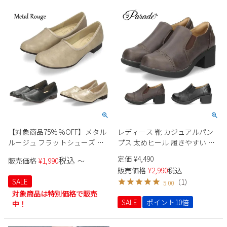
新規会員登録
会社概要
プライバシーポリシー
特定商取引法に基づく表示
お問い合わせ
【対象商品75%%OFF】メタル
レディース 靴 カジュアルパン
ルージュ フラットシューズ レ
プス 太めヒール 履きやすい サ
ディース Metal Rouge 1900 ブ
イドゴア ウィングチップ
定価
¥
4,490
税込
販売価格
¥
1,990
〜
ラック オーク ゴールド 靴 シン
Parade 297 ダークブラウン ブ
販売価格
¥
2,990
税込
プル ローヒール 2cm 日本製
ラック 黒 茶
SALE
（
1
）
5.00
対象商品は特別価格で販売
SALE
ポイント10倍
中！