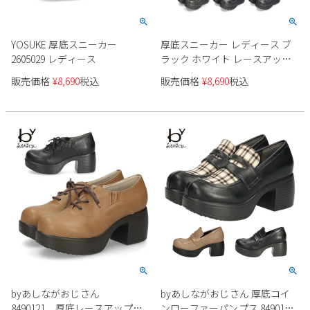
YOSUKE 厚底スニーカー
厚底スニーカー レディース ブ
2605029 レディース
ラック ホワイト レースアップ
シューズ ヨースケ YOSUKE 靴
販売価格
¥
8,690
税込
販売価格
¥
8,690
税込
カジュアル 4460010 黒 白 ダッ
ドスニーカー
byあしながおじさん
byあしながおじさん 厚底コイ
8490121 厚底レースアップシ
ンローファーパンプス 8490119