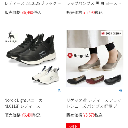
レディース 2810125 ブラック ホ
ラップパンプス 黒 白 ヨースケ
ワイト マルチ チェック柄 カジ
靴 YOSUKE 4450037 ブラック ホ
販売価格
¥
6,490
税込
販売価格
¥
6,490
税込
ュアル レースアップシューズ
ワイト ベージュ エナメル タン
YOSUKE
クソール チャンキーヒール
Nordic Light スニーカー
リゲッタ 靴 レディース フラッ
NL0112F レディース
トシューズ パンプス 軽量 ブラ
ック グレー ダークレッド カジ
販売価格
¥
6,490
税込
販売価格
¥
6,578
税込
ュアル TB101 コンフォート 日
本製 ぺたんこ セール
SALE