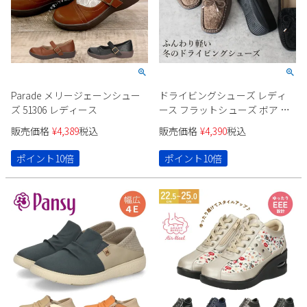
Parade メリージェーンシュー
ドライビングシューズ レディ
ズ 51306 レディース
ース フラットシューズ ボア 抗
菌 防臭 軽量 靴 運転用 防滑 モ
販売価格
¥
4,389
税込
販売価格
¥
4,390
税込
カシン おしゃれ 秋冬 Parade
18810
ポイント10倍
ポイント10倍