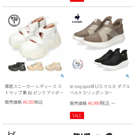
厚底スニーカー レディース ス
le coq sportif LCS マルヌ ダブル
トラップ 黒 白 ピンク アイボリ
ベルトスリッポン SI
ー 幅広 ヨースケ 靴 YOSUKE
LU5SSN21LZ レディース
販売価格
¥
6,930
税込
税込
販売価格
¥
6,990
〜
4450053 ブラック ホワイト ベー
ジュ タンクソール ベルクロ 脚
SALE
長効果