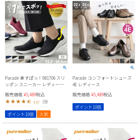
Parade 楽すぽっ！981706 スリ
Parade コンフォートシューズ
ッポン スニーカー レディース
4E レディース
メンズ
販売価格
¥
5,489
税込
販売価格
¥
5,489
税込
（
9
）
4.67
ポイント10倍
ポイント10倍
人気