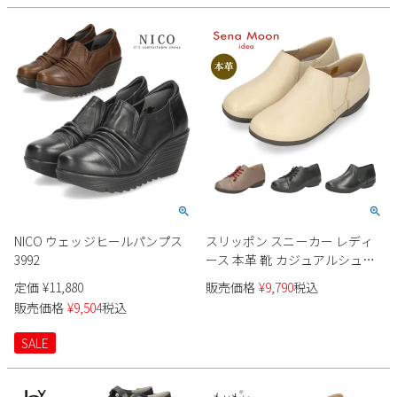
NICO ウェッジヒールパンプス
スリッポン スニーカー レディ
3992
ース 本革 靴 カジュアルシュー
ズ コンフォート ゴム紐 サイド
定価
¥
11,880
販売価格
¥
9,790
税込
ゴア ローヒール ぺたんこ セナ
販売価格
¥
9,504
税込
ムーン SENAMOON 0200 0202
SALE