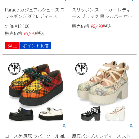
Parade カジュアルシューズ ス
スリッポン スニーカー レディ
リッポン 51302 レディース
ース ブラック 黒 シルバー ホワ
イト 軽量 履きやすい サイドフ
定価
¥
12,100
販売価格
¥
6,490
税込
ァスナー 切り替え 白ソール ス
販売価格
¥
5,990
税込
カンジナビアン フォレスト
SF5416
SALE
ポイント10倍
ヨースケ 厚底 ラバーソール 靴
厚底パンプス レディース スト