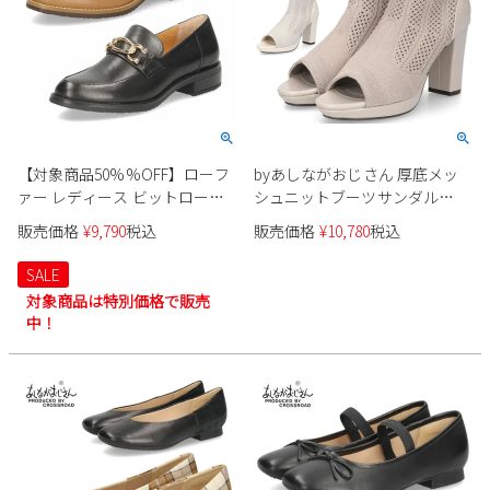
【対象商品50%%OFF】ローフ
byあしながおじさん 厚底メッ
ァー レディース ビットローフ
シュニットブーツサンダル
ァー 本革 ローヒール あしなが
890891
販売価格
¥
9,790
税込
販売価格
¥
10,780
税込
おじさん 2410173 黒 ブラック
ベージュコンビ 金具 防滑ソー
SALE
ル 靴
対象商品は特別価格で販売
中！