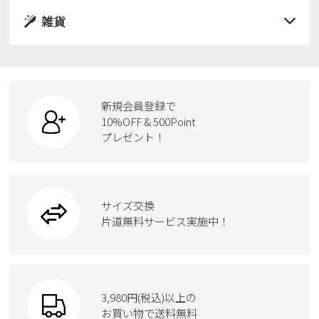
レインシューズ
サンダル
雑貨
スニーカー
すべての商品
スニーカー
レインシューズ
ローファー
リュック
ビジネス・ドレスシューズ
すべての商品
スニーカー
カジュアルシューズ
ボディバッグ
新規会員登録で
ローファー
ケア用品
10%OFF & 500Point
スクール
ワークシューズ
プレゼント！
ハンドバッグ
カジュアルシューズ
雑貨
フォーマル
ブーツ
ビジネスバッグ
ワークシューズ
ブーツ
サイズ交換
ウェア
トートバッグ
ブーツ
片道無料サービス実施中！
Parade
ショルダーバッグ
Parade
ウェア
SKECHERS
財布
SKECHERS
3,980円(税込)以上の
Parade
new balance
お買い物で送料無料
moz