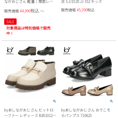
ながおじさん 軽量｜厚底レー
3E SJJ1520 JJ-152 キッズ
2
3
4
5
6
7
8
スアップシューズ BY_8710505
販売価格
¥
5,390
税込
税込
販売価格
¥
4,990
〜
9
10
11
12
13
14
15
16
17
18
19
20
21
22
SALE
対象商品は特別価格で販売
23
24
25
26
27
28
29
中！
30
31
2026 年9月
日
月
火
水
木
金
土
1
2
3
4
5
6
7
8
9
10
11
12
13
14
15
16
17
18
19
20
21
22
23
24
25
26
27
28
29
30
byあしながおじさん ビットロ
byあしながおじさん おでこモ
ーファー レディース B8510127
カパンプス 710623