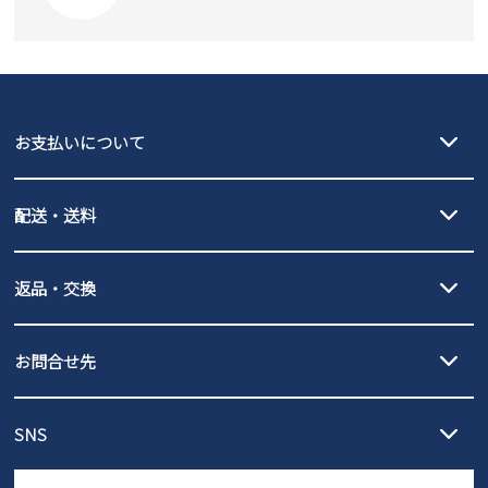
SKECHERS
asics
new balance
GAP
瞬足
puma
EDWIN
お支払いについて
new balance
クレジットカード決済、AmazonPay決済、
配送・送料
PayPay（オンライン決済）、代金引換のご利用が可能です。
詳しくは
ご利用ガイド
をご確認ください。
【宅配便】
【ネコポス】
返品・交換
北海道・本州・四国・九州…550円
全国一律…220円（税込）
沖縄…1,980円
発送日・送料詳細については
ご利用ガイド
を
履いてみないとわからない靴だからこそ、サイズ交換にかかる送料
3,980円（税込）以上お買い上げで送料無料
ご利用ください。
お問合せ先
の片道無料サービスを実施中！
3,980円（税込）以上お買い上げで送料1,425円
【サイズ交換期間延長のお知らせ】
メール :
info@parade-shoes.jp
ただいまギフト用としてのご利用が増えていることを受け、プレゼ
発送日・送料詳細については
ご利用ガイド
を
SNS
営業時間：11時～17時
ントとしても安心してご利用いただけるよう、サイズ交換の受付期
ご利用ください。
メールの返信につきましては、
間を「お届けから30日間」へと延長いたしました。
3営業日以内にさせていただいております。