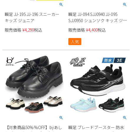
Parade
雑貨
Parade
ウェア
ご利用ガイド
瞬足 JJ-195 JJ-196 スニーカー
瞬足 JJ-094 SJJ0940 JJ-095
ビジネスバッグ
SKECHERS
SKECHERS
キッズ ジュニア
SJJ0950 シュンソク キッズ ジュ
ニア スニーカー 上履き
Parade
new balance
会員サービス
トートバッグ
販売価格
¥
4,290
税込
販売価格
¥
4,400
税込
moz
SKECHERS
asics
人気
ショルダーバッグ
new balance
お問い合わせ
GAP
瞬足
puma
財布
メルマガ購買
EDWIN
new balance
営業日カレンダー
休業日
お問い合わせ窓口休業日
2026 年8月
日
月
火
水
木
金
土
【対象商品50%%OFF】byあし
瞬足 ブレードブースター 防水
1