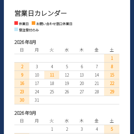
商品到着後30日以内にメールにてお申し出ください。折り返し詳細
※お問い合わせは現在メール
で受け付けております。
なご案内をお送りいたします。詳しくは
ご利用ガイド
をご利用くだ
営業日カレンダー
※土日祝はお問い合わせ窓口休業日となります。
さい。
Instagram
Facebook
休業日
お問い合わせ窓口休業日
受注受付のみ
2026 年8月
日
月
火
水
木
金
土
1
2
3
4
5
6
7
8
9
10
11
12
13
14
15
16
17
18
19
20
21
22
23
24
25
26
27
28
29
30
31
2026 年9月
日
月
火
水
木
金
土
1
2
3
4
5