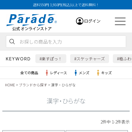
送料550円 3,980円(税込)以上で送料無料！
ログイン
会員登録
お気に入り
カート
#楽すぽっ！
#スケッチャーズ
#極ふ
KEYWORD
全ての商品
レディース
メンズ
キッズ
HOME
ブランドから探す
漢字・ひらがな
レディース
漢字・ひらがな
メンズ
すべての商品
2
件中
1
-
2
件表示