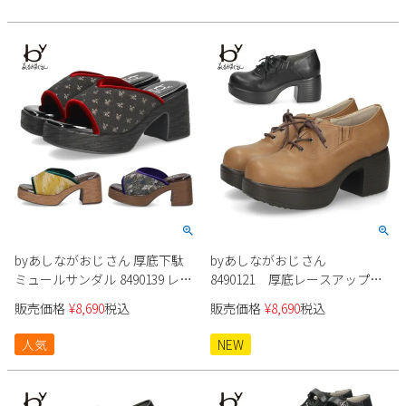
byあしながおじさん 厚底下駄
byあしながおじさん
ミュールサンダル 8490139 レデ
8490121 厚底レースアップシ
ィース
ューズ レディース
販売価格
¥
8,690
税込
販売価格
¥
8,690
税込
人気
NEW