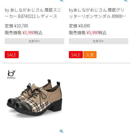
by あしながおじさん 厚底スニ
byあしながおじさん 厚底グリ
ーカー B8740211 レディース
ッターリボンサンダル 8990007
レディース
定価
¥
10,780
定価
¥
8,690
販売価格
¥
3,990
税込
販売価格
¥
5,990
税込
在庫切れ
在庫切れ
SALE
SALE
人気