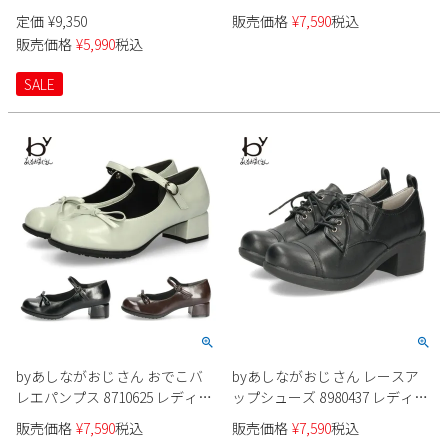
軽量 金具 スリッポン ショート
新規会員登録
定価
¥
9,350
販売価格
¥
7,590
税込
ブーツ シューズ 厚底 おしゃれ
販売価格
¥
5,990
税込
会社概要
SALE
プライバシーポリシー
特定商取引法に基づく表示
お問い合わせ
byあしながおじさん おでこバ
byあしながおじさん レースア
レエパンプス 8710625 レディー
ップシューズ 8980437 レディー
ス
ス
販売価格
¥
7,590
税込
販売価格
¥
7,590
税込