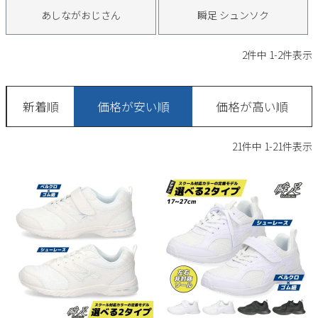
サンダル
キッズ
あしながおじさん
瞬足 シュンソク
すべての商品
レインシューズ
サンダル
NEW
2
件中
1
-
2
件表示
すべての商品
パンプス
レインシューズ
サンダル
SALE
新着順
価格が安い順
価格が高い順
スニーカー
すべての商品
スニーカー
レインシューズ
21
件中
1
-
21
件表示
ローファー
レディース新入荷
バッグ
ビジネス・ドレスシューズ
すべての商品
スニーカー
カジュアルシューズ
メンズ新入荷
ローファー
レディースSALE
雑貨
スクール
すべての商品
ワークシューズ
キッズ新入荷
カジュアルシューズ
メンズSALE
フォーマル
リュック
詳細検索
ブーツ
すべての商品
ワークシューズ
キッズSALE
ブーツ
ボディバッグ
ウェア
ケア用品
ブーツ
店舗一覧
ハンドバッグ