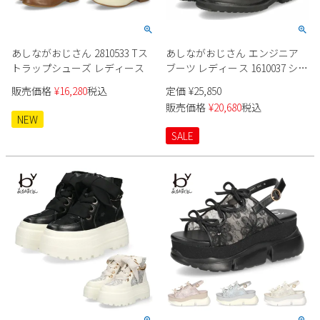
あしながおじさん 2810533 Tス
あしながおじさん エンジニア
トラップシューズ レディース
ブーツ レディース 1610037 ショ
ートブーツ 撥水 防水 防滑 クッ
販売価格
¥
16,280
税込
定価
¥
25,850
ション 軽量ソール 黒
販売価格
¥
20,680
税込
NEW
SALE