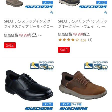
SKECHERS スリップインズ グ
SKECHERSスリップインズ リッ
ライドステップ ソール - グロー
ジオーク ゲートウェイ トレイ
バー ピーク 237812 メンズ
ル 237788 メンズ スニーカー
販売価格
¥
9,990
税込
税込
販売価格
¥
9,990
〜
（
1
）
4.00
SALE
SALE