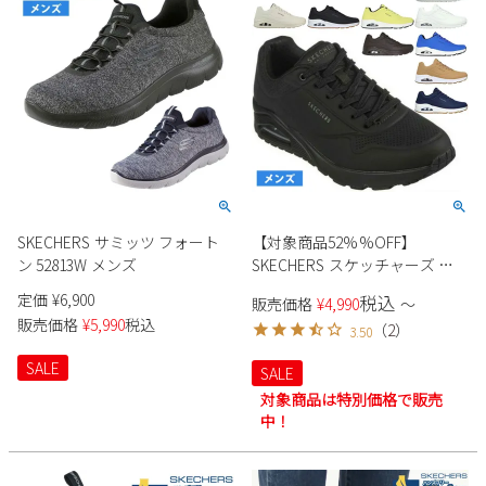
SKECHERS サミッツ フォート
【対象商品52%%OFF】
ン 52813W メンズ
SKECHERS スケッチャーズ ス
ニーカー メンズ ローカット
定価
¥
6,900
税込
販売価格
¥
4,990
〜
52458 ブラック ホワイト タン
販売価格
¥
5,990
税込
（
2
）
3.50
ストーン 厚底 ウノ スタンド オ
ン エア
SALE
SALE
対象商品は特別価格で販売
中！