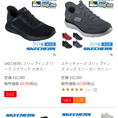
SKECHERS スリップインズ ワ
スケッチャーズ スリップイン
ーク スクワッド カオス
ズ メンズ スニーカー サミッツ
200254W メンズ
キー ペース 232469W
定価
¥
10,900
定価
¥
10,900
SKECHERS Slip-ins Summits -
販売価格
¥
8,990
税込
販売価格
¥
8,990
税込
Key Pace 靴 ワイド幅 幅広
（
2
）
5.00
SALE
SALE
人気