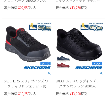
アロ スパーク 246205 メンズ
ラックスドフィット キャスウ
ェル - カプリン 205486 メンズ
販売価格
¥
22,550
税込
販売価格
¥
13,750
税込
SKECHERS スリップインズ ワ
SKECHERS スリップインズ ワ
ーク ティリド フェチット 防滑
ーク ナンパ ノレン 200454J メ
性 200206WJ
ンズ
販売価格
¥
19,250
税込
販売価格
¥
13,090
税込