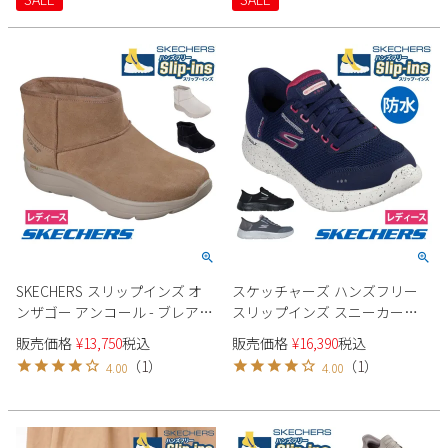
NEW DAILY BBK TPE ブラック
ドステップ プロ 150420 ブラッ
黒 トープ ノーマル幅 履きやす
ク トープ マルチ 靴 履きやすい
い 紐靴
ゴム紐 ノーマル幅 黒
SKECHERS スリップインズ オ
スケッチャーズ ハンズフリー
ンザゴー アンコール - ブレア
スリップインズ スニーカー
144853 レディース ブーツ
124846W レディース SKECHERS
販売価格
¥
13,750
税込
販売価格
¥
16,390
税込
GOWALKFLE ローカット 防水
（
1
）
（
1
）
4.00
4.00
4E