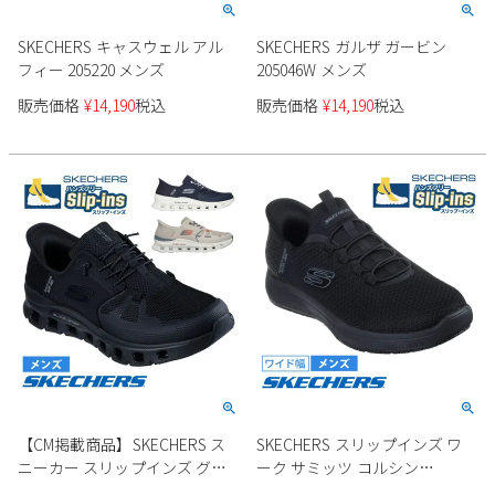
SKECHERS キャスウェル アル
SKECHERS ガルザ ガービン
フィー 205220 メンズ
205046W メンズ
販売価格
¥
14,190
税込
販売価格
¥
14,190
税込
【CM掲載商品】SKECHERS ス
SKECHERS スリップインズ ワ
ニーカー スリップインズ グラ
ーク サミッツ コルシン
イドステップ プロ 232930 メン
200205W メンズ