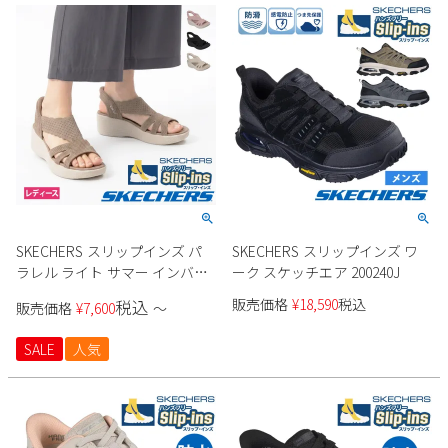
SKECHERS スリップインズ パ
SKECHERS スリップインズ ワ
ラレル ライト サマー インバイ
ーク スケッチエア 200240J
ト 120012 レディース
販売価格
¥
18,590
税込
税込
販売価格
¥
7,600
〜
SALE
人気