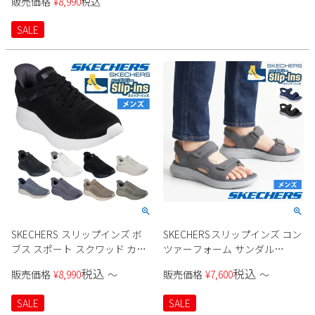
販売価格
¥
8,990
税込
SALE
SKECHERS スリップインズ ボ
SKECHERSスリップインズ コン
ブス スポート スクワッド カオ
ツァーフォーム サンダル
ス - ソリッド ステップ 118312W
232799 メンズ
税込
税込
販売価格
¥
8,990
〜
販売価格
¥
7,600
〜
メンズ
SALE
SALE