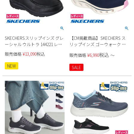
SKECHERSスリップインズ グレ
【CM掲載商品】SKECHERS ス
ーシャル ウルトラ 144221 レデ
リップインズ ゴーウォーク グ
ィース
ライドステップ 2.0-アネット
販売価格
¥
13,090
税込
税込
販売価格
¥
6,990
〜
125120 レディース
NEW
SALE