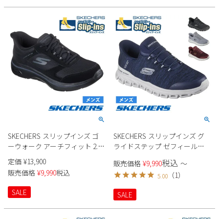
SKECHERS スリップインズ ゴ
SKECHERS スリップインズ グ
ーウォーク アーチフィット 2.0
ライドステップ ゼフィール
シアード 216650 メンズ
233011 メンズ
定価
¥
13,900
税込
販売価格
¥
9,990
〜
販売価格
¥
9,990
税込
（
1
）
5.00
SALE
SALE