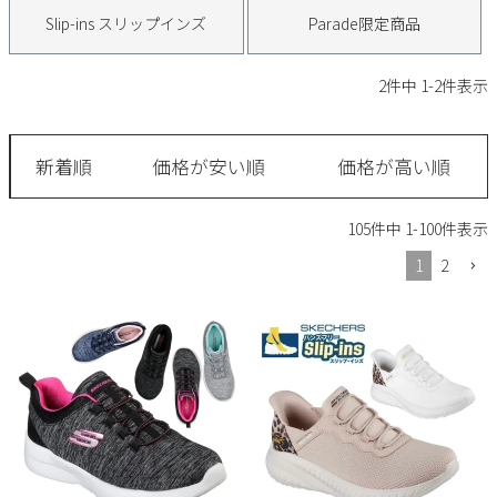
サンダル
キッズ
Slip-ins スリップインズ
Parade限定商品
すべての商品
レインシューズ
サンダル
NEW
2
件中
1
-
2
件表示
すべての商品
パンプス
レインシューズ
サンダル
SALE
新着順
価格が安い順
価格が高い順
スニーカー
すべての商品
スニーカー
レインシューズ
105
件中
1
-
100
件表示
ローファー
レディース新入荷
バッグ
ビジネス・ドレスシューズ
すべての商品
1
2
スニーカー
カジュアルシューズ
メンズ新入荷
ローファー
レディースSALE
雑貨
スクール
すべての商品
ワークシューズ
キッズ新入荷
カジュアルシューズ
メンズSALE
フォーマル
リュック
詳細検索
ブーツ
すべての商品
ワークシューズ
キッズSALE
ブーツ
ボディバッグ
ウェア
ケア用品
ブーツ
店舗一覧
ハンドバッグ