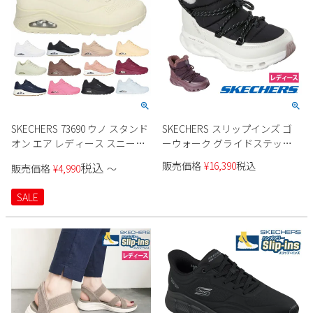
SKECHERS 73690 ウノ スタンド
SKECHERS スリップインズ ゴ
オン エア レディース スニーカ
ーウォーク グライドステップ
ー
2.0 ブート - ジェイド 撥水
販売価格
¥
16,390
税込
税込
販売価格
¥
4,990
〜
144882 レディース
SALE