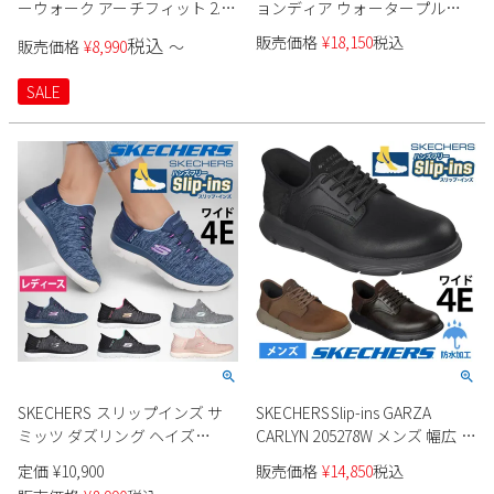
ーウォーク アーチフィット 2.0
ョンディア ウォータープルー
125319
フ リスペクテッド 256002 メン
販売価格
¥
18,150
税込
税込
販売価格
¥
8,990
〜
ズ
SALE
SKECHERS スリップインズ サ
SKECHERSSlip-ins GARZA
ミッツ ダズリング ヘイズ
CARLYN 205278W メンズ 幅広 防
149937W レディース
水
定価
¥
10,900
販売価格
¥
14,850
税込