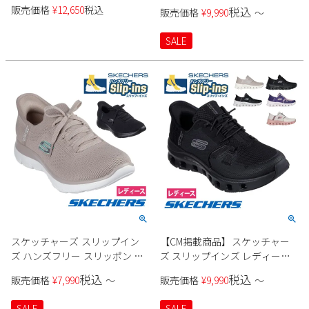
108144W レディース
150128W レディース
販売価格
¥
12,650
税込
税込
販売価格
¥
9,990
〜
SALE
スケッチャーズ スリップイン
【CM掲載商品】スケッチャー
ズ ハンズフリー スリッポン ス
ズ スリップインズ レディース
ニーカー レディース サミッツ
スニーカー 厚底 ハンズフリー
税込
税込
販売価格
¥
7,990
〜
販売価格
¥
9,990
〜
ニュー デイリー Slip-ins
スリッポン ウォーキングシュ
SKECHERS 150263 SUMMITS
ーズ SKECHERS Slip-ins グライ
SALE
SALE