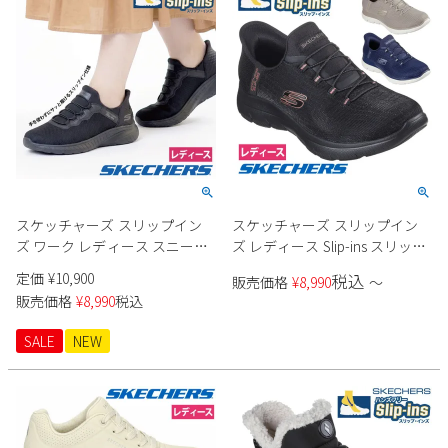
スケッチャーズ スリップイン
スケッチャーズ スリップイン
ズ ワーク レディース スニーカ
ズ レディース Slip-ins スリッポ
ー 防滑 滑りにくい 雨 靴 スクワ
ン スニーカー 靴 レディース サ
定価
¥
10,900
税込
販売価格
¥
8,990
〜
ッド カオス SR ジャスル 108194
ミッツ クラッシーナイト
販売価格
¥
8,990
税込
ブラック 黒 SKECHERS
150128 普通幅 ノーマル ブラッ
ク 黒 ネイビー トープ
SALE
NEW
SKECHERS