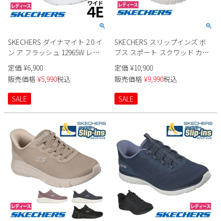
Parade
雑貨
Parade
ウェア
ご利用ガイド
ビジネスバッグ
SKECHERS
SKECHERS
SKECHERS ダイナマイト 2.0 イ
SKECHERS スリップインズ ボ
Parade
new balance
会員サービス
トートバッグ
ン ア フラッシュ 12965W レデ
ブス スポート スクワッド カオ
moz
ィース
ス 117499 レディース
SKECHERS
定価
¥
6,900
定価
¥
10,900
asics
ショルダーバッグ
new balance
お問い合わせ
販売価格
¥
5,990
税込
販売価格
¥
9,990
税込
GAP
瞬足
puma
財布
SALE
SALE
メルマガ購買
EDWIN
new balance
営業日カレンダー
休業日
お問い合わせ窓口休業日
2026 年8月
日
月
火
水
木
金
土
1