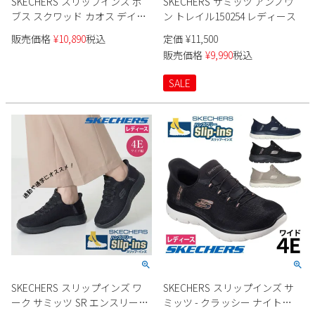
SKECHERS スリップインズ ボ
SKECHERS サミッツ アンノウ
新規会員登録
ブス スクワッド カオス デイリ
ン トレイル150254 レディース
ーグリッツ 117622 レディース
販売価格
¥
10,890
税込
定価
¥
11,500
会社概要
販売価格
¥
9,990
税込
SALE
プライバシーポリシー
特定商取引法に基づく表示
お問い合わせ
SKECHERS スリップインズ ワ
SKECHERS スリップインズ サ
ーク サミッツ SR エンスリー
ミッツ - クラッシー ナイト