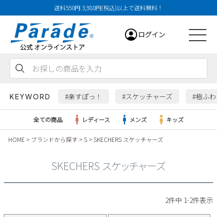
送料550円 3,980円(税込)以上で送料無料！
ログイン
会員登録
お気に入り
カート
#楽すぽっ！
#スケッチャーズ
#極ふ
KEYWORD
全ての商品
レディース
メンズ
キッズ
HOME
ブランドから探す
S
SKECHERS スケッチャーズ
レディース
SKECHERS スケッチャーズ
メンズ
すべての商品
2
件中
1
-
2
件表示