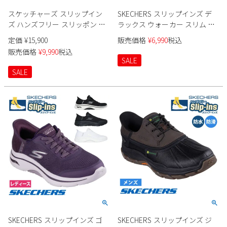
スケッチャーズ スリップイン
SKECHERS スリップインズ デ
ズ ハンズフリー スリッポン ス
ラックス ウォーカー スリム ム
ニーカー フィットネスシュー
ーブメント 150105 レディース
定価
¥
15,900
販売価格
¥
6,990
税込
ズ レディース マックス クッシ
販売価格
¥
9,990
税込
ョニング エリート バニッシュ
SALE
Slip-ins SKECHERS 129606 MAX
SALE
CUSHIONING ELITE VANISH LAV
MVE ノーマル幅 履きやすい 運
動 スポーツ 紐靴
SKECHERS スリップインズ ゴ
SKECHERS スリップインズ ジ