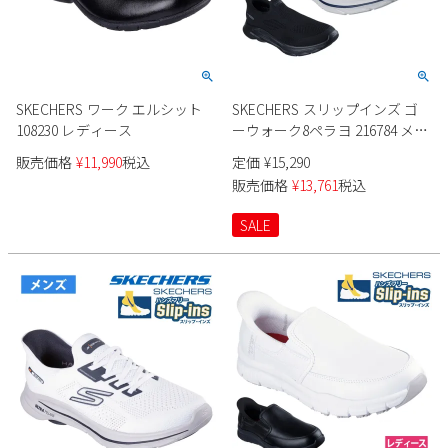
SKECHERS ワーク エルシット
SKECHERS スリップインズ ゴ
108230 レディース
ーウォーク8ペラヨ 216784 メン
ズ
販売価格
¥
11,990
税込
定価
¥
15,290
販売価格
¥
13,761
税込
SALE