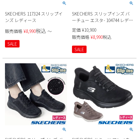
2
3
4
5
6
7
8
SKECHERS 117324 スリップイ
SKECHERS スリップインズ バ
9
10
11
12
13
14
15
ンズ レディース
ーチュー エスタ- 104744 レディ
16
17
18
19
20
21
22
ース
定価
¥
10,900
税込
販売価格
¥
8,990
〜
23
24
25
26
27
28
29
販売価格
¥
8,990
税込
30
31
SALE
SALE
2026 年9月
日
月
火
水
木
金
土
1
2
3
4
5
6
7
8
9
10
11
12
13
14
15
16
17
18
19
20
21
22
23
24
25
26
27
28
29
30