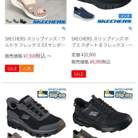
SKECHERS スリップインズ：ウ
SKECHERS スリップインズ ボ
ルトラ フレックス 3.0 サンダル
ブス スポート B フレックス - ス
164085 レディース
ムース エッジ 118116 メンズ
定価
¥
10,900
税込
販売価格
¥
7,920
〜
販売価格
¥
9,990
税込
SALE
人気
SALE