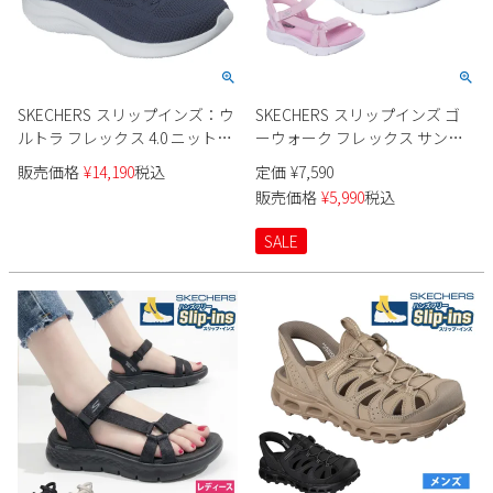
SKECHERS スリップインズ：ウ
SKECHERS スリップインズ ゴ
ルトラ フレックス 4.0 ニット素
ーウォーク フレックス サンダ
材 150801 レディース
ル 303028L キッズ
販売価格
¥
14,190
税込
定価
¥
7,590
販売価格
¥
5,990
税込
SALE