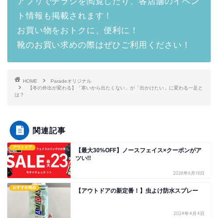
アプリでチラシを閲覧したり、各店舗のイベン
ト情報も掲載されます！
お買い物をおトクに、便利に！
靴のお買い求めの際はぜひご利用ください！
HOME
Paradeオリジナル
【冬の外出が変わる】「寒いから出たくない」が「出かけたい」に変わる一足と
は？
関連記事
アウトドア
【最大30%OFF】ノースフェイス×クーポンがア
ツい!!
2026年6月18日
おすすめ商品
【アウトドアの新定番！】虫よけ防水スプレー
2024年4月4日