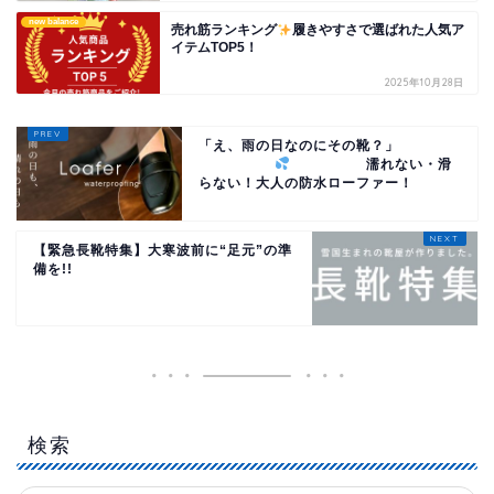
new balance
売れ筋ランキング
履きやすさで選ばれた人気ア
イテムTOP5！
2025年10月28日
「え、雨の日なのにその靴？」
濡れない・滑
らない！大人の防水ローファー！
【緊急長靴特集】大寒波前に“足元”の準
備を!!
検索