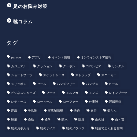
足のお悩み対策
靴コラム
タグ
parade
アプリ
イベント情報
オンラインストア情報
カジュアル
クッション
クーポン
コロンビア
サンダル
ショートブーツ
スケッチャーズ
ストラップ
スニーカー
スリッポン
セール
ハンズフリー
パンプス
ヒール
ビジネスシューズ
ブーツ
メルマガ
メンズ
レインブーツ
レディース
ローヒール
ローファー
仕事靴
冠婚葬祭
厚底
子供靴
実店舗情報
快適
旅行
楽ちん
軽量
通勤
通学
防水
防滑
雨の日
雨・雪
靴のお手入れ
靴のサイズ
靴のノウハウ
靴屋でよくある質問