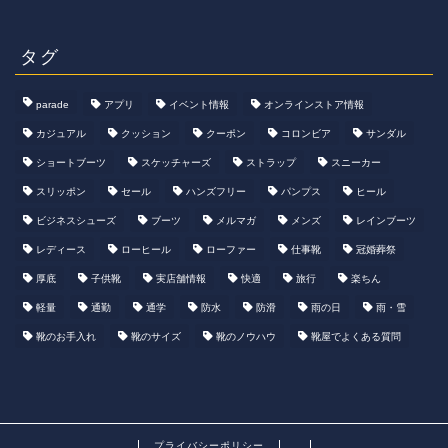
タグ
parade
アプリ
イベント情報
オンラインストア情報
カジュアル
クッション
クーポン
コロンビア
サンダル
ショートブーツ
スケッチャーズ
ストラップ
スニーカー
スリッポン
セール
ハンズフリー
パンプス
ヒール
ビジネスシューズ
ブーツ
メルマガ
メンズ
レインブーツ
レディース
ローヒール
ローファー
仕事靴
冠婚葬祭
厚底
子供靴
実店舗情報
快適
旅行
楽ちん
軽量
通勤
通学
防水
防滑
雨の日
雨・雪
靴のお手入れ
靴のサイズ
靴のノウハウ
靴屋でよくある質問
プライバシーポリシー