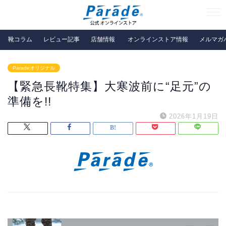
靴コラム
レビュー記事
店舗情報
オンラインストア情報
メルマガ
Paradeオリジナル
【緊急長靴特集】大寒波前に“足元”の
準備を!!
2026年1月19日