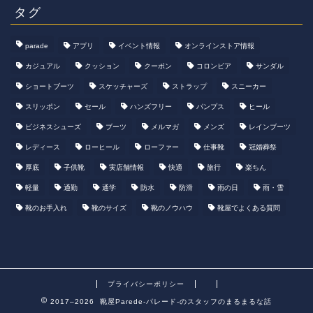
タグ
parade
アプリ
イベント情報
オンラインストア情報
カジュアル
クッション
クーポン
コロンビア
サンダル
ショートブーツ
スケッチャーズ
ストラップ
スニーカー
スリッポン
セール
ハンズフリー
パンプス
ヒール
ビジネスシューズ
ブーツ
メルマガ
メンズ
レインブーツ
レディース
ローヒール
ローファー
仕事靴
冠婚葬祭
厚底
子供靴
実店舗情報
快適
旅行
楽ちん
軽量
通勤
通学
防水
防滑
雨の日
雨・雪
靴のお手入れ
靴のサイズ
靴のノウハウ
靴屋でよくある質問
プライバシーポリシー
2017–2026 靴屋Parede-パレード-のスタッフのまるまるな話