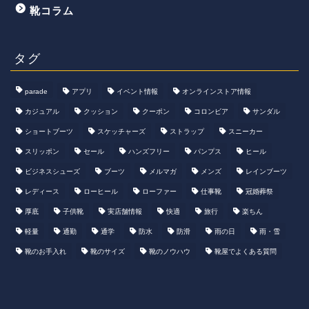
靴コラム
タグ
parade
アプリ
イベント情報
オンラインストア情報
カジュアル
クッション
クーポン
コロンビア
サンダル
ショートブーツ
スケッチャーズ
ストラップ
スニーカー
スリッポン
セール
ハンズフリー
パンプス
ヒール
ビジネスシューズ
ブーツ
メルマガ
メンズ
レインブーツ
レディース
ローヒール
ローファー
仕事靴
冠婚葬祭
厚底
子供靴
実店舗情報
快適
旅行
楽ちん
軽量
通勤
通学
防水
防滑
雨の日
雨・雪
靴のお手入れ
靴のサイズ
靴のノウハウ
靴屋でよくある質問