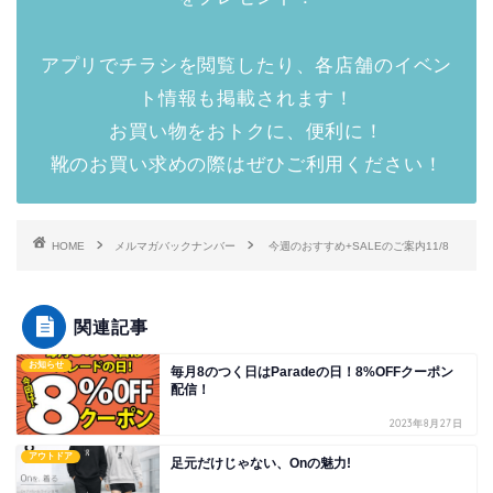
アプリでチラシを閲覧したり、各店舗のイベン
ト情報も掲載されます！
お買い物をおトクに、便利に！
靴のお買い求めの際はぜひご利用ください！
HOME
メルマガバックナンバー
今週のおすすめ+SALEのご案内11/8
関連記事
お知らせ
毎月8のつく日はParadeの日！8%OFFクーポン
配信！
2023年8月27日
アウトドア
足元だけじゃない、Onの魅力!