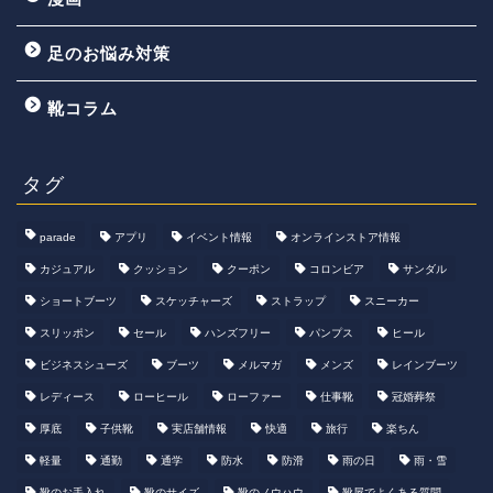
足のお悩み対策
靴コラム
タグ
parade
アプリ
イベント情報
オンラインストア情報
カジュアル
クッション
クーポン
コロンビア
サンダル
ショートブーツ
スケッチャーズ
ストラップ
スニーカー
スリッポン
セール
ハンズフリー
パンプス
ヒール
ビジネスシューズ
ブーツ
メルマガ
メンズ
レインブーツ
レディース
ローヒール
ローファー
仕事靴
冠婚葬祭
厚底
子供靴
実店舗情報
快適
旅行
楽ちん
軽量
通勤
通学
防水
防滑
雨の日
雨・雪
靴のお手入れ
靴のサイズ
靴のノウハウ
靴屋でよくある質問