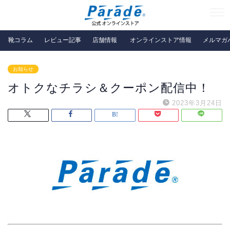
靴コラム
レビュー記事
店舗情報
オンラインストア情報
メルマガ
お知らせ
オトクなチラシ＆クーポン配信中！
2023年3月24日