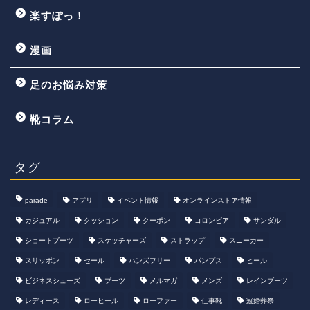
楽すぽっ！
漫画
足のお悩み対策
靴コラム
タグ
parade
アプリ
イベント情報
オンラインストア情報
カジュアル
クッション
クーポン
コロンビア
サンダル
ショートブーツ
スケッチャーズ
ストラップ
スニーカー
スリッポン
セール
ハンズフリー
パンプス
ヒール
ビジネスシューズ
ブーツ
メルマガ
メンズ
レインブーツ
レディース
ローヒール
ローファー
仕事靴
冠婚葬祭