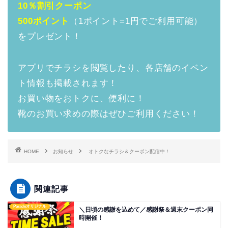
10％割引クーポン
500ポイント
（1ポイント=1円でご利用可能）
をプレゼント！
アプリでチラシを閲覧したり、各店舗のイベン
ト情報も掲載されます！
お買い物をおトクに、便利に！
靴のお買い求めの際はぜひご利用ください！
HOME
お知らせ
オトクなチラシ＆クーポン配信中！
関連記事
Paradeオリジナル
＼日頃の感謝を込めて／感謝祭＆週末クーポン同
時開催！