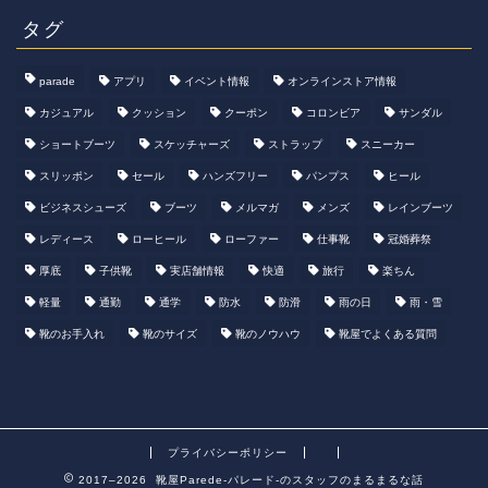
タグ
parade
アプリ
イベント情報
オンラインストア情報
カジュアル
クッション
クーポン
コロンビア
サンダル
ショートブーツ
スケッチャーズ
ストラップ
スニーカー
スリッポン
セール
ハンズフリー
パンプス
ヒール
ビジネスシューズ
ブーツ
メルマガ
メンズ
レインブーツ
レディース
ローヒール
ローファー
仕事靴
冠婚葬祭
厚底
子供靴
実店舗情報
快適
旅行
楽ちん
軽量
通勤
通学
防水
防滑
雨の日
雨・雪
靴のお手入れ
靴のサイズ
靴のノウハウ
靴屋でよくある質問
プライバシーポリシー
2017–2026 靴屋Parede-パレード-のスタッフのまるまるな話