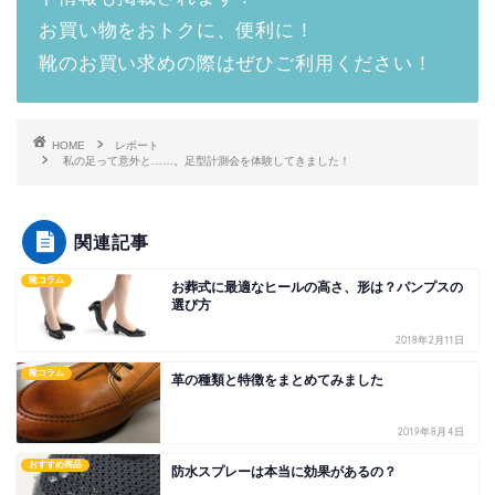
お買い物をおトクに、便利に！
靴のお買い求めの際はぜひご利用ください！
HOME
レポート
私の足って意外と……。足型計測会を体験してきました！
関連記事
靴コラム
お葬式に最適なヒールの高さ、形は？パンプスの
選び方
2018年2月11日
靴コラム
革の種類と特徴をまとめてみました
2019年8月4日
おすすめ商品
防水スプレーは本当に効果があるの？