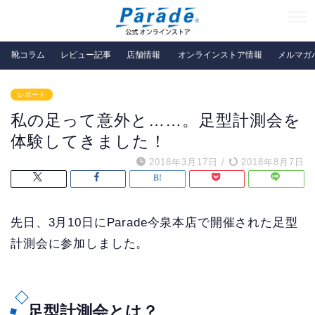
靴コラム
レビュー記事
店舗情報
オンラインストア情報
メルマガ
レポート
私の足って意外と……。足型計測会を
体験してきました！
2018年3月17日
/
2018年8月7日
先日、3月10日にParade今泉本店で開催された足型
計測会に参加しました。
足型計測会とは？