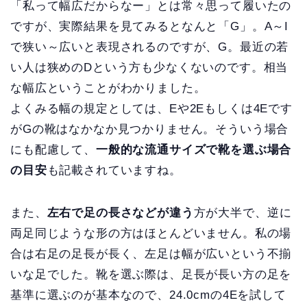
「私って幅広だからなー」とは常々思って履いたの
ですが、実際結果を見てみるとなんと「G」。A～I
で狭い～広いと表現されるのですが、G。最近の若
い人は狭めのDという方も少なくないのです。相当
な幅広ということがわかりました。
よくみる幅の規定としては、Eや2Eもしくは4Eです
がGの靴はなかなか見つかりません。そういう場合
にも配慮して、
一般的な流通サイズで靴を選ぶ場合
の目安
も記載されていますね。
また、
左右で足の長さなどが違う
方が大半で、逆に
両足同じような形の方はほとんどいません。私の場
合は右足の足長が長く、左足は幅が広いという不揃
いな足でした。靴を選ぶ際は、足長が長い方の足を
基準に選ぶのが基本なので、24.0cmの4Eを試して