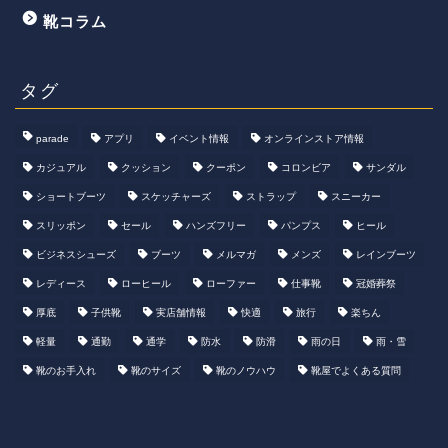
靴コラム
タグ
parade
アプリ
イベント情報
オンラインストア情報
カジュアル
クッション
クーポン
コロンビア
サンダル
ショートブーツ
スケッチャーズ
ストラップ
スニーカー
スリッポン
セール
ハンズフリー
パンプス
ヒール
ビジネスシューズ
ブーツ
メルマガ
メンズ
レインブーツ
レディース
ローヒール
ローファー
仕事靴
冠婚葬祭
厚底
子供靴
実店舗情報
快適
旅行
楽ちん
軽量
通勤
通学
防水
防滑
雨の日
雨・雪
靴のお手入れ
靴のサイズ
靴のノウハウ
靴屋でよくある質問