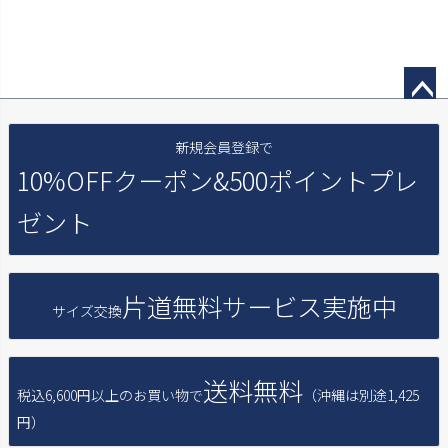
ペー
新規会員登録で
ジト
ップ
10%OFFクーポン&
500ポイントプレ
へ
ゼント
片道無料
サービス実施中
サイズ交換
送料無料
税込6,600円以上のお買い物で
（沖縄は別途1,425
円）