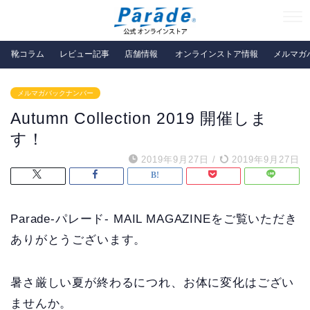
靴コラム
レビュー記事
店舗情報
オンラインストア情報
メルマガ
メルマガバックナンバー
Autumn Collection 2019 開催しま
す！
2019年9月27日
/
2019年9月27日
Parade-パレード- MAIL MAGAZINEをご覧いただき
ありがとうございます。
暑さ厳しい夏が終わるにつれ、お体に変化はござい
ませんか。