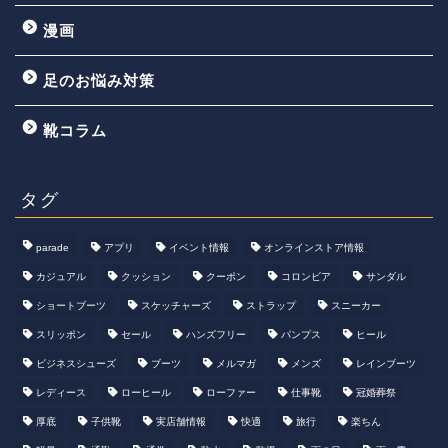
漫画
足のお悩み対策
靴コラム
タグ
parade
アプリ
イベント情報
オンラインストア情報
カジュアル
クッション
クーポン
コロンビア
サンダル
ショートブーツ
スケッチャーズ
ストラップ
スニーカー
スリッポン
セール
ハンズフリー
パンプス
ヒール
ビジネスシューズ
ブーツ
メルマガ
メンズ
レインブーツ
レディース
ローヒール
ローファー
仕事靴
冠婚葬祭
厚底
子供靴
実店舗情報
快適
旅行
楽ちん