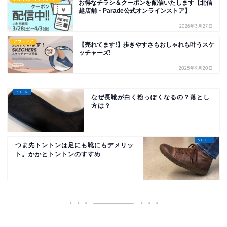
お得なチラシ＆クーポンを配信いたします【北信
越店舗・Parade公式オンラインストア】
2026年3月27日
アウトドア
【売れてます!】歩きやすさもおしゃれも叶うスケ
ッチャーズ!
2025年9月20日
なぜ長靴が白く粉っぽくなるの？落とし
方は？
つま先トントンは足にも靴にもデメリッ
ト。かかとトントンのすすめ