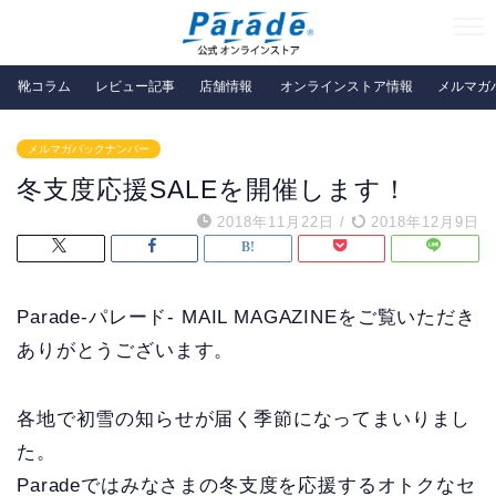
靴コラム
レビュー記事
店舗情報
オンラインストア情報
メルマガ
メルマガバックナンバー
冬支度応援SALEを開催します！
2018年11月22日
/
2018年12月9日
Parade-パレード- MAIL MAGAZINEをご覧いただき
ありがとうございます。
各地で初雪の知らせが届く季節になってまいりまし
た。
Paradeではみなさまの冬支度を応援するオトクなセ