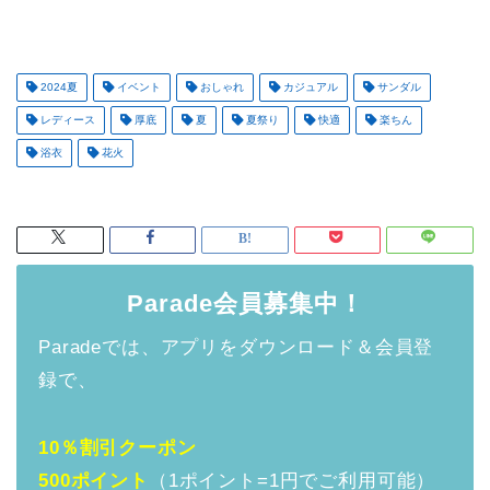
2024夏
イベント
おしゃれ
カジュアル
サンダル
レディース
厚底
夏
夏祭り
快適
楽ちん
浴衣
花火
Parade会員募集中！
Paradeでは、アプリをダウンロード＆会員登
録で、
10％割引クーポン
500ポイント
（1ポイント=1円でご利用可能）