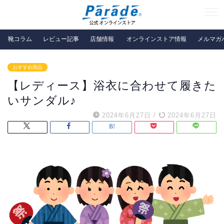
靴コラム
レビュー記事
店舗情報
オンラインストア情報
メルマガ
おすすめ商品
【レディース】浴衣に合わせて履きた
いサンダル♪
2024年6月27日
/
2024年6月27日