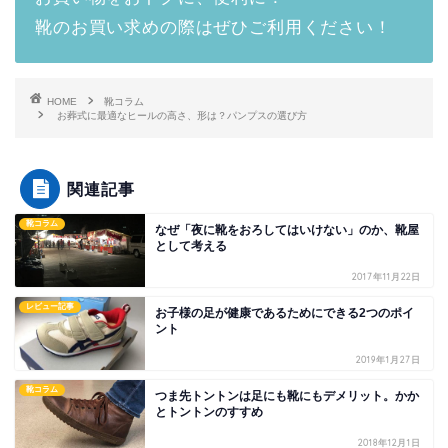
靴のお買い求めの際はぜひご利用ください！
HOME
靴コラム
お葬式に最適なヒールの高さ、形は？パンプスの選び方
関連記事
靴コラム
なぜ「夜に靴をおろしてはいけない」のか、靴屋
として考える
2017年11月22日
レビュー記事
お子様の足が健康であるためにできる2つのポイ
ント
2019年1月27日
靴コラム
つま先トントンは足にも靴にもデメリット。かか
とトントンのすすめ
2018年12月1日