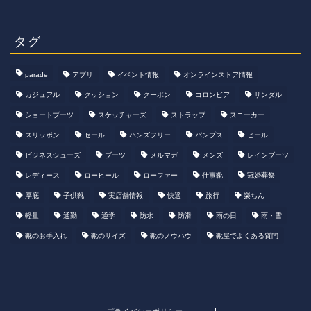
タグ
parade
アプリ
イベント情報
オンラインストア情報
カジュアル
クッション
クーポン
コロンビア
サンダル
ショートブーツ
スケッチャーズ
ストラップ
スニーカー
スリッポン
セール
ハンズフリー
パンプス
ヒール
ビジネスシューズ
ブーツ
メルマガ
メンズ
レインブーツ
レディース
ローヒール
ローファー
仕事靴
冠婚葬祭
厚底
子供靴
実店舗情報
快適
旅行
楽ちん
軽量
通勤
通学
防水
防滑
雨の日
雨・雪
靴のお手入れ
靴のサイズ
靴のノウハウ
靴屋でよくある質問