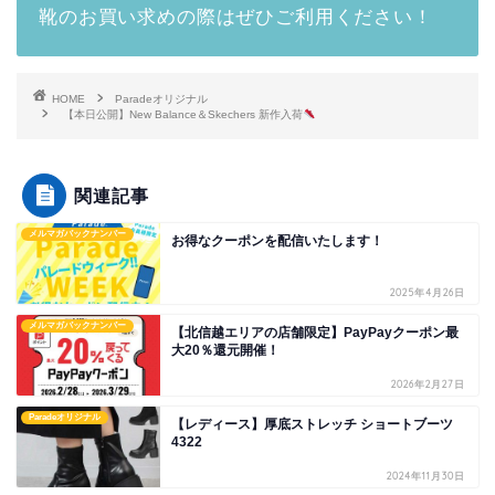
靴のお買い求めの際はぜひご利用ください！
HOME
Paradeオリジナル
【本日公開】New Balance＆Skechers 新作入荷
関連記事
メルマガバックナンバー
お得なクーポンを配信いたします！
2025年4月26日
メルマガバックナンバー
【北信越エリアの店舗限定】PayPayクーポン最
大20％還元開催！
2026年2月27日
Paradeオリジナル
【レディース】厚底ストレッチ ショートブーツ
4322
2024年11月30日