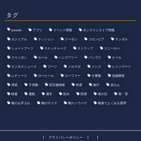
タグ
parade
アプリ
イベント情報
オンラインストア情報
カジュアル
クッション
クーポン
コロンビア
サンダル
ショートブーツ
スケッチャーズ
ストラップ
スニーカー
スリッポン
セール
ハンズフリー
パンプス
ヒール
ビジネスシューズ
ブーツ
メルマガ
メンズ
レインブーツ
レディース
ローヒール
ローファー
仕事靴
冠婚葬祭
厚底
子供靴
実店舗情報
快適
旅行
楽ちん
軽量
通勤
通学
防水
防滑
雨の日
雨・雪
靴のお手入れ
靴のサイズ
靴のノウハウ
靴屋でよくある質問
プライバシーポリシー