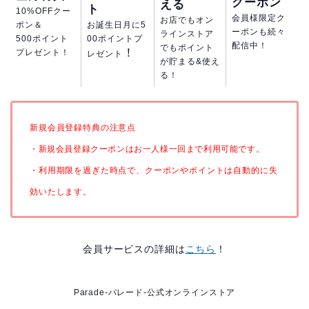
クーポン
える
ト
10%OFFクー
会員様限定ク
お店でもオン
ポン＆
お誕生日月に5
ーポンも続々
ラインストア
500ポイント
00ポイントプ
配信中！
でもポイント
！
プレゼント！
レゼント
が貯まる&使え
る！
新規会員登録特典の注意点
・新規会員登録クーポンはお一人様一回まで利用可能です。
・利用期限を過ぎた時点で、クーポンやポイントは自動的に失
効いたします。
会員サービスの詳細は
こちら
！
Parade-パレード-公式オンラインストア