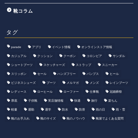
靴コラム
タグ
parade
アプリ
イベント情報
オンラインストア情報
カジュアル
クッション
クーポン
コロンビア
サンダル
ショートブーツ
スケッチャーズ
ストラップ
スニーカー
スリッポン
セール
ハンズフリー
パンプス
ヒール
ビジネスシューズ
ブーツ
メルマガ
メンズ
レインブーツ
レディース
ローヒール
ローファー
仕事靴
冠婚葬祭
厚底
子供靴
実店舗情報
快適
旅行
楽ちん
軽量
通勤
通学
防水
防滑
雨の日
雨・雪
靴のお手入れ
靴のサイズ
靴のノウハウ
靴屋でよくある質問