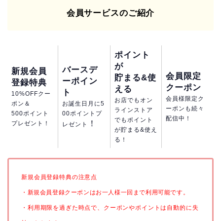
会員サービスのご紹介
ポイント
が
バースデ
新規会員
会員限定
貯まる&使
ーポイン
登録特典
クーポン
える
ト
10%OFFクー
会員様限定ク
お店でもオン
ポン＆
お誕生日月に5
ーポンも続々
ラインストア
500ポイント
00ポイントプ
配信中！
でもポイント
！
プレゼント！
レゼント
が貯まる&使え
る！
新規会員登録特典の注意点
・新規会員登録クーポンはお一人様一回まで利用可能です。
・利用期限を過ぎた時点で、クーポンやポイントは自動的に失