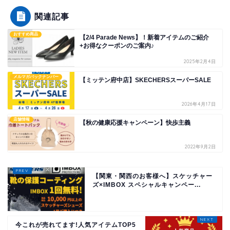
関連記事
おすすめ商品
【2/4 Parade News】！新着アイテムのご紹介
+お得なクーポンのご案内♪
2025年2月4日
メルマガバックナンバー
【ミッテン府中店】SKECHERSスーパーSALE
2026年4月17日
店舗情報
【秋の健康応援キャンペーン】快歩主義
2022年9月2日
【関東・関西のお客様へ】スケッチャー
ズ×IMBOX スペシャルキャンペー...
今これが売れてます!人気アイテムTOP5