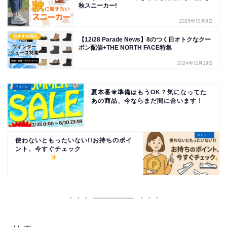
秋スニーカー!
2025年10月8日
おすすめ商品
【12/28 Parade News】8のつく日オトクなクー
ポン配信+THE NORTH FACE特集
2024年12月28日
夏本番☀準備はもうOK？気になってた
あの商品、今ならまだ間に合います！
使わないともったいない!!お持ちのポイ
ント、今すぐチェック