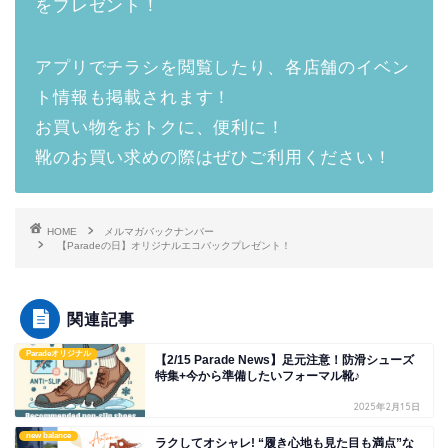
をプレゼント！
アプリでチラシを閲覧したり、各店舗のイベン
ト情報も掲載されます！
お買い物をおトクに、便利に！
靴のお買い求めの際はぜひご利用ください！
HOME
メルマガバックナンバー
【Paradeの日】オリジナルエコバックプレゼント！
関連記事
Paradeオリジナル
【2/15 Parade News】足元注意！防滑シューズ
特集+今から準備したいフォーマル靴♪
2025年2月15日
new balance
ラクしてオシャレ! “履き心地も見た目も満点”な