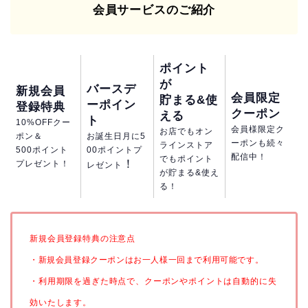
会員サービスのご紹介
ポイント
が
バースデ
新規会員
会員限定
貯まる&使
ーポイン
登録特典
クーポン
える
ト
10%OFFクー
会員様限定ク
お店でもオン
ポン＆
お誕生日月に5
ーポンも続々
ラインストア
500ポイント
00ポイントプ
配信中！
でもポイント
！
プレゼント！
レゼント
が貯まる&使え
る！
新規会員登録特典の注意点
・新規会員登録クーポンはお一人様一回まで利用可能です。
・利用期限を過ぎた時点で、クーポンやポイントは自動的に失
効いたします。