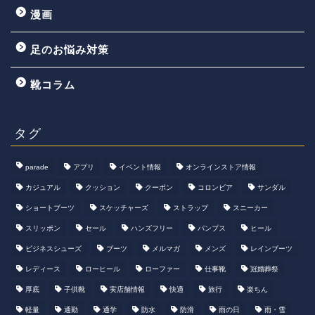
漫画
足のお悩み対策
靴コラム
タグ
parade
アプリ
イベント情報
オンラインストア情報
カジュアル
クッション
クーポン
コロンビア
サンダル
ショートブーツ
スケッチャーズ
ストラップ
スニーカー
スリッポン
セール
ハンズフリー
パンプス
ヒール
ビジネスシューズ
ブーツ
メルマガ
メンズ
レインブーツ
レディース
ローヒール
ローファー
仕事靴
冠婚葬祭
厚底
子供靴
実店舗情報
快適
旅行
楽ちん
軽量
通勤
通学
防水
防滑
雨の日
雨・雪