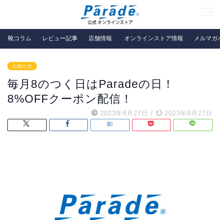
靴コラム
レビュー記事
店舗情報
オンラインストア情報
メルマガ
お知らせ
毎月8のつく日はParadeの日！
8%OFFクーポン配信！
2023年8月27日
/
2023年8月27日