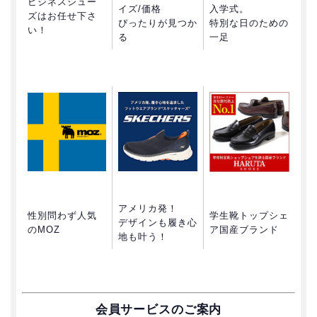
ビジネスシュー
イズ/価格
入学式。
ズはお任せ下さ
ぴったりが見つか
特別な日のための
い！
る
一足
アメリカ発！
性別問わず人気
学生靴トップシェ
デザインも履き心
のMOZ
ア国産ブランド
地も叶う！
会員サービスのご案内