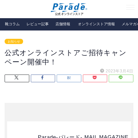
靴コラム
レビュー記事
店舗情報
オンラインストア情報
メルマガ
お知らせ
公式オンラインストアご招待キャン
ペーン開催中！
2023年3月4日
Parade-パレード- MAIL MAGAZINE