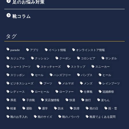
足のお悩み対策
靴コラム
タグ
parade
アプリ
イベント情報
オンラインストア情報
カジュアル
クッション
クーポン
コロンビア
サンダル
ショートブーツ
スケッチャーズ
ストラップ
スニーカー
スリッポン
セール
ハンズフリー
パンプス
ヒール
ビジネスシューズ
ブーツ
メルマガ
メンズ
レインブーツ
レディース
ローヒール
ローファー
仕事靴
冠婚葬祭
厚底
子供靴
実店舗情報
快適
旅行
楽ちん
軽量
通勤
通学
防水
防滑
雨の日
雨・雪
靴のお手入れ
靴のサイズ
靴のノウハウ
靴屋でよくある質問