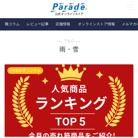
靴コラム
レビュー記事
店舗情報
オンラインストア情報
メルマガ
― TAG ―
雨・雪
Paradeオリジナル