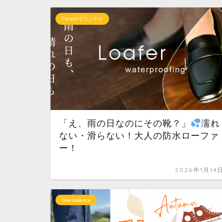
Paradeオリジナル
「え、雨の日なのにその靴？」
濡れ
ない・滑らない！大人の防水ローファ
ー！
2026年1月14
new balance