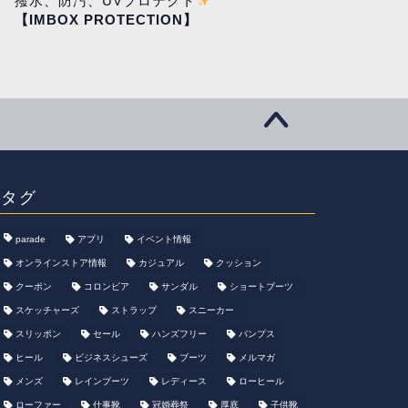
撥水、防汚、UVプロテクト
【IMBOX PROTECTION】
タグ
parade
アプリ
イベント情報
オンラインストア情報
カジュアル
クッション
クーポン
コロンビア
サンダル
ショートブーツ
スケッチャーズ
ストラップ
スニーカー
スリッポン
セール
ハンズフリー
パンプス
ヒール
ビジネスシューズ
ブーツ
メルマガ
メンズ
レインブーツ
レディース
ローヒール
ローファー
仕事靴
冠婚葬祭
厚底
子供靴