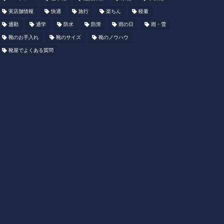
実店舗情報
快適
旅行
楽ちん
軽量
通勤
通学
防水
防滑
雨の日
雨・雪
靴のお手入れ
靴のサイズ
靴のノウハウ
靴屋でよくある質問