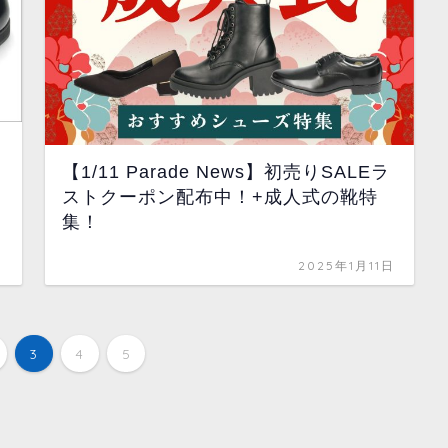
【1/11 Parade News】初売りSALEラ
ストクーポン配布中！+成人式の靴特
集！
日
2025年1月11日
3
4
5