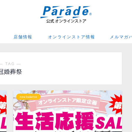
店舗情報
オンラインストア情報
メルマガ
― TAG ―
冠婚葬祭
new balance