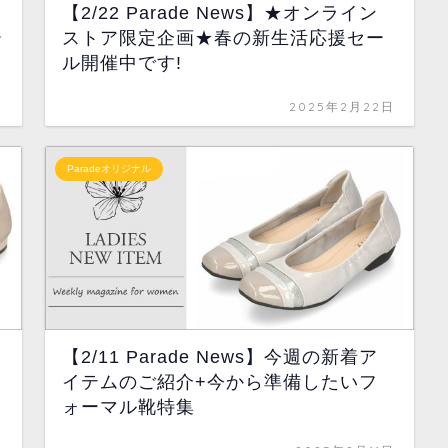
【2/22 Parade News】★オンライン
ー
ストア限定企画★春の新生活応援セー
ル開催中です!
日
2025年2月22日
Paradeオリジナル
【2/11 Parade News】今週の新着ア
イテムのご紹介+今から準備したいフ
ォーマル靴特集