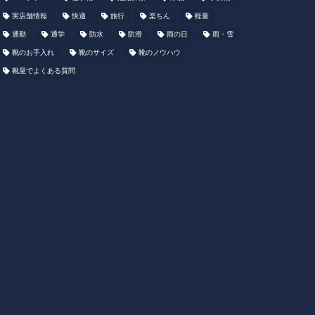
実店舗情報
快適
旅行
楽ちん
軽量
通勤
通学
防水
防滑
雨の日
雨・雪
靴のお手入れ
靴のサイズ
靴のノウハウ
靴屋でよくある質問