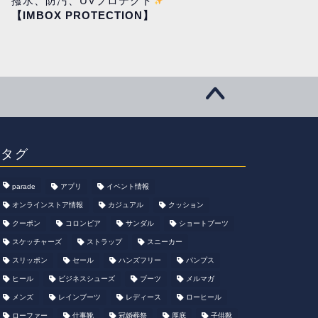
撥水、防汚、UVプロテクト
【IMBOX PROTECTION】
タグ
parade
アプリ
イベント情報
オンラインストア情報
カジュアル
クッション
クーポン
コロンビア
サンダル
ショートブーツ
スケッチャーズ
ストラップ
スニーカー
スリッポン
セール
ハンズフリー
パンプス
ヒール
ビジネスシューズ
ブーツ
メルマガ
メンズ
レインブーツ
レディース
ローヒール
ローファー
仕事靴
冠婚葬祭
厚底
子供靴