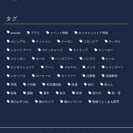
タグ
parade
アプリ
イベント情報
オンラインストア情報
カジュアル
クッション
クーポン
コロンビア
サンダル
ショートブーツ
スケッチャーズ
ストラップ
スニーカー
スリッポン
セール
ハンズフリー
パンプス
ヒール
ビジネスシューズ
ブーツ
メルマガ
メンズ
レインブーツ
レディース
ローヒール
ローファー
仕事靴
冠婚葬祭
厚底
子供靴
実店舗情報
快適
旅行
楽ちん
軽量
通勤
通学
防水
防滑
雨の日
雨・雪
靴のお手入れ
靴のサイズ
靴のノウハウ
靴屋でよくある質問