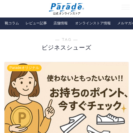
靴コラム
レビュー記事
店舗情報
オンラインストア情報
メルマガ
― TAG ―
ビジネスシューズ
Paradeオリジナル