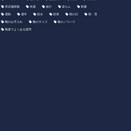
実店舗情報
快適
旅行
楽ちん
軽量
通勤
通学
防水
防滑
雨の日
雨・雪
靴のお手入れ
靴のサイズ
靴のノウハウ
靴屋でよくある質問