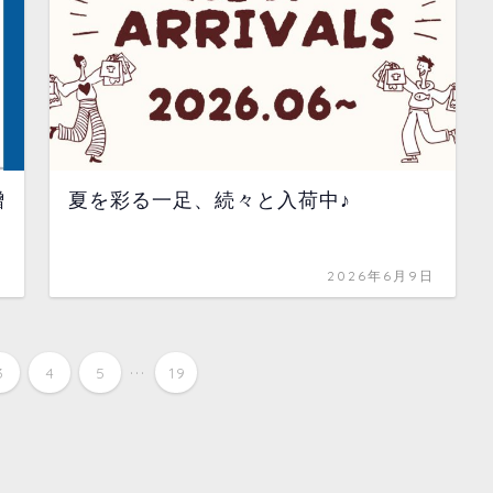
贈
夏を彩る一足、続々と入荷中♪
日
2026年6月9日
...
3
4
5
19