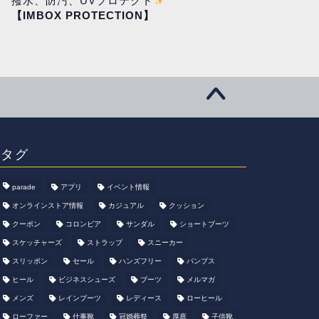
撥水、防汚、UVプロテクト
【IMBOX PROTECTION】
タグ
parade
アプリ
イベント情報
オンラインストア情報
カジュアル
クッション
クーポン
コロンビア
サンダル
ショートブーツ
スケッチャーズ
ストラップ
スニーカー
スリッポン
セール
ハンズフリー
パンプス
ヒール
ビジネスシューズ
ブーツ
メルマガ
メンズ
レインブーツ
レディース
ローヒール
ローファー
仕事靴
冠婚葬祭
厚底
子供靴