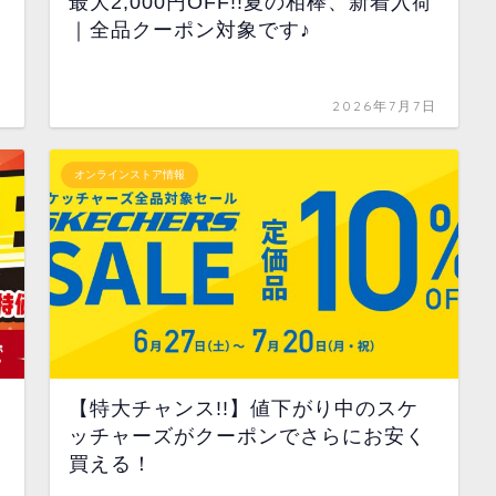
最大2,000円OFF!!夏の相棒、新着入荷
｜全品クーポン対象です♪
日
2026年7月7日
オンラインストア情報
【特大チャンス!!】値下がり中のスケ
ッチャーズがクーポンでさらにお安く
買える！