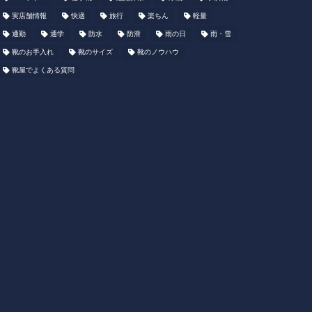
実店舗情報
快適
旅行
楽ちん
軽量
通勤
通学
防水
防滑
雨の日
雨・雪
靴のお手入れ
靴のサイズ
靴のノウハウ
靴屋でよくある質問