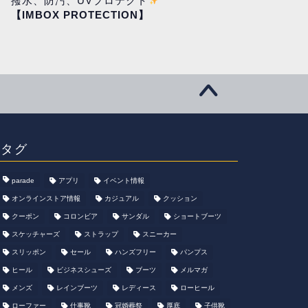
撥水、防汚、UVプロテクト
【IMBOX PROTECTION】
タグ
parade
アプリ
イベント情報
オンラインストア情報
カジュアル
クッション
クーポン
コロンビア
サンダル
ショートブーツ
スケッチャーズ
ストラップ
スニーカー
スリッポン
セール
ハンズフリー
パンプス
ヒール
ビジネスシューズ
ブーツ
メルマガ
メンズ
レインブーツ
レディース
ローヒール
ローファー
仕事靴
冠婚葬祭
厚底
子供靴