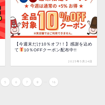
【今週末だけ10％オフ!！】感謝を込め
て
10％OFFクーポン配布中!!
日
2025年5月24日
...
5
6
7
8
16