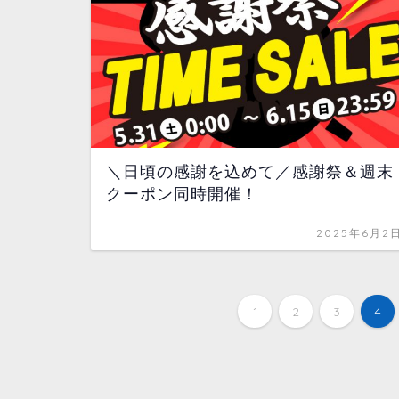
＼日頃の感謝を込めて／感謝祭＆週末
クーポン同時開催！
2025年6月2
1
2
3
4