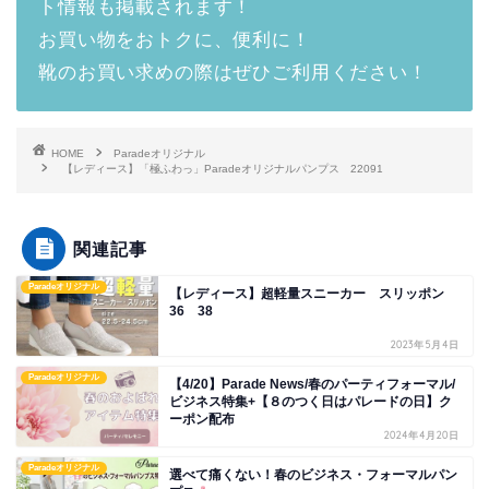
ト情報も掲載されます！
お買い物をおトクに、便利に！
靴のお買い求めの際はぜひご利用ください！
HOME
Paradeオリジナル
【レディース】「極ふわっ」Paradeオリジナルパンプス 22091
関連記事
Paradeオリジナル
【レディース】超軽量スニーカー スリッポン
36 38
2023年5月4日
Paradeオリジナル
【4/20】Parade News/春のパーティフォーマル/
ビジネス特集+【８のつく日はパレードの日】ク
ーポン配布
2024年4月20日
Paradeオリジナル
選べて痛くない！春のビジネス・フォーマルパン