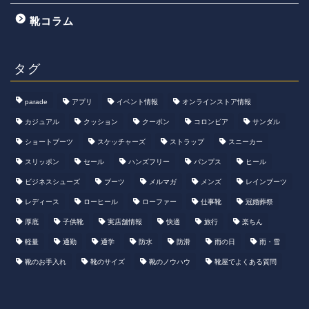
靴コラム
タグ
parade
アプリ
イベント情報
オンラインストア情報
カジュアル
クッション
クーポン
コロンビア
サンダル
ショートブーツ
スケッチャーズ
ストラップ
スニーカー
スリッポン
セール
ハンズフリー
パンプス
ヒール
ビジネスシューズ
ブーツ
メルマガ
メンズ
レインブーツ
レディース
ローヒール
ローファー
仕事靴
冠婚葬祭
厚底
子供靴
実店舗情報
快適
旅行
楽ちん
軽量
通勤
通学
防水
防滑
雨の日
雨・雪
靴のお手入れ
靴のサイズ
靴のノウハウ
靴屋でよくある質問