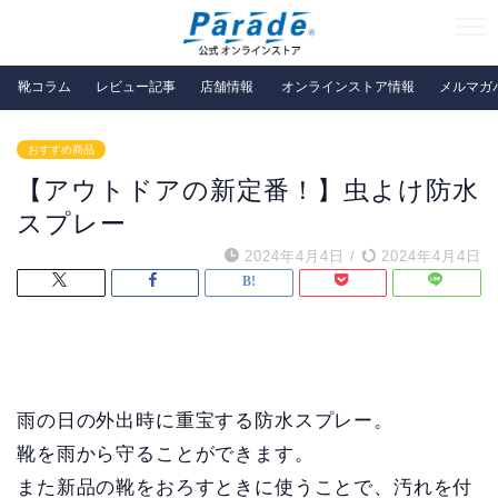
靴コラム
レビュー記事
店舗情報
オンラインストア情報
メルマガ
おすすめ商品
【アウトドアの新定番！】虫よけ防水
スプレー
2024年4月4日
/
2024年4月4日
雨の日の外出時に重宝する防水スプレー。
靴を雨から守ることができます。
また新品の靴をおろすときに使うことで、汚れを付