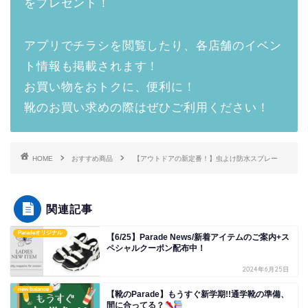
をプレゼント！
アプリでチラシを閲覧したり、各店舗のイベン
ト情報も掲載されます！
お買い物をおトクに、便利に！
靴のお買い求めの際はぜひご利用ください！
HOME
おすすめ商品
【アウトドアの新定番！】虫よけ防水スプレー
関連記事
Paradeオリジナル
【6/25】Parade News/新着アイテムのご案内+ス
ペシャルクーポン配布中！
2024年6月25日
new balance
【靴のParade】もうすぐ新学期!!通学靴の準備、
間に合ってる？