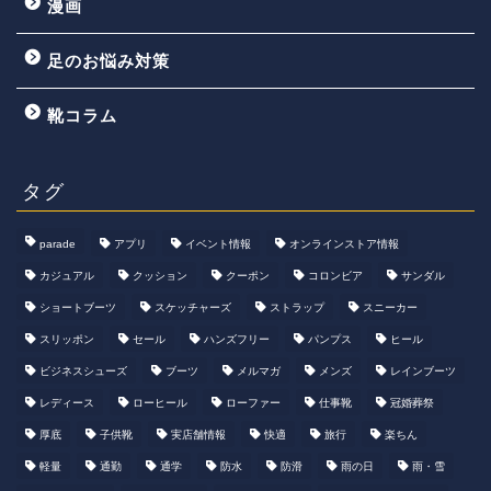
漫画
足のお悩み対策
靴コラム
タグ
parade
アプリ
イベント情報
オンラインストア情報
カジュアル
クッション
クーポン
コロンビア
サンダル
ショートブーツ
スケッチャーズ
ストラップ
スニーカー
スリッポン
セール
ハンズフリー
パンプス
ヒール
ビジネスシューズ
ブーツ
メルマガ
メンズ
レインブーツ
レディース
ローヒール
ローファー
仕事靴
冠婚葬祭
厚底
子供靴
実店舗情報
快適
旅行
楽ちん
軽量
通勤
通学
防水
防滑
雨の日
雨・雪